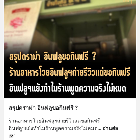
สรุปดราม่า อินฟลูขอกินฟรี ?
ร้านอาหารโวยอินฟลูฯถ่ายรีวิวแต่ขอกินฟรี
อินฟลูฯแย้งทำไมร้านพูดความจริงไม่หมด
... 
อ่านต่อ
1