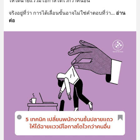
ให้ได้ฉายแววมีโอกาสโตไวกว่าคนอื่น
จริงอยู่ที่ว่า การได้เลื่อนขั้นอาจไม่ใช่คำตอบที่ว่า
... 
อ่าน
ต่อ