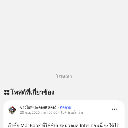
โฆษณา
โพสต์ที่เกี่ยวข้อง
ข่าวไอทีและคอมพิวเตอร์
•
ติดตาม
28 ก.ค. 2020 เวลา 05:00 • ไอที & แก็ดเจ็ต
ถ้าซื้อ MacBook ที่ใช้ชิปประมวลผล Intel ตอนนี้ จะใช้ได้