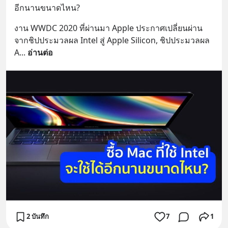
อีกนานขนาดไหน?
งาน WWDC 2020 ที่ผ่านมา Apple ประกาศเปลี่ยนผ่าน
จากชิปประมวลผล Intel สู่ Apple Silicon, ชิปประมวลผล 
A
... 
อ่านต่อ
2 บันทึก
7
1