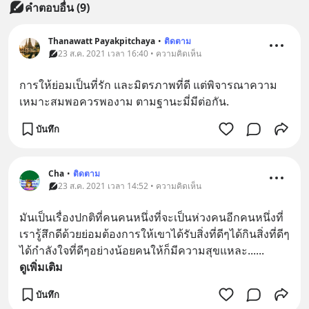
คำตอบอื่น
(
9
)
Thanawatt Payakpitchaya
•
ติดตาม
23 ส.ค. 2021 เวลา 16:40 • ความคิดเห็น
การให้ย่อมเป็นที่รัก และมิตรภาพที่ดี แต่พิจารณาความ
เหมาะสมพอควรพองาม ตามฐานะมี่มีต่อกัน.
บันทึก
Cha
•
ติดตาม
23 ส.ค. 2021 เวลา 14:52 • ความคิดเห็น
มันเป็นเรื่องปกติที่คนคนหนึ่งที่จะเป็นห่วงคนอีกคนหนึ่งที่
เรารู้สึกดีด้วยย่อมต้องการให้เขาได้รับสิ่งที่ดีๆได้กินสิ่งที่ดีๆ
ได้กำลังใจที่ดีๆอย่างน้อยคนให้ก็มีความสุขแหละ...
... 
ดูเพิ่มเติม
บันทึก