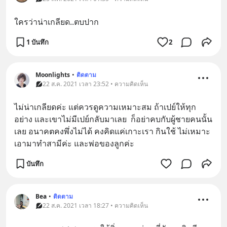
ใครว่าน่าเกลียด..ตบปาก
1 บันทึก
2
Moonlights
•
ติดตาม
22 ส.ค. 2021 เวลา 23:52 • ความคิดเห็น
ไม่น่าเกลียดค่ะ แต่ควรดูความเหมาะสม ถ้าเปย์ให้ทุก
อย่าง และเขาไม่มีเปย์กลับมาเลย  ก็อย่าคบกับผู้ชายคนนั้น
เลย อนาคตคงพึ่งไม่ได้ คงคิดแค่เกาะเรา กินใช้ ไม่เหมาะ
เอามาทำสามีค่ะ และพ่อของลูกค่ะ
บันทึก
Bea
•
ติดตาม
22 ส.ค. 2021 เวลา 18:27 • ความคิดเห็น