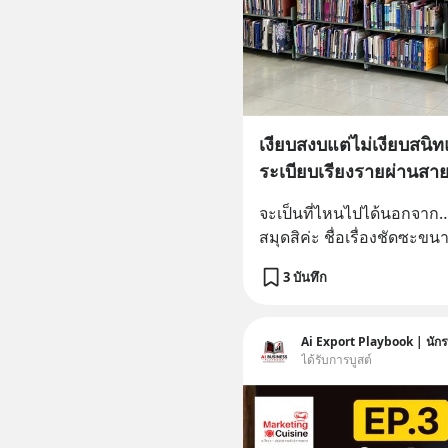
เงียบสงบแต่ไม่เงียบสนิท
ระเบียบเรียงรายผ่านสา
จะเป็นที่ไหนไปได้นอกจาก…ร
สมุดสิค่ะ ชื่อเรื่องชัดซะขนา
3 บันทึก
Ai Export Playbook | นักร
ได้รับการบูสต์