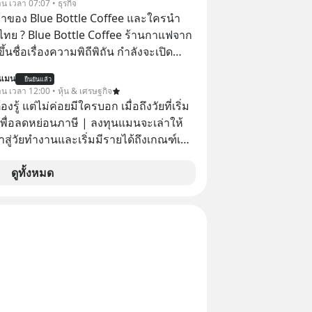
าน เวลา 07:07 • ธุรกิจ
องตัวเองและรักษาความสัมพันธ์ของคน
จ้าของ Blue Bottle Coffee และใครนำ
อมกัน #boundary
ไทย ? Blue Bottle Coffee ร้านกาแฟจาก
elopment #แอปเท๋dinnertalk
ขึ้นชื่อเรื่องความพิถีพิถัน กำลังจะเปิด
ntothemoonpodcast
นประเทศไทย ที่ Central Park
นแมน
ยืนยันแล้ว
าน เวลา 12:00 • หุ้น & เศรษฐกิจ
ต้องรู้ แต่ไม่ค่อยมีใครบอก เมื่อถึงวัยที่เริ่ม
เพื่อลดหย่อนภาษี | ลงทุนแมนจะเล่าให้
ข้าสู่วัยทำงานและเริ่มมีรายได้ถึงเกณฑ์เสีย
จากจะช่วยลดหย่อนภาษีได้แล้ว ยังเป็น
ดูทั้งหมด
สร้างความมั่งคั่งระยะยาว แต่น้อยคน
ว่า ถ้าลงทุนใน RMF ควรรู้ อะไรบ้าง
ไหน ทำอย่างไร ถึงจะดีกับเรา แล้วเรา
มูลอะไรเกี่ยวกับ RMF บ้าง เพื่อให้นำไปใช้
ต่อได้จริง ๆ ลงทุนแมนจะเล่าให้ฟัง