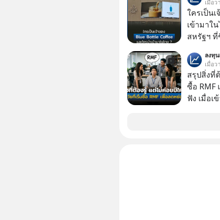
เมื่อว
รักษาใจข
ใครเป็นเ
รอบข้างไปพร้
เข้ามาใน
#selfdev
สหรัฐฯ ที่
#missio
สาขาแรกใ
ลงทุ
เมื่อว
สรุปสิ่งที่
ซื้อ RMF 
ฟัง เมื่อเ
ภาษี หลายคนมักได้รับคำแนะนำให้ลงทุนใน RMF
เพราะนอก
โอกาสในการ
นักที่จะลงลึก
ควรดู ตรง
ควรรู้ข้อ