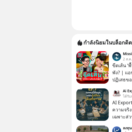
กำลังนิยมในบล็อกดิต
Miss
2 ส.ค
ขีดเส้น ‘พ
พัง? | แอ
ปฏิเสธของ
ตั้งกำแพง
Ai Ex
ไม่เคยปฏิ
ได้รับ
‘สร้างขอบเ
AI Export
รอยร้าวในคว
ความจริง | ข้อมูลไม่ได้โกหก แต่คนเราเลือกม
แอปเท๋ Di
เฉพาะส่วน
รวิศ หาญอ
ลงทุ
สวัสดิ์ จ