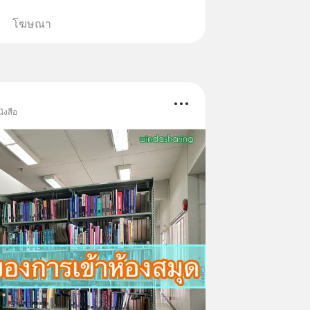
โฆษณา
ังสือ