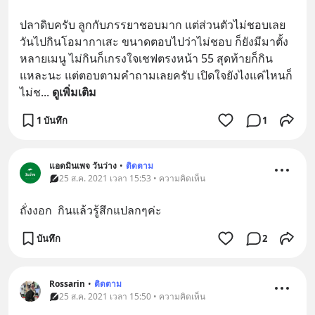
ปลาดิบครับ ลูกกับภรรยาชอบมาก แต่ส่วนตัวไม่ชอบเลย 
วันไปกินโอมากาเสะ ขนาดตอบไปว่าไม่ชอบ ก็ยังมีมาตั้ง
หลายเมนู ไม่กินก็เกรงใจเชฟตรงหน้า 55 สุดท้ายก็กิน
แหละนะ แต่ตอบตามคำถามเลยครับ เปิดใจยังไงแค่ไหนก็
ไม่ช
... 
ดูเพิ่มเติม
1 บันทึก
1
แอดมินเพจ วันว่าง
•
ติดตาม
25 ส.ค. 2021 เวลา 15:53 • ความคิดเห็น
ถั่งงอก  กินแล้วรู้สึกแปลกๆค่ะ
บันทึก
2
Rossarin
•
ติดตาม
25 ส.ค. 2021 เวลา 15:50 • ความคิดเห็น