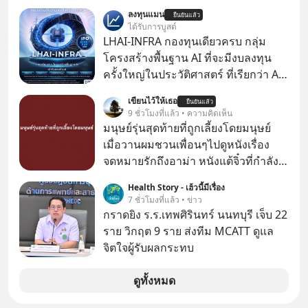
ทำงานและเริ่มมีรายได้ถึงเกณฑ์เสีย
ลงทุนแมน
ยืนยันแล้ว
ภาษี หลายคนมักได้รับคำแนะนำให้
ได้รับการบูสต์
ลงทุนใน RMF เพราะนอกจากจะช่วยลด
LHAI-INFRA กองทุนเดียวครบ กลุ่ม
หย่อนภาษีได้แล้ว ยังเป็นโอกาสในการ
โครงสร้างพื้นฐาน AI ที่จะมีงบลงทุน
สร้างความมั่งคั่งระยะยาว แต่น้อยคน
ครั้งใหญ่ในประวัติศาสตร์ ที่เรียกว่า AI
นักที่จะลงลึกว่า ถ้าลงทุนใน RMF ควรรู้
Supercycle หุ้นกลุ่มนี้ปรับตัวลงมากใน
เขียนไว้ให้เธอ
อะไรบ้าง ควรดู ตรงไหน ทำอย่างไร ถึง
ยืนยันแล้ว
1 เดือนที่ผ่านมา แต่ความจริงคือทั่วโลก
9 ชั่วโมงที่แล้ว • ความคิดเห็น
จะดีกับเรา แล้วเราควรรู้ข้อมูลอะไร
ยังเดินหน้าลงทุน AI อย่างต่อเนื่อง ซึ่ง
มนุษย์รุ่นสุดท้ายที่ถูกเลี้ยงโดยมนุษย์
เกี่ยวกับ RMF บ้าง เพื่อให้นำไปใช้ต่อได้
ต้องการโครงสร้างพื้นฐานด้าน AI
เมื่อวานผมชวนเพื่อนๆไปดูหนังเรื่อง
จริง ๆ ลงทุนแมนจะเล่าให้ฟัง
จำนวนมาก ตั้งแต่เมโมรีชิป เก็บข้อมูล
จดหมายรักถึงอาม่า หนังแต้จิ๋วที่กำลัง
ยันระบบไฟฟ้า และระบายความร้อน
โด่งดังทั่วโลกอยู่ในตอนนี้ เหตุเกิดจาก
Health Story - เฮ้วนี้มีเรื่อง
ป๊าผมเห็นโปสเตอร์หนังเรื่องนี้หลาย
7 ชั่วโมงที่แล้ว • ข่าว
เดือนก่อนและอยากดูมาก ด้วยเพราะว่า
กราดยิง ร.ร.เทพศิรินทร์ นนทบุรี เจ็บ 22
อากงก็มาจากเมืองจีน ป๊าก็พูดแต้จิ๋วได้
ราย วิกฤต 9 ราย ส่งทีม MCATT ดูแล
มีเรื่องราวมีความผูกพันที่ได้ยินตั้งแต่
จิตใจผู้รับผลกระทบ
เด็ก
ดูทั้งหมด