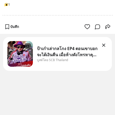
1
บันทึก
ป้าเก๋าเล่ากลโกง EP4 ตอนเขาบอก
จะได้เงินคืน เมื่อห้างดังโทรหาคุณ
บูสต์โดย SCB Thailand
วิยะดา แจ้งเรื่องเคลมสินค้าแล้ว
บอกว่าจะคืนเงิน คุณวิยะดาจะได้
เงินจริง หรือเป็นเรื่องจ้อจี้ หาคำ
ตอบได้ที่ “ป้าเก๋าเล่ากลโกง” EP4
ตอน “เขา