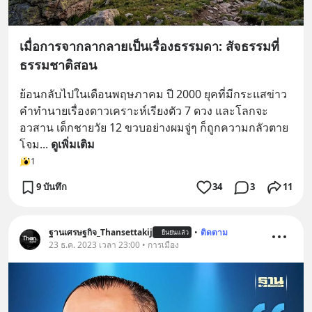
เมื่อการจากลากลายเป็นเรื่องธรรมดา: สัจธรรมที่
ธรรมชาติสอน
ย้อนกลับไปในเดือนพฤษภาคม ปี 2000 ยุคที่มีกระแสข่าว
คำทำนายเรื่องดาวเคราะห์เรียงตัว 7 ดวง และโลกจะ
อวสาน เด็กชายวัย 12 ขวบอย่างผมจู่ๆ ก็ถูกความกลัวตาย
โจม
... 
ดูเพิ่มเติม
1
9 บันทึก
34
3
11
ฐานเศรษฐกิจ_Thansettakij
•
ติดตาม
ยืนยันแล้ว
23 ธ.ค. 2023 เวลา 23:00 • การเมือง