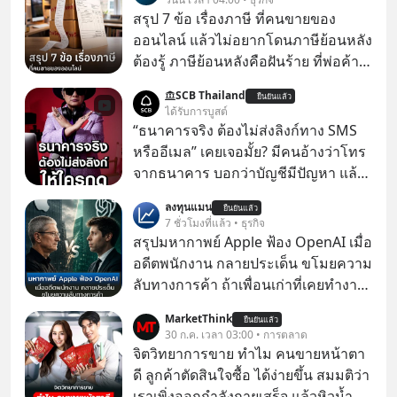
สรุป 7 ข้อ เรื่องภาษี ที่คนขายของ
ออนไลน์ แล้วไม่อยากโดนภาษีย้อนหลัง
ต้องรู้ ภาษีย้อนหลังคือฝันร้าย ที่พ่อค้า
แม่ค้าคนไหนก็คงไม่อยากพบเจอ
SCB Thailand
ยืนยันแล้ว
ได้รับการบูสต์
“ธนาคารจริง ต้องไม่ส่งลิงก์ทาง SMS
หรืออีเมล” เคยเจอมั้ย? มีคนอ้างว่าโทร
จากธนาคาร บอกว่าบัญชีมีปัญหา แล้ว
ให้กดลิงก์โน่นนี่ หรือสแกนคิวอาร์โค้ด
ลงทุนแมน
ยืนยันแล้ว
ทันที มาฟัง “ป้าเก๋าเล่ากลโกง” เพื่อรู้ทัน
7 ชั่วโมงที่แล้ว • ธุรกิจ
มุกหลอกลวงในคราบความน่าเชื่อถือ
สรุปมหากาพย์ Apple ฟ้อง OpenAI เมื่อ
กันค่ะ #แก้เกมกลโกง #ป้าเก๋าเล่ากล
อดีตพนักงาน กลายประเด็น ขโมยความ
โกง #LivesSustainably #อยู่อย่าง
ลับทางการค้า ถ้าเพื่อนเก่าที่เคยทำงาน
ยั่งยืน #CyberSecurity #ป้าเก๋า
ด้วยกัน ทักมาขอให้เราช่วยหาไฟล์งาน
MarketThink
#FraudEducation #FinancialLiteracy
ยืนยันแล้ว
เก่าที่เขาเคยทำไว้ ตอนยังอยู่บริษัท
30 ก.ค. เวลา 03:00 • การตลาด
#DigitalBankWithHumanTouch
เดียวกัน
จิตวิทยาการขาย ทำไม คนขายหน้าตา
ดี ลูกค้าตัดสินใจซื้อ ได้ง่ายขึ้น สมมติว่า
เราเพิ่งออกกำลังกายเสร็จ แล้วหิวน้ำ