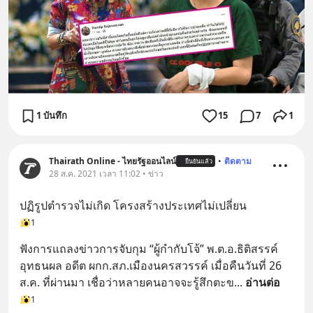
1 บันทึก
15
7
1
Thairath Online - ไทยรัฐออนไลน์
•
ติดตาม
ยืนยันแล้ว
28 ส.ค. 2021 เวลา 11:02 • ข่าว
ปฏิรูปตำรวจไม่เกิด โครงสร้างประเทศไม่เปลี่ยน
1
ฟังการแถลงข่าวการจับกุม “ผู้กำกับโจ้” พ.ต.อ.ธิติสรรค์ 
อุทธนผล อดีต ผกก.สภ.เมืองนครสวรรค์ เมื่อคืนวันที่ 26 
ส.ค. ที่ผ่านมา เชื่อว่าหลายคนอาจจะรู้สึกตะข
... 
อ่านต่อ
1