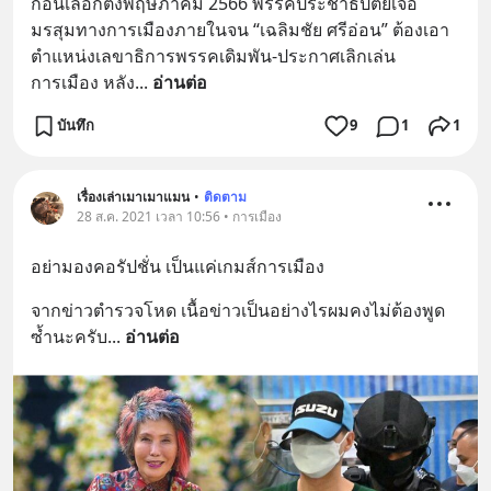
ก่อนเลือกตั้งพฤษภาคม 2566 พรรคประชาธิปัตย์เจอ
มรสุมทางการเมืองภายในจน “เฉลิมชัย ศรีอ่อน” ต้องเอา
ตำแหน่งเลขาธิการพรรคเดิมพัน-ประกาศเลิกเล่น
การเมือง หลัง
... 
อ่านต่อ
บันทึก
9
1
1
เรื่องเล่าเมาเมาแมน
•
ติดตาม
28 ส.ค. 2021 เวลา 10:56 • การเมือง
อย่ามองคอรัปชั่น เป็นแค่เกมส์การเมือง
จากข่าวตำรวจโหด เนื้อข่าวเป็นอย่างไรผมคงไม่ต้องพูด
ซ้ำนะครับ
... 
อ่านต่อ