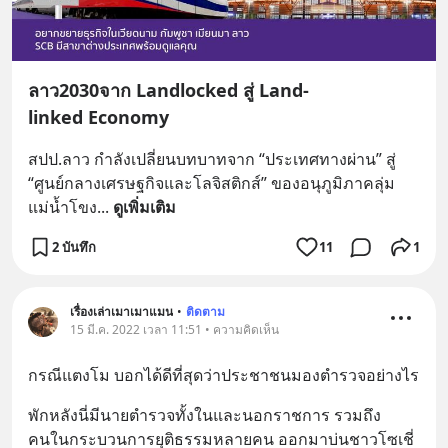
ลาว2030จาก Landlocked สู่ Land-
linked Economy
สปป.ลาว กำลังเปลี่ยนบทบาทจาก “ประเทศทางผ่าน” สู่ 
“ศูนย์กลางเศรษฐกิจและโลจิสติกส์” ของอนุภูมิภาคลุ่ม
แม่น้ำโขง
... 
ดูเพิ่มเติม
2 บันทึก
11
1
เรื่องเล่าเมาเมาแมน
•
ติดตาม
15 มี.ค. 2022 เวลา 11:51 • ความคิดเห็น
กรณีแตงโม บอกได้ดีที่สุดว่าประชาชนมองตำรวจอย่างไร
พักหลังนี่มีนายตำรวจทั้งในและนอกราชการ รวมถึง
คนในกระบวนการยุติธรรมหลายคน ออกมาบ่นชาวโซเชี่