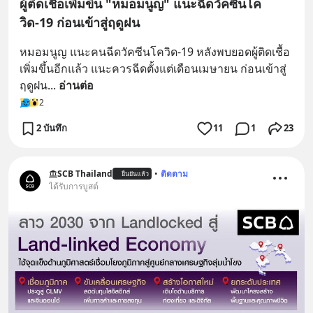
ผู้ติดเชื้อเพิ่มขึ้น "หมอมนูญ" แนะฉีดวัคซีนโค
วิด-19 ก่อนเข้าสู่ฤดูฝน
หมอมนูญ แนะคนฉีดวัคซีนโควิด-19 หลังพบยอดผู้ติดเชื้อ
เพิ่มขึ้นอีกแล้ว แนะควรฉีดตั้งแต่เดือนเมษายน ก่อนเข้าสู่
ฤดูฝน
... 
อ่านต่อ
2
2 บันทึก
11
1
23
SCB Thailand
•
ติดตาม
ยืนยันแล้ว
ได้รับการบูสต์