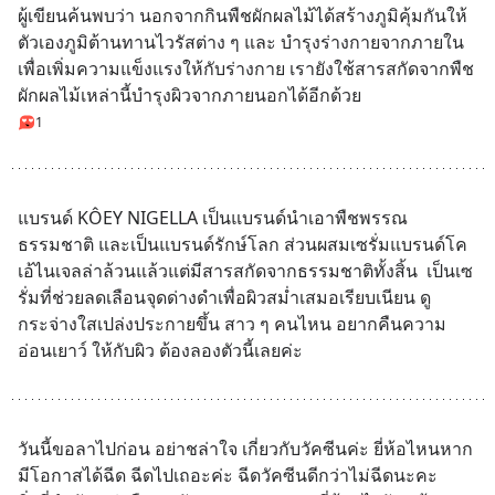
ผู้เขียนค้นพบว่า นอกจากกินพืชผักผลไม้ได้สร้างภูมิคุ้มกันให้
ตัวเองภูมิต้านทานไวรัสต่าง ๆ และ บำรุงร่างกายจากภายใน 
เพื่อเพิ่มความแข็งแรงให้กับร่างกาย เรายังใช้สารสกัดจากพืช
ผักผลไม้เหล่านี้บำรุงผิวจากภายนอกได้อีกด้วย
1
แบรนด์ KÔEY NIGELLA เป็นแบรนด์นำเอาพืชพรรณ
ธรรมชาติ และเป็นแบรนด์รักษ์โลก ส่วนผสมเซรั่มแบรนด์โค
เอ้ไนเจลล่าล้วนแล้วแต่มีสารสกัดจากธรรมชาติทั้งสิ้น  เป็นเซ
รั่มที่ช่วยลดเลือนจุดด่างดำเพื่อผิวสม่ำเสมอเรียบเนียน ดู
กระจ่างใสเปล่งประกายขึ้น สาว ๆ คนไหน อยากคืนความ
อ่อนเยาว์ ให้กับผิว ต้องลองตัวนี้เลยค่ะ
วันนี้ขอลาไปก่อน อย่าชล่าใจ เกี่ยวกับวัคซีนค่ะ ยี่ห้อไหนหาก
มีโอกาสได้ฉีด ฉีดไปเถอะค่ะ ฉีดวัคซีนดีกว่าไม่ฉีดนะคะ