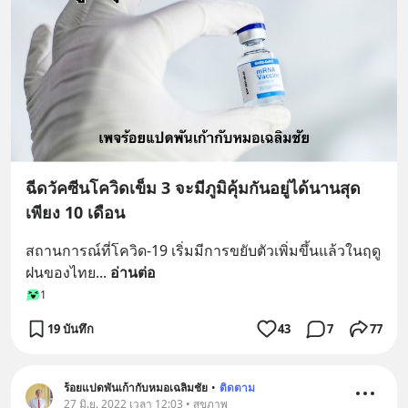
ฉีดวัคซีนโควิดเข็ม 3 จะมีภูมิคุ้มกันอยู่ได้นานสุด
เพียง 10 เดือน
สถานการณ์ที่โควิด-19 เริ่มมีการขยับตัวเพิ่มขึ้นแล้วในฤดู
ฝนของไทย
... 
อ่านต่อ
1
19 บันทึก
43
7
77
ร้อยแปดพันเก้ากับหมอเฉลิมชัย
•
ติดตาม
27 มิ.ย. 2022 เวลา 12:03 • สุขภาพ