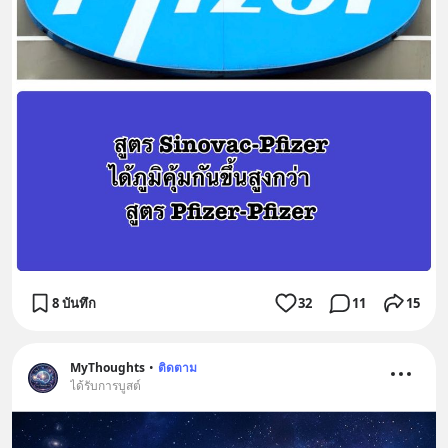
8 บันทึก
32
11
15
MyThoughts
•
ติดตาม
ได้รับการบูสต์