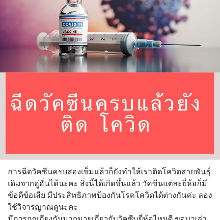
การฉีดวัคซีนครบสองเข็มแล้วก็ยังทำให้เราติดโควิดสายพันธ์ุ
เดิมจากอู่ฮั่นได้นะคะ สิ่งนี้ได้เกิดขึ้นแล้ว วัคซีนแต่ละยี่ห้อก็มี
ข้อดีข้อเสีย มีประสิทธิภาพป้องกันโรคโควิดได้ต่างกันค่ะ ลอง
ใช้วิจารญาณดูนะคะ
มีการถกเถียงกันมากมายเกี่ยวกับวัคซีนยี่ห้อไหนดี ขอมาเล่า