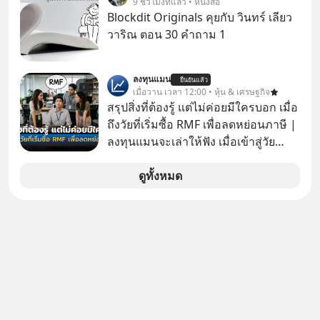
9 ชั่วโมงที่แล้ว • หนังสือ
ยอด 2 ล้านบาทขึ้นไป ฟรีค่าธรรมเนียม
Blockdit Originals คุยกับ วินทร์ เลียว
ซื้อ
วาริณ ตอน 30 คำถาม 1
ลงทุนแมน
ยืนยันแล้ว
เมื่อวาน เวลา 12:00 • หุ้น & เศรษฐกิจ
สรุปสิ่งที่ต้องรู้ แต่ไม่ค่อยมีใครบอก เมื่อ
ถึงวัยที่เริ่มซื้อ RMF เพื่อลดหย่อนภาษี |
ลงทุนแมนจะเล่าให้ฟัง เมื่อเข้าสู่วัย
ทำงานและเริ่มมีรายได้ถึงเกณฑ์เสีย
ภาษี หลายคนมักได้รับคำแนะนำให้
ดูทั้งหมด
ลงทุนใน RMF เพราะนอกจากจะช่วยลด
หย่อนภาษีได้แล้ว ยังเป็นโอกาสในการ
สร้างความมั่งคั่งระยะยาว แต่น้อยคน
นักที่จะลงลึกว่า ถ้าลงทุนใน RMF ควรรู้
อะไรบ้าง ควรดู ตรงไหน ทำอย่างไร ถึง
จะดีกับเรา แล้วเราควรรู้ข้อมูลอะไร
เกี่ยวกับ RMF บ้าง เพื่อให้นำไปใช้ต่อได้
จริง ๆ ลงทุนแมนจะเล่าให้ฟัง