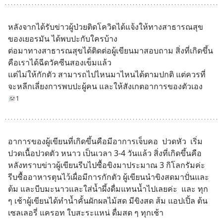
หลังจากได้รับข่าวผู้ป่วยติดโควิดได้แจ้งให้ทางสาธารณสุข
ของเยอรมัน ได้พบปะกับใครบ้าง
ต่อมาทางสาธารณสุขได้ติดต่อผู้เขียนมาสอบถาม สิ่งที่เกิดขึ้น
คือเราได้ฉีดวัคซีนสองเข็มแล้ว
แต่ไม่ให้กักตัว สามารถไปไหนมาไหนได้ตามปกติ แต่ควรที่
จะหลีกเลี่ยงการพบปะผู้คน และให้สังเกตอาการของตัวเอง
1
อาการของผู้เขียนที่เกิดขึ้นคือมีอาการเจ็บคอ  ปวดหัว  เริ่ม
ปวดเนื้อปวดตัว หนาว เป็นเวลา 3-4 วันแล้ว สิ่งที่เกิดขึ้นคือ 
หลังทราบข่าวผู้เขียนรีบไปซื้อขิงมาประมาณ 3 กิโลกรัมค่ะ 
รีบซื้ออาหารตุนไว้เผื่อมีการกักตัว ผู้เขียนนำขิงสดมาปั่นและ
ต้ม และบีบมะนาวและใส่น้ำผึ้งดื่มแทนน้ำไปเลยค่ะ  และ ทุก 
ๆ เช้าผู้เขียนได้ทำน้ำคั้นผักผลไม้สด มีขิงสด ส้ม แอปเปิ้ล ต้น
เซลเลอรี่ แครอท ใบสะระแหน่ ดื่มสด ๆ ทุกเช้า