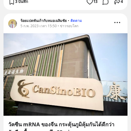
3 บันทึก
13
4
ร้อยแปดพันเก้ากับหมอเฉลิมชัย
•
ติดตาม
5 ก.พ. 2023 เวลา 15:50 • ข่าวรอบโลก
วัคซีน mRNA ของจีน กระตุ้นภูมิคุ้มกันได้ดีกว่า