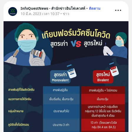
InfoQuestNews - สำนักข่าวอินโฟเควสท์
•
ติดตาม
10 มี.ค. 2023 เวลา 10:37 • ข่าว