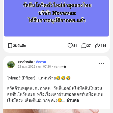
28 บันทึก
51
27
114
สวนบ้านส้ม
•
ติดตาม
23 ม.ค. 2022 เวลา 07:30 • สุขภาพ
ไฟเซอร์ (Pfizer)   แกมันร้าย🤣🤣🤣
สวัสดีวันหยุดนะคะทุกคน   วันนี้แอดมินไม่มีคลิปในสวน
สดชื่นในวันหยุด  หรือเรื่องเล่าผ่านพอดแคสต์เหมือนเคย  
(ไม่มีแรง  เสียงก็แย่มากๆ ค่ะ)😂
... 
อ่านต่อ