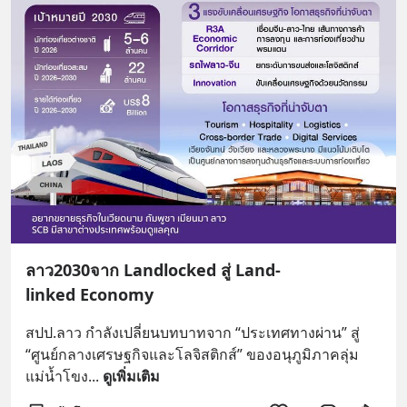
ลาว2030จาก Landlocked สู่ Land-
linked Economy
สปป.ลาว กำลังเปลี่ยนบทบาทจาก “ประเทศทางผ่าน” สู่ 
“ศูนย์กลางเศรษฐกิจและโลจิสติกส์” ของอนุภูมิภาคลุ่ม
แม่น้ำโขง
... 
ดูเพิ่มเติม