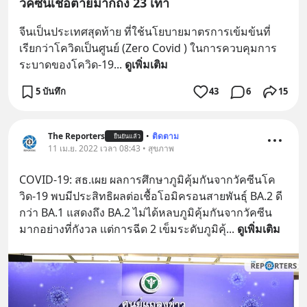
วัคซีนเชื้อตายมากถึง 23 เท่า
จีนเป็นประเทศสุดท้าย ที่ใช้นโยบายมาตรการเข้มข้นที่
เรียกว่าโควิดเป็นศูนย์ (Zero Covid ) ในการควบคุมการ
ระบาดของโควิด-19
... 
ดูเพิ่มเติม
5 บันทึก
43
6
15
The Reporters
•
ติดตาม
ยืนยันแล้ว
11 เม.ย. 2022 เวลา 08:43 • สุขภาพ
COVID-19: สธ.เผย ผลการศึกษาภูมิคุ้มกันจากวัคซีนโค
วิด-19 พบมีประสิทธิผลต่อเชื้อโอมิครอนสายพันธุ์ BA.2 ดี
กว่า BA.1 แสดงถึง BA.2 ไม่ได้หลบภูมิคุ้มกันจากวัคซีน
มากอย่างที่กังวล แต่การฉีด 2 เข็มระดับภูมิคุ้
... 
ดูเพิ่มเติม