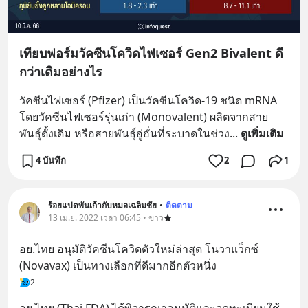
เทียบฟอร์มวัคซีนโควิดไฟเซอร์ Gen2 Bivalent ดี
กว่าเดิมอย่างไร
วัคซีนไฟเซอร์ (Pfizer) เป็นวัคซีนโควิด-19 ชนิด mRNA 
โดยวัคซีนไฟเซอร์รุ่นเก่า (Monovalent) ผลิตจากสาย 
พันธุ์ดั้งเดิม หรือสายพันธุ์อู่ฮั่นที่ระบาดในช่วง
... 
ดูเพิ่มเติม
4 บันทึก
2
1
ร้อยแปดพันเก้ากับหมอเฉลิมชัย
•
ติดตาม
13 เม.ย. 2022 เวลา 06:45 • ข่าว
อย.ไทย อนุมัติวัคซีนโควิดตัวใหม่ล่าสุด โนวาแว็กซ์ 
(Novavax) เป็นทางเลือกที่ดีมากอีกตัวหนึ่ง
2
อย.ไทย (Thai FDA) ได้พิจารณาอนุมัติและจดทะเบียนใช้