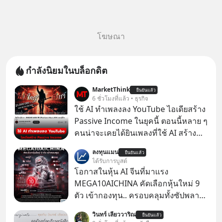
โฆษณา
กำลังนิยมในบล็อกดิต
MarketThink
ยืนยันแล้ว
6 ชั่วโมงที่แล้ว • ธุรกิจ
ใช้ AI ทำเพลงลง YouTube ไอเดียสร้าง
Passive Income ในยุคนี้ ตอนนี้หลาย ๆ
คนน่าจะเคยได้ยินเพลงที่ใช้ AI สร้าง
ผ่านหูกันมาบ้าง เช่น เพลง “ไม่มีใคร
ลงทุนแมน
ยืนยันแล้ว
รู้ตัวเรา” จากช่องชื่อว่า UNHEARD
ได้รับการบูสต์
MUSIC ที่ตอนนี้มียอดรับชมกว่า 26
โอกาสในหุ้น AI จีนที่มาแรง
ล้านครั้งแล้ว
MEGA10AICHINA คัดเลือกหุ้นใหม่ 9
ตัว เข้ากองทุน.. ครอบคลุมทั้งซัปพลาย
เชน AI จีน พิเศษ ช่วง 3 - 19 ส.ค. 69 มี
วินทร์ เลียววาริณ
ยืนยันแล้ว
โปรโมชัน ลด 50% ค่าธรรมเนียมซื้อ |