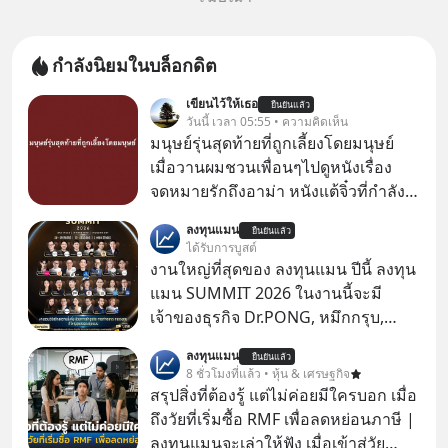
กำลังนิยมในบล็อกดิต
เขียนไว้ให้เธอ
ยืนยันแล้ว
วันนี้ เวลา 05:55 • ความคิดเห็น
มนุษย์รุ่นสุดท้ายที่ถูกเลี้ยงโดยมนุษย์
เมื่อวานผมชวนเพื่อนๆไปดูหนังเรื่อง
จดหมายรักถึงอาม่า หนังแต้จิ๋วที่กำลัง
โด่งดังทั่วโลกอยู่ในตอนนี้ เหตุเกิดจาก
ลงทุนแมน
ยืนยันแล้ว
ป๊าผมเห็นโปสเตอร์หนังเรื่องนี้หลาย
ได้รับการบูสต์
เดือนก่อนและอยากดูมาก ด้วยเพราะว่า
งานใหญ่ที่สุดของ ลงทุนแมน ปีนี้ ลงทุน
อากงก็มาจากเมืองจีน ป๊าก็พูดแต้จิ๋วได้
แมน SUMMIT 2026 ในงานนี้จะมี
มีเรื่องราวมีความผูกพันที่ได้ยินตั้งแต่
เจ้าของธุรกิจ Dr.PONG, หมึกกรุบ,
เด็ก
Srichand, Jones’ Salad, LA GLACE,
ลงทุนแมน
ยืนยันแล้ว
Fastwork, MizuMi, KARMART, อิชิตัน
8 ชั่วโมงที่แล้ว • หุ้น & เศรษฐกิจ
มาแชร์ความรู้การสร้างธุรกิจ
สรุปสิ่งที่ต้องรู้ แต่ไม่ค่อยมีใครบอก เมื่อ
ถึงวัยที่เริ่มซื้อ RMF เพื่อลดหย่อนภาษี |
ลงทุนแมนจะเล่าให้ฟัง เมื่อเข้าสู่วัย