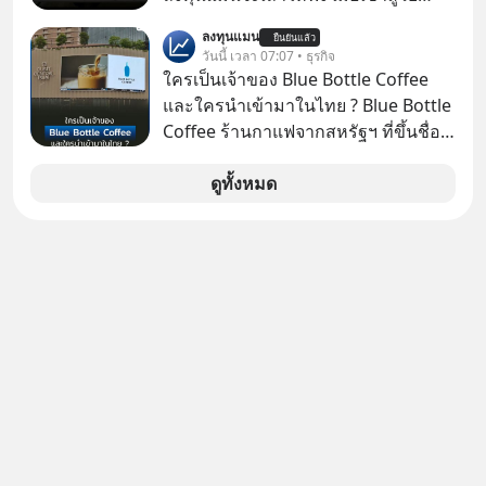
ทำงานและเริ่มมีรายได้ถึงเกณฑ์เสีย
ลงทุนแมน
ยืนยันแล้ว
ภาษี หลายคนมักได้รับคำแนะนำให้
วันนี้ เวลา 07:07 • ธุรกิจ
ลงทุนใน RMF เพราะนอกจากจะช่วยลด
ใครเป็นเจ้าของ Blue Bottle Coffee
หย่อนภาษีได้แล้ว ยังเป็นโอกาสในการ
และใครนำเข้ามาในไทย ? Blue Bottle
สร้างความมั่งคั่งระยะยาว แต่น้อยคน
Coffee ร้านกาแฟจากสหรัฐฯ ที่ขึ้นชื่อ
นักที่จะลงลึกว่า ถ้าลงทุนใน RMF ควรรู้
เรื่องความพิถีพิถัน กำลังจะเปิดสาขา
อะไรบ้าง ควรดู ตรงไหน ทำอย่างไร ถึง
แรกในประเทศไทย ที่ Central Park
ดูทั้งหมด
จะดีกับเรา แล้วเราควรรู้ข้อมูลอะไร
เกี่ยวกับ RMF บ้าง เพื่อให้นำไปใช้ต่อได้
จริง ๆ ลงทุนแมนจะเล่าให้ฟัง