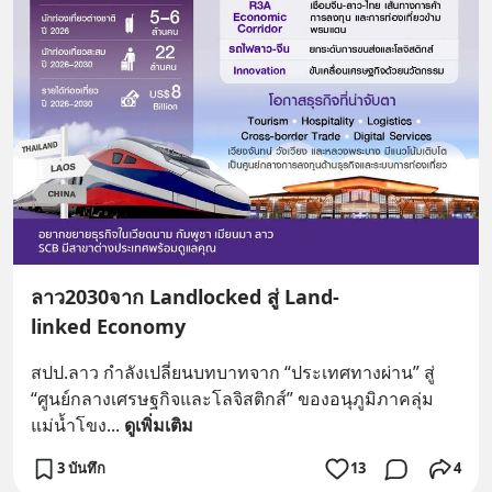
ลาว2030จาก Landlocked สู่ Land-
linked Economy
สปป.ลาว กำลังเปลี่ยนบทบาทจาก “ประเทศทางผ่าน” สู่ 
“ศูนย์กลางเศรษฐกิจและโลจิสติกส์” ของอนุภูมิภาคลุ่ม
แม่น้ำโขง
... 
ดูเพิ่มเติม
3 บันทึก
13
4