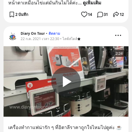
หน้าตาเหมือนไข่แต่มันกินไม่ได้ค่ะ
... 
ดูเพิ่มเติม
2 บันทึก
14
31
12
Diary On Tour
•
ติดตาม
22 ก.ค. 2021 เวลา 22:30 • ไลฟ์สไตล์
2:24
เครื่องทำกาแฟน่ารัก ๆ ที่อิตาลีราคาถูกใจไหมไปดูค่ะ ☕