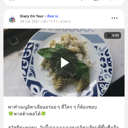
Diary On Tour
•
ติดตาม
24 ก.ค. 2021 เวลา 11:11 • อาหาร
4:40
พาทำเมนูอิตาเลียนอร่อย ๆ ที่ใคร ๆ ก็ต้องชอบ
🍀พาสต้าเพสโต้🍀
สวัสดีค่ะทุกคน  วันนี้ปูเอาเมนูอาหารอิตาเลียนที่ขึ้นชื่ออีก