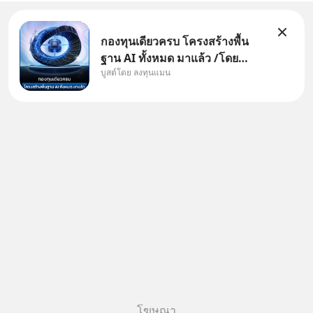
กองทุนเดียวครบ โครงสร้างพื้น
ฐาน AI ทั้งหมด มาแล้ว /โดย
บูสต์โดย ลงทุนแมน
ลงทุนแมน AI Supercycle คือช่วง
เวลาที่เทคโนโลยีปัญญาประดิษฐ์
จะกลายเป็นตัวขับเคลื่อนหลัก ของ
การเติบโตทางเศรษฐกิจ และวิถี
ชีวิตของผู้คนอย่างยาวนานต่
โฆษณา