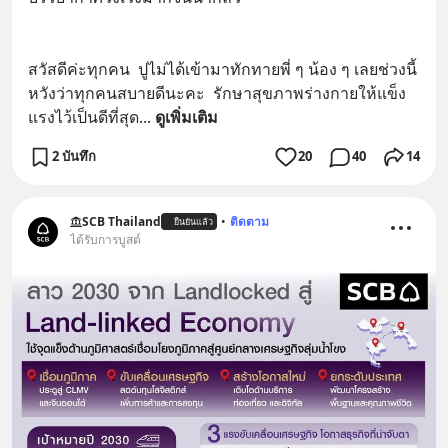
สวัสดีค่ะทุกคน  ปูไม่ได้เข้ามาทักทายพี่ ๆ น้อง ๆ เลยช่วงนี้
หวังว่าทุกคนสบายดีนะคะ  รักษาสุขภาพร่างกายให้แข็ง
แรงไว้เป็นดีที่สุด
... 
ดูเพิ่มเติม
2 บันทึก
20
40
14
SCB Thailand
•
ติดตาม
ยืนยันแล้ว
ได้รับการบูสต์