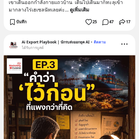
เขาเดินออกกำลังกายแถวบ้าน  เดินไปเดินมาก็ทะลุเข้า
มากลางไร่เฮเซลนัทเลยค่ะ
... 
ดูเพิ่มเติม
บันทึก
25
47
17
Ai Export Playbook | นักรบส่งออกยุค AI
•
ติดตาม
ได้รับการบูสต์