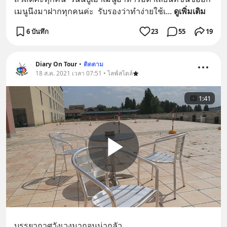
เมนูนึงมาฝากทุกคนค่ะ  รับรองว่าทำง่ายใช้เ
... 
ดูเพิ่มเติม
6 บันทึก
23
55
19
Diary On Tour
•
ติดตาม
18 ส.ค. 2021 เวลา 07:51 • ไลฟ์สไตล์
1:41
บรรยากาศวังเวงมากจนน่ากลัว