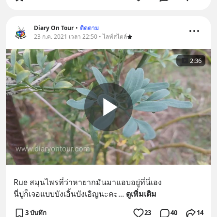
Diary On Tour
•
ติดตาม
23 ก.ค. 2021 เวลา 22:50 • ไลฟ์สไตล์
2:36
Rue สมุนไพรที่ว่าหายากมันมาแอบอยู่ที่นี่เอง 
นี่ปูก็เจอแบบบังเอิ้นบังเอิญนะคะ
... 
ดูเพิ่มเติม
3 บันทึก
23
40
14