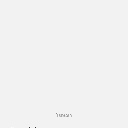
โฆษณา