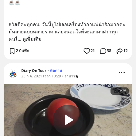
☕☕
สวัสดีค่ะทุกคน  วันนี้ปูไปเจอเครื่องทำกาแฟน่ารักมากค่ะ 
มีหลายแบบหลายราคาเลยจนอดใจที่จะเอามาฝากทุก
คนไ
... 
ดูเพิ่มเติม
2 บันทึก
21
38
12
Diary On Tour
•
ติดตาม
23 ก.ค. 2021 เวลา 10:29 • อาหาร
3:25