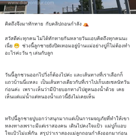
คิดถึงจึงมาทักทาย  กับคลิปถอนกำลัง ⛺
สวัสดีค่ะทุกคน ไม่ได้ทักทายกันหลายวันแอบคิดถึงทุกคนนะ
เนี่ย 😁  ช่วงนี้ลูกชายยังปิดเทอมอยู่บ้านแม่อย่างปูก็ไม่ต้องทำ
อะไรค่ะวัน ๆ เล่นกับลูก 
วันนี้ลูกชวนออกไปวิ่งก็ต้องไปค่ะ และเส้นทางที่เราเลือกก็
แถวบ้านนี่แหละ  เป็นเส้นทางเดียวกับที่เราไปเก็บเฮเซลนัทวัน
ก่อนค่ะ  เพราะเห็นว่ามีป้ายบอกทางไปดูหนองน้ำด้วย  เคย
เห็นแต่แม่น้ำแต่หนองน้ำแถวนี้ยังไม่เคยเห็น 
ทริปนี้ลูกชายปูบอกว่าสนุกมากแต่เป็นการผจญภัยที่ทำให้เขา
หลงทางเพราะมีแต่เราสองคน  เดินไปคงใจแป้ว  แม่ปูก็แอบ
ใจแป้วไม่แพ้กัน  สรุปว่าเราสองแม่ลูกถอนกำลังออกมาก่อน 