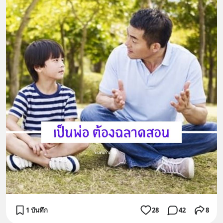
1 บันทึก
28
42
8