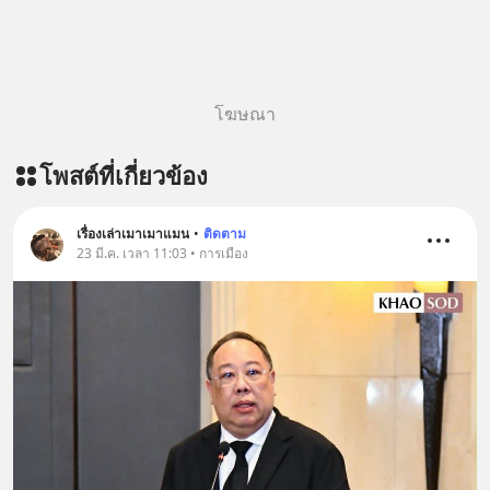
สนับสนุนโดย 📣
#MatthewMcConaughey #พัฒนาตัว
=========================
เอง #MissionToTheMoon
เครียด หลับยาก ผมอยากแนะนำ
#missiontothemoonpodcast
ผลิตภัณฑ์เสริมอาหาร Diip CBD ช่วย
โฆษณา
บรรเทาความเครียด ลดความวิตกกังวล
เพิ่มการผ่อนคลาย ซึ่งช่วยให้การนอน
โพสต์ที่เกี่ยวข้อง
หลับมีประสิทธิภาพมากยิ่งขึ้น 📍 สนใจ
สั่งซื้อสินค้า Diip CBD 💬 LINE :
@diipgeek 🔗 หรือกดลิงก์
เรื่องเล่าเมาเมาแมน
•
ติดตาม
https://lin.ee/U91Fzyz
23 มี.ค. เวลา 11:03 • การเมือง