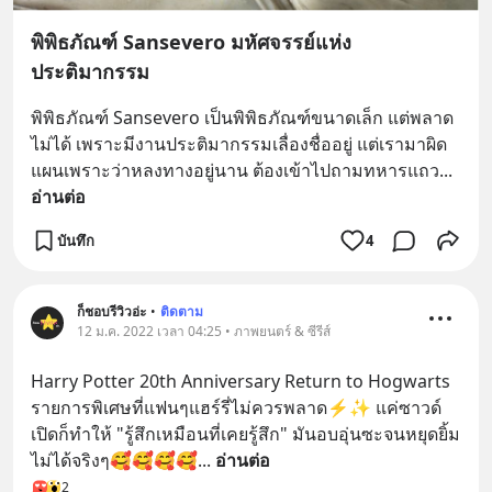
พิพิธภัณฑ์ Sansevero มหัศจรรย์แห่ง
ประติมากรรม
พิพิธภัณฑ์ Sansevero เป็นพิพิธภัณฑ์ขนาดเล็ก แต่พลาด
ไม่ได้ เพราะมีงานประติมากรรมเลื่องชื่ออยู่ แต่เรามาผิด
แผนเพราะว่าหลงทางอยู่นาน ต้องเข้าไปถามทหารแถว
... 
อ่านต่อ
บันทึก
4
ก็ชอบรีวิวอ่ะ
•
ติดตาม
12 ม.ค. 2022 เวลา 04:25 • ภาพยนตร์ & ซีรีส์
Harry Potter 20th Anniversary Return to Hogwarts 
รายการพิเศษที่แฟนๆแฮร์รี่ไม่ควรพลาด⚡✨ แค่ซาวด์
เปิดก็ทำให้ "รู้สึกเหมือนที่เคยรู้สึก" มันอบอุ่นซะจนหยุดยิ้ม
ไม่ได้จริงๆ🥰🥰🥰🥰
... 
อ่านต่อ
2