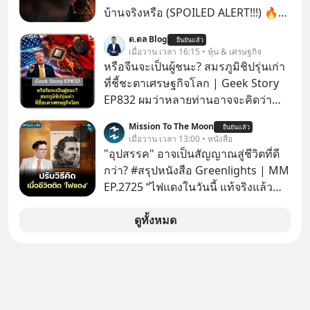
บ้านจริงหรือ (SPOILED ALERT!!!) 🔥
264.1
ด.ดล Blog
ยืนยันแล้ว
เมื่อวาน เวลา 16:15 • หุ้น & เศรษฐกิจ
หรือจีนจะเป็นผู้ชนะ? สมรภูมิชิปรุ่นเก่า
ที่ชี้ชะตาเศรษฐกิจโลก | Geek Story
EP832 ผมว่าหลายท่านอาจจะคิดว่า
สงครามชิปมีแค่เรื่อง AI ล้ำๆ ใช่ไหม?
Mission To The Moon
ยืนยันแล้ว
คิดใหม่ได้เลยครับ! ในขณะที่โลกโฟกัส
เมื่อวาน เวลา 13:00 • หนังสือ
ชิป 3 นาโนเมตร แต่จีนกำลังเดินเกมที่
"อุปสรรค" อาจเป็นสัญญาณสู่ชีวิตที่ดี
น่ากลัวกว่า โดยการเข้ายึดครองตลาด
กว่า? #สรุปหนังสือ Greenlights | MM
‘Legacy Chips’ หรือชิปรุ่นเก่า ฟังดูไร้
EP.2725 “ไฟแดงในวันนี้ แท้จริงแล้ว
ค่า แต่มันคือหัวใจที่ซ่อนอยู่ในรถยนต์
อาจเป็นสัญญาณไฟเขียวที่ยังไม่ถึงเวลา
EV, อุปกรณ์การแพทย์ ไปจนถึง
เปลี่ยนสี” McConaughey ดาราดาวรุ่ง
ดูทั้งหมด
ขีปนาวุธ! จีนกำลังใช้ ‘Playbook’ เดิมที่
ในยุคหนึ่ง เคยปฏิเสธเงินค่าตัวหนังรอม
เคยใช้ถล่มตลาดโซล่าเซลล์มาแล้ว คือ
คอมที่สูงถึง 14.5 ล้านดอลลาร์ (หรือ
การทุ่มเงินอุดหนุนมหาศาลจนราคาพัง
ราว 500 ล้านบาท) เพียงเพราะเขาไม่
ทลาย ถ้าตะวันตกแก้เกมไม่ได้ อเมริกา
อยากขังตัวเองไว้ในกล่องเดิมๆ ผลที่
อาจต้องยอมจำนนและส่งมอบกุญแจ
ตามมาคือ โทรศัพท์ของเขากลายเป็น