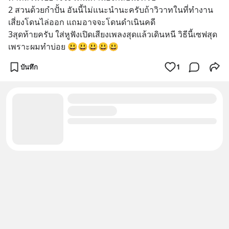
2 สวนด้วยกำปั้น อันนี้ไม่แนะนำนะครับถ้าวิวาทในที่ทำงาน
เสี่ยงโดนไล่ออก แถมอาจจะโดนดำเนินคดี
3สุดท้ายครับ ใส่หูฟังเปิดเสียงเพลงสุดแล้วเดินหนี วิธีนี้เซฟสุด 
เพราะผมทำบ่อย 😃😃😃😃😃
บันทึก
1