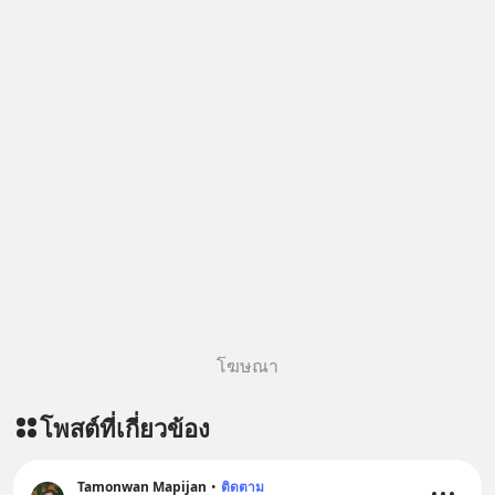
โฆษณา
โพสต์ที่เกี่ยวข้อง
Tamonwan Mapijan
•
ติดตาม