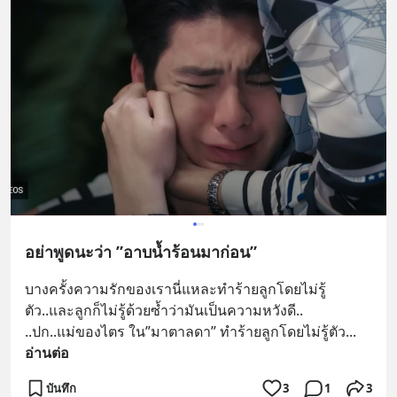
อย่าพูดนะว่า ”อาบน้ำร้อนมาก่อน”
บางครั้งความรักของเรานี่แหละทำร้ายลูกโดยไม่รู้
ตัว..และลูกก็ไม่รู้ด้วยซ้ำว่ามันเป็นความหวังดี..
..ปก..แม่ของไตร ใน”มาตาลดา” ทำร้ายลูกโดยไม่รู้ตัว
... 
อ่านต่อ
บันทึก
3
1
3