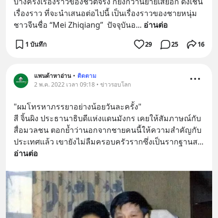
บางครั้งเรื่องราวของชีวิตจริง ก็ยิ่งกว่านิยายเสียอีก ดังเช่น
เรื่องราว ที่จะนำเสนอต่อไปนี้ เป็นเรื่องราวของชายหนุ่ม
ชาวจีนชื่อ “Mei Zhiqiang”  ปัจจุบันอ
... 
อ่านต่อ
1 บันทึก
29
25
16
แพนด้าหาอ่าน
•
ติดตาม
2 พ.ค. 2022 เวลา 09:18 • ข่าวรอบโลก
"ผมโทรหาภรรยาอย่างน้อยวันละครั้ง" 
สี จิ้นผิง ประธานาธิบดีแห่งแดนมังกร เคยให้สัมภาษณ์กับ
สื่อมวลชน ตอกย้ำว่านอกจากชายคนนี้ให้ความสำคัญกับ
ประเทศแล้ว เขายังไม่ลืมครอบครัวรากซึ่งเป็นรากฐานส
... 
อ่านต่อ