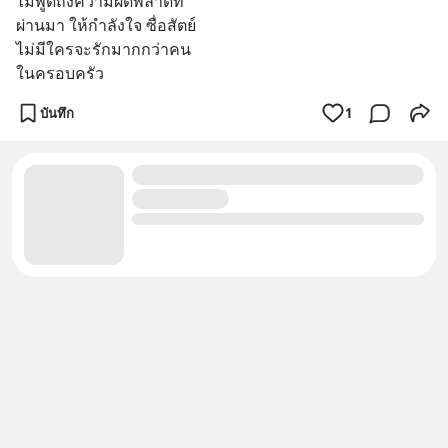
ไม่พูดถึงความผิดพลาดที่
ผ่านมา ให้กำลังใจ ซื่อสัตย์
ไม่มีใครจะรักมากกว่าคน
ในครอบครัว
บันทึก
1