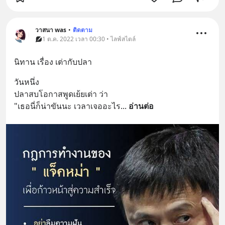
วาสนา was
•
ติดตาม
1 ต.ค. 2022 เวลา 00:30 • ไลฟ์สไตล์
นิทาน เรื่อง เต่ากับปลา
วันหนึ่ง
ปลาสบโอกาสพูดเย้ยเต่า ว่า
"เธอนี่ก็น่าขันนะ เวลาเจออะไร
... 
อ่านต่อ