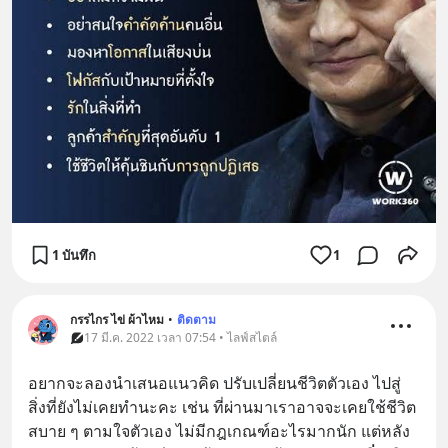
1 บันทึก
1
กรรไกร ไข่ ผ้าไหม
•
ติดตาม
17 มี.ค. 2022 เวลา 07:54 • ไลฟ์สไตล์
อยากจะลองนำเสนอแนวคิด ปรับเปลี่ยนชีวิตตัวเอง ไปสู่ 
สิ่งที่ยังไม่เคยทำนะคะ เช่น ที่ผ่านมาเราอาจจะเคยใช้ชีวิต
สบาย ๆ ตามใจตัวเอง ไม่มีกฎเกณฑ์อะไรมากนัก แต่หลัง