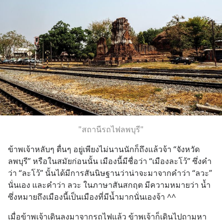
"สถานีรถไฟลพบุรี"
ข้าพเจ้าหลับๆ ตื่นๆ อยู่เพียงไม่นานนักก็ถึงแล้วจ้า “จังหวัด
ลพบุรี” หรือในสมัยก่อนนั้น เมืองนี้มีชื่อว่า “เมืองละโว้” ซึ่งคำ
ว่า “ละโว้” นั้นได้มีการสันนิษฐานว่าน่าจะมาจากคำว่า “ลวะ” 
นั่นเอง และคำว่า ลวะ ในภาษาสันสกฤต มีความหมายว่า น้ำ 
ซึ่งหมายถึงเมืองนี้เป็นเมืองที่มีน้ำมากนั่นเองจ้า ^^
เมื่อข้าพเจ้าเดินลงมาจากรถไฟแล้ว ข้าพเจ้าก็เดินไปถามหา