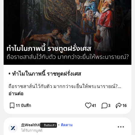
• ทำไมในภาพนี้ ราชทูตฝรั่งเศส
ถือราชสาส์นไว้กับตัว มากกว่าจะยื่นให้พระนารายณ์?
... 
อ่านต่อ
11 บันทึก
41
3
16
WealthX
•
ติดตาม
ยืนยันแล้ว
ได้รับการบูสต์