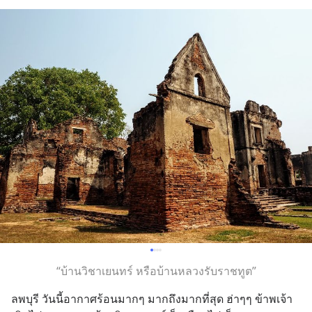
“บ้านวิชาเยนทร์ หรือบ้านหลวงรับราชทูต”
ลพบุรี วันนี้อากาศร้อนมากๆ มากถึงมากที่สุด ฮ่าๆๆ ข้าพเจ้า