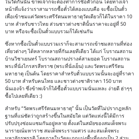
ในวัดกันนั้น ข้าพเจ้าก็จะต้องทำการซื้อตั๋วก่อน โดยทางเจ้า
หน้าที่แจ้งว่าเราสามารถซื้อตั๋วได้สองแบบคือ จะซื้อเป็นตั๋ว
เพื่อเข้าชมแค่วัดพระศรีรัตนมหาธาตุวัดเดียวก็ได้ในราคา 10 
บาท สำหรับชาวไทย ส่วนชาวต่างชาตินั้นราคาจะอยู่ที่ 50 
บาท หรือจะซื้อเป็นตั๋วแบบรวมก็ได้เช่นกัน
ซึ่งหากซื้อเป็นตั๋วแบบรวมเราก็จะสามารถเข้าชมสถานที่ท่อง
เที่ยวต่างๆ ได้หลากหลายที่กันเลยทีเดียว ได้แก่ โบราณสถาน
บ้านวิชาเยนทร์ โบราณสถานปรางค์สามยอด โบราณสถาน
พระที่นั่งไกรสรสีหราช (พระที่นั่งเย็น) และวัดพระศรีรัตน
มหาธาตุ เป็นต้น โดยราคาสำหรับตั๋วแบบรวมนั้นจะอยู่ที่ราคา 
50 บาท สำหรับคนไทย และชาวต่างชาติราคา 150 บาท 
นั่นเองจ้า ซึ่งข้าพเจ้าก็ได้ซื้อตั๋วแบบรวมนั่นแหละ ง่ายดี ฮ่าๆๆ 
ซื้อไปเลยทีเดียว :)
สำหรับ “วัดพระศรีรัตนมหาธาตุ” นั้น เป็นวัดที่ไม่ปรากฎหลัก
ฐานที่แน่ชัดว่าถูกสร้างขึ้นในสมัยใด แต่วัดแห่งนี้ได้มีการ
ปรับปรุงซ่อมแซมกันอยู่หลาย ตั้งแต่ในสมัยของสมเด็จพระ
นารายณ์มหาราช สมเด็จพระราเมศวร และสมเด็จพระ
มหาจักรพรรดิ โดยภายในวัดจะถูกแบ่งพื้นที่ออกเป็น 2 ส่วน 