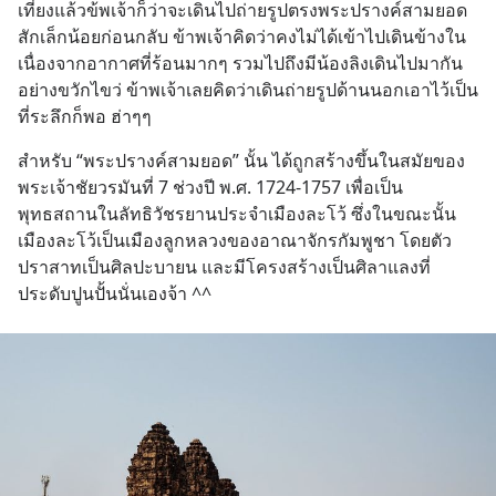
เที่ยงแล้วข้พเจ้าก็ว่าจะเดินไปถ่ายรูปตรงพระปรางค์สามยอด
สักเล็กน้อยก่อนกลับ ข้าพเจ้าคิดว่าคงไม่ได้เข้าไปเดินข้างใน
เนื่องจากอากาศที่ร้อนมากๆ รวมไปถึงมีน้องลิงเดินไปมากัน
อย่างขวักไขว่ ข้าพเจ้าเลยคิดว่าเดินถ่ายรูปด้านนอกเอาไว้เป็น
ที่ระลึกก็พอ ฮ่าๆๆ
สำหรับ “พระปรางค์สามยอด” นั้น ได้ถูกสร้างขึ้นในสมัยของ
พระเจ้าชัยวรมันที่ 7 ช่วงปี พ.ศ. 1724-1757 เพื่อเป็น
พุทธสถานในลัทธิวัชรยานประจำเมืองละโว้ ซึ่งในขณะนั้น
เมืองละโว้เป็นเมืองลูกหลวงของอาณาจักรกัมพูชา โดยตัว
ปราสาทเป็นศิลปะบายน และมีโครงสร้างเป็นศิลาแลงที่
ประดับปูนปั้นนั่นเองจ้า ^^