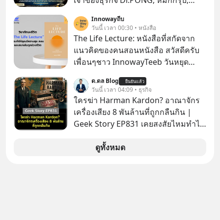
เจ้าของธุรกิจ Dr.PONG, หมึกกรุบ,
Srichand, Jones’ Salad, LA GLACE,
Innowayถีบ
Fastwork, MizuMi, KARMART, อิชิตัน
วันนี้ เวลา 00:30 • หนังสือ
มาแชร์ความรู้การสร้างธุรกิจ
The Life Lecture: หนังสือที่สกัดจาก
แนวคิดของคนสอนหนังสือ สวัสดีครับ
เพื่อนๆชาว InnowayTeeb วันหยุด
สบายๆ วันนี้แอดเพิ่งจะอ่านหนังสือที่น่า
ด.ดล Blog
ยืนยันแล้ว
สนใจจบแล้วเกิดคำถามว่า
วันนี้ เวลา 04:09 • ธุรกิจ
ใครฆ่า Harman Kardon? อาณาจักร
เครื่องเสียง 8 พันล้านที่ถูกกลืนกิน |
Geek Story EP831 เคยสงสัยไหมทำไม
หูฟัง AKG ถึงกลายเป็นแค่ของแถมใน
กล่องมือถือ? หรือลำโพง JBL ถึงวางขาย
ดูทั้งหมด
เกลื่อนตามห้างทั่วไป? ทั้งที่จริง ๆ แล้ว
ชื่อเหล่านี้คือ “ตำนาน” ระดับเทพที่นัก
เล่นเครื่องเสียงยุคก่อนยอมจ่ายเงินหลัก
แสนเพื่อครอบครอง แต่เบื้องหลังความ
แมสนี้ มีโศกนาฏกรรมของโลกธุรกิจ
ซ่อนอยู่ อาณาจักรเครื่องเสียงที่ยิ่งใหญ่