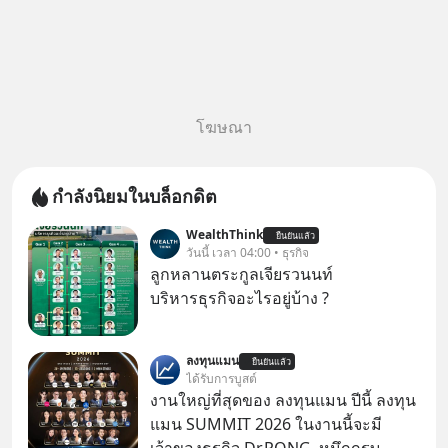
โฆษณา
กำลังนิยมในบล็อกดิต
WealthThink
ยืนยันแล้ว
วันนี้ เวลา 04:00 • ธุรกิจ
ลูกหลานตระกูลเจียรวนนท์
บริหารธุรกิจอะไรอยู่บ้าง ?
ลงทุนแมน
ยืนยันแล้ว
ได้รับการบูสต์
งานใหญ่ที่สุดของ ลงทุนแมน ปีนี้ ลงทุน
แมน SUMMIT 2026 ในงานนี้จะมี