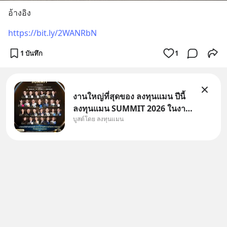
อ้างอิง
https://bit.ly/2WANRbN
1 บันทึก
1
งานใหญ่ที่สุดของ ลงทุนแมน ปีนี้
ลงทุนแมน SUMMIT 2026 ในงาน
บูสต์โดย ลงทุนแมน
นี้จะมีเจ้าของธุรกิจ Dr.PONG,
หมึกกรุบ, Srichand, Jones’
Salad, LA GLACE, Fastwork,
MizuMi, KARMART, อิชิตัน มา
แชร์ความรู้การสร้างธุรกิจ