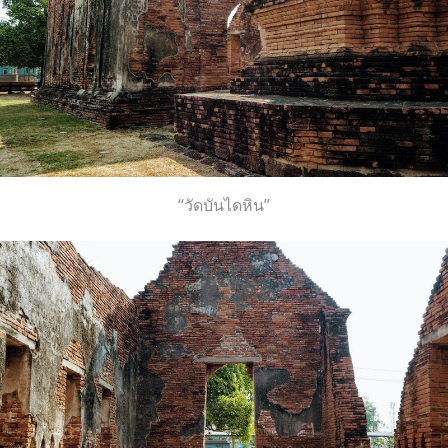
“วัดบันไดหิน”