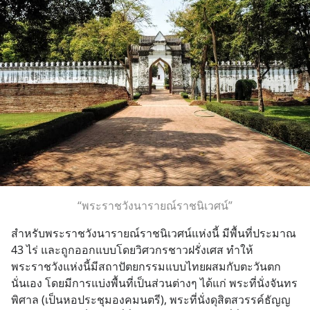
“พระราชวังนารายณ์ราชนิเวศน์”
สำหรับพระราชวังนารายณ์ราชนิเวศน์แห่งนี้ มีพื้นที่ประมาณ 
43 ไร่ และถูกออกแบบโดยวิศวกรชาวฝรั่งเศส ทำให้
พระราชวังแห่งนี้มีสถาปัตยกรรมแบบไทยผสมกับตะวันตก
นั่นเอง โดยมีการแบ่งพื้นที่เป็นส่วนต่างๆ ได้แก่ พระที่นั่งจันทร
พิศาล (เป็นหอประชุมองคมนตรี), พระที่นั่งดุสิตสวรรค์ธัญญ