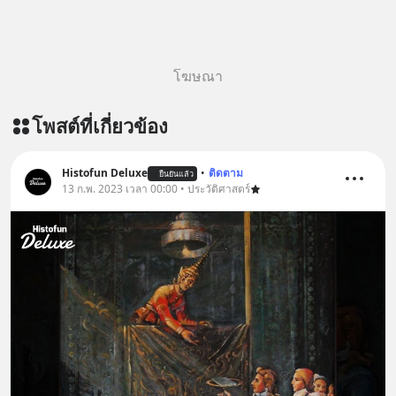
https://youtu.be/B6IZDYopZLw The
original article appeared here
https://www.tharadhol.com/geek-
story-ep831-who-killed-harman-
โฆษณา
kardon/ ติดตามสาระดี ๆ อัพเดททุกวัน
ผ่าน Line OA ด.ดล Blog คลิกเลย -->
โพสต์ที่เกี่ยวข้อง
https://lin.ee/aMEkyNA
=========================
สนับสนุนโดย Inspire English
Histofun Deluxe
•
ติดตาม
ยืนยันแล้ว
13 ก.พ. 2023 เวลา 00:00 • ประวัติศาสตร์
========================= 📍กด
รับสิทธิ์ทดลองเรียนฟรี! กับ Inspire
English ที่นี่ : inspire-
english.in.th/event/inspire-english-
x-ด-ดล-blog-mrtharadhol-แคมเปญ
พิเศษ/ ติดต่อสอบถามคอร์สเรียนเพิ่ม
เติม Line : https://lin.ee/uaQvU5C
#เรียนรู้ผ่านการใช้จริง #มากกว่าการ
เรียนภาษา #InspireEnglish