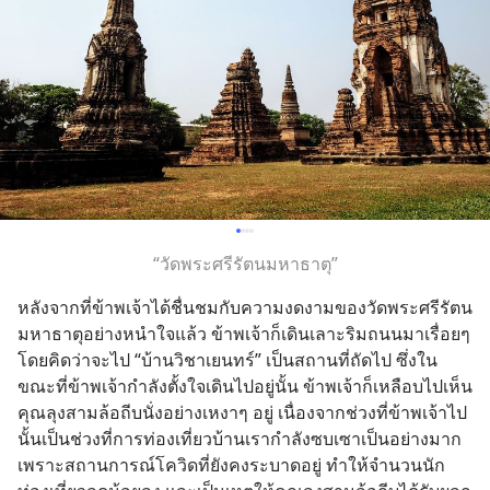
“วัดพระศรีรัตนมหาธาตุ”
หลังจากที่ข้าพเจ้าได้ชื่นชมกับความงดงามของวัดพระศรีรัตน
มหาธาตุอย่างหนำใจแล้ว ข้าพเจ้าก็เดินเลาะริมถนนมาเรื่อยๆ 
โดยคิดว่าจะไป “บ้านวิชาเยนทร์” เป็นสถานที่ถัดไป ซึ่งใน
ขณะที่ข้าพเจ้ากำลังตั้งใจเดินไปอยู่นั้น ข้าพเจ้าก็เหลือบไปเห็น
คุณลุงสามล้อถีบนั่งอย่างเหงาๆ อยู่ เนื่องจากช่วงที่ข้าพเจ้าไป
นั้นเป็นช่วงที่การท่องเที่ยวบ้านเรากำลังซบเซาเป็นอย่างมาก
เพราะสถานการณ์โควิดที่ยังคงระบาดอยู่ ทำให้จำนวนนัก