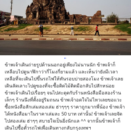
ข้าพเจ้าเดินถ่ายรูปด้านนอกอยู่เพียงไม่นานนัก ข้าพเจ้าก็
เหลือบไปดูนาฬิกาว่ากี่โมงกี่ยามแล้ว และเห็นว่ายังมีเวลา
เหลือที่จะเดินไปขึ้นรถไฟให้ทันรอบบ่ายสองโมง ข้าพเจ้าเลย
เดินลัดเลาะไปดูของที่จะซื้อติดไม้ติดมือกลับไปสักหน่อย 
ข้าพเจ้าเดินไปเรื่อยๆ จนไปสะดุดกับร้านหนังสือมือสองร้าน
เล็กๆ ร้านนึงที่ตั้งอยู่ริมถนน ข้าพเจ้าอดใจไม่ไหวเลยขอแวะ
ซื้อหนังสือสักเล่มสองเล่ม ฮ่าๆๆๆ ราคาถูกมากพี่น้อง ข้าพเจ้า
ได้หนังสือมาในราคาเล่มละ 50 บาท เท่านั้น! ข้าพเจ้าเลยจัด
ไปสองเล่ม ฮ่าๆๆ สบายใจเป็นยิ่งนักแล ^^ จากนั้นข้าพเจ้าก็
เดินไปซื้อตั๋วรถไฟเพื่อเดินทางกลับกรุงเทพฯ