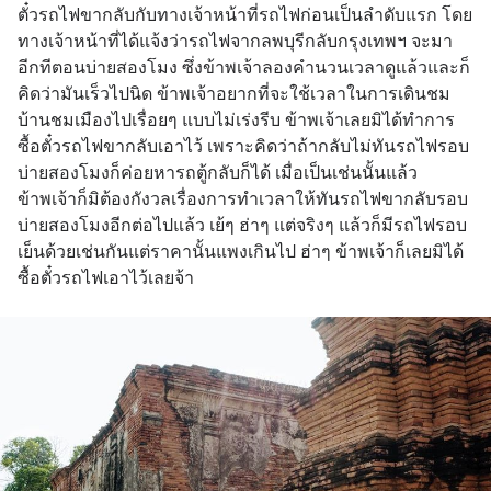
ตั๋วรถไฟขากลับกับทางเจ้าหน้าที่รถไฟก่อนเป็นลำดับแรก โดย
ทางเจ้าหน้าที่ได้แจ้งว่ารถไฟจากลพบุรีกลับกรุงเทพฯ จะมา
อีกทีตอนบ่ายสองโมง ซึ่งข้าพเจ้าลองคำนวนเวลาดูแล้วและก็
คิดว่ามันเร็วไปนิด ข้าพเจ้าอยากที่จะใช้เวลาในการเดินชม
บ้านชมเมืองไปเรื่อยๆ แบบไม่เร่งรีบ ข้าพเจ้าเลยมิได้ทำการ
ซื้อตั๋วรถไฟขากลับเอาไว้ เพราะคิดว่าถ้ากลับไม่ทันรถไฟรอบ
บ่ายสองโมงก็ค่อยหารถตู้กลับก็ได้ เมื่อเป็นเช่นนั้นแล้ว
ข้าพเจ้าก็มิต้องกังวลเรื่องการทำเวลาให้ทันรถไฟขากลับรอบ
บ่ายสองโมงอีกต่อไปแล้ว เย้ๆ ฮ่าๆ แต่จริงๆ แล้วก็มีรถไฟรอบ
เย็นด้วยเช่นกันแต่ราคานั้นแพงเกินไป ฮ่าๆ ข้าพเจ้าก็เลยมิได้
ซื้อตั๋วรถไฟเอาไว้เลยจ้า