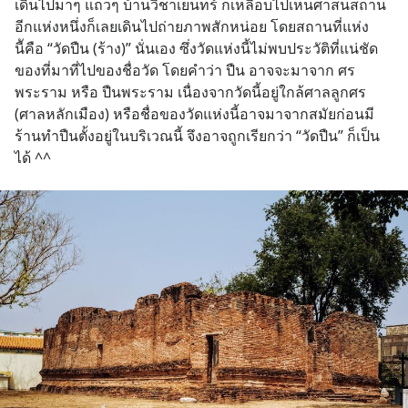
เดินไปมาๆ แถวๆ บ้านวิชาเยนทร์ ก็เหลือบไปเห็นศาสนสถาน
อีกแห่งหนึ่งก็เลยเดินไปถ่ายภาพสักหน่อย โดยสถานที่แห่ง
นีัคือ “วัดปืน (ร้าง)” นั่นเอง ซึ่งวัดแห่งนี้ไม่พบประวัติที่แน่ชัด
ของที่มาที่ไปของชื่อวัด โดยคำว่า ปืน อาจจะมาจาก ศร
พระราม หรือ ปืนพระราม เนื่องจากวัดนี้อยู่ใกล้ศาลลูกศร 
(ศาลหลักเมือง) หรือชื่อของวัดแห่งนี้อาจมาจากสมัยก่อนมี
ร้านทำปืนตั้งอยู่ในบริเวณนี้ จึงอาจถูกเรียกว่า “วัดปืน” ก็เป็น
ได้ ^^