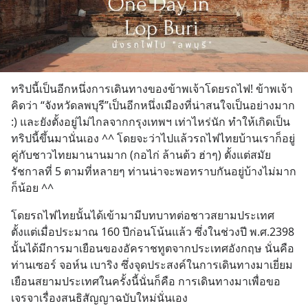
ทริปนี้เป็นอีกหนึ่งการเดินทางของข้าพเจ้าโดยรถไฟ! ข้าพเจ้า
คิดว่า “จังหวัดลพบุรี”เป็นอีกหนึ่งเมืองที่น่าสนใจเป็นอย่างมาก 
:) และยังตั้งอยู่ไม่ไกลจากกรุงเทพฯ เท่าไหร่นัก ทำให้เกิดเป็น
ทริปนี้ขึ้นมานั่นเอง ^^ โดยจะว่าไปแล้วรถไฟไทยบ้านเราก็อยู่
คู่กับชาวไทยมานานมาก (กอไก่ ล้านต้ว ฮ่าๆ) ตั้งแต่สมัย
รัชกาลที่ 5 ตามที่หลายๆ ท่านน่าจะพอทราบกันอยู่บ้างไม่มาก
ก็น้อย ^^
โดยรถไฟไทยนั้นได้เข้ามามีบทบาทต่อชาวสยามประเทศ
ตั้งแต่เมื่อประมาณ 160 ปีก่อนโน้นแล้ว ซึ่งในช่วงปี พ.ศ.2398 
นั้นได้มีการมาเยือนของอัคราชทูตจากประเทศอังกฤษ นั่นคือ 
ท่านเซอร์ จอห์น เบาริง ซึ่งจุดประสงค์ในการเดินทางมาเยี่ยม
เยือนสยามประเทศในครั้งนี้นั่นก็คือ การเดินทางมาเพื่อขอ
เจรจาเรื่องสนธิสัญญาฉบับใหม่นั่นเอง