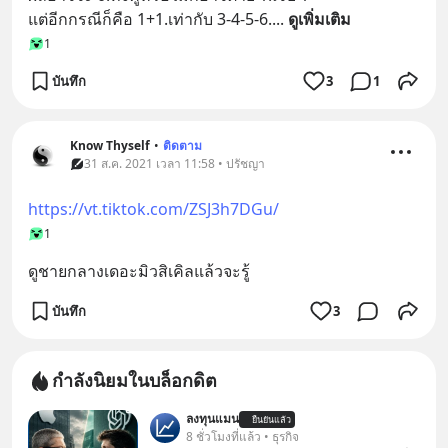
แต่อีกกรณีก็คือ 1+1.เท่ากับ 3-4-5-6.
... 
ดูเพิ่มเติม
1
บันทึก
3
1
Know Thyself
•
ติดตาม
31 ส.ค. 2021 เวลา 11:58 • ปรัชญา
https://vt.tiktok.com/ZSJ3h7DGu/
1
ดูชายกลางเดอะมิวสิเคิลแล้วจะรู้
บันทึก
3
กำลังนิยมในบล็อกดิต
ลงทุนแมน
ยืนยันแล้ว
8 ชั่วโมงที่แล้ว • ธุรกิจ