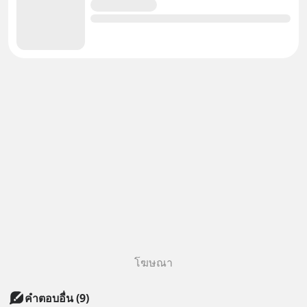
โฆษณา
คำตอบอื่น
(
9
)