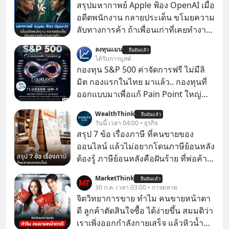
สรุปมหากาพย์ Apple ฟ้อง OpenAI เมื่อ
อดีตพนักงาน กลายประเด็น ขโมยความ
ลับทางการค้า ถ้าเพื่อนเก่าที่เคยทำงาน
ด้วยกัน ทักมาขอให้เราช่วยหาไฟล์งาน
ลงทุนแมน
ยืนยันแล้ว
เก่าที่เขาเคยทำไว้ ตอนยังอยู่บริษัท
ได้รับการบูสต์
เดียวกัน
กองทุน S&P 500 ค่าจัดการฟรี ไม่มีลิ
มิต กองแรกในไทย มาแล้ว.. กองทุนที่
ออกแบบมาเพื่อแก้ Pain Point ใหญ่
ของนักลงทุนไทยพร้อมกัน 3 เรื่อง
WealthThink
ยืนยันแล้ว
วันนี้ เวลา 04:00 • ธุรกิจ
สรุป 7 ข้อ เรื่องภาษี ที่คนขายของ
ออนไลน์ แล้วไม่อยากโดนภาษีย้อนหลัง
ต้องรู้ ภาษีย้อนหลังคือฝันร้าย ที่พ่อค้า
แม่ค้าคนไหนก็คงไม่อยากพบเจอ
MarketThink
ยืนยันแล้ว
30 ก.ค. เวลา 03:00 • การตลาด
จิตวิทยาการขาย ทำไม คนขายหน้าตา
ดี ลูกค้าตัดสินใจซื้อ ได้ง่ายขึ้น สมมติว่า
เราเพิ่งออกกำลังกายเสร็จ แล้วหิวน้ำ