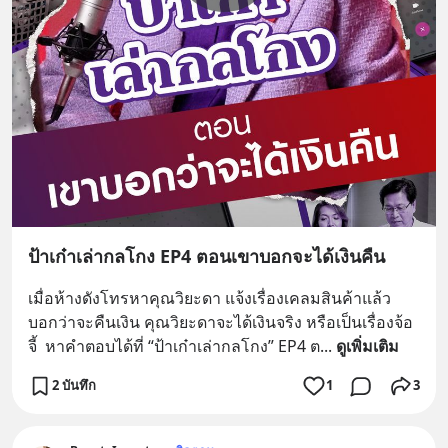
ป้าเก๋าเล่ากลโกง EP4 ตอนเขาบอกจะได้เงินคืน
เมื่อห้างดังโทรหาคุณวิยะดา แจ้งเรื่องเคลมสินค้าแล้ว
บอกว่าจะคืนเงิน คุณวิยะดาจะได้เงินจริง หรือเป็นเรื่องจ้อ
จี้  หาคำตอบได้ที่ “ป้าเก๋าเล่ากลโกง” EP4 ต
... 
ดูเพิ่มเติม
2 บันทึก
1
3