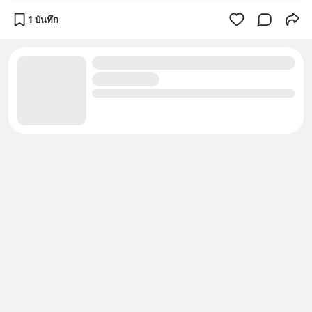
1 บันทึก