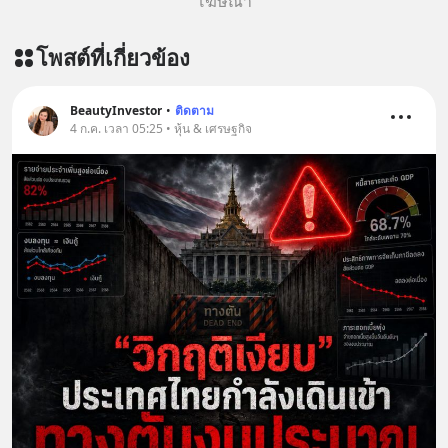
โฆษณา
โพสต์ที่เกี่ยวข้อง
BeautyInvestor
•
ติดตาม
4 ก.ค. เวลา 05:25 • หุ้น & เศรษฐกิจ