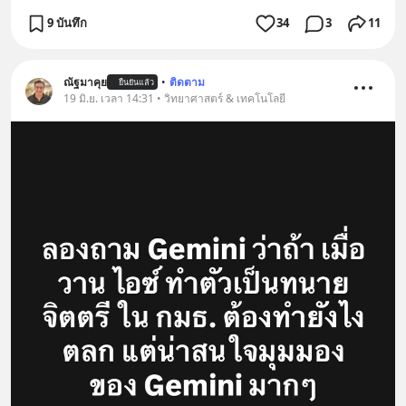
9 บันทึก
34
3
11
ณัฐมาคุย
•
ติดตาม
ยืนยันแล้ว
19 มิ.ย. เวลา 14:31 • วิทยาศาสตร์ & เทคโนโลยี