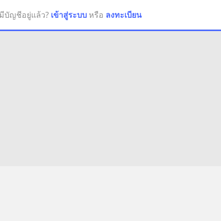
มีบัญชีอยู่แล้ว?
เข้าสู่ระบบ
หรือ
ลงทะเบียน