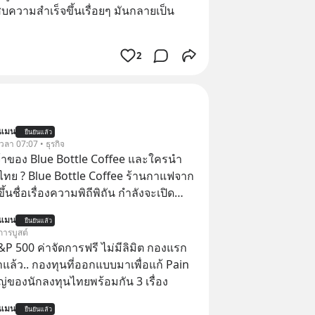
ความสำเร็จขึ้นเรื่อยๆ มันกลายเป็น
2
นแมน
ยืนยันแล้ว
 เวลา 07:07 • ธุรกิจ
จ้าของ Blue Bottle Coffee และใครนำ
ไทย ? Blue Bottle Coffee ร้านกาแฟจาก
ขึ้นชื่อเรื่องความพิถีพิถัน กำลังจะเปิด
นประเทศไทย ที่ Central Park
นแมน
ยืนยันแล้ว
การบูสต์
P 500 ค่าจัดการฟรี ไม่มีลิมิต กองแรก
ล้ว.. กองทุนที่ออกแบบมาเพื่อแก้ Pain
่ของนักลงทุนไทยพร้อมกัน 3 เรื่อง
นแมน
ยืนยันแล้ว