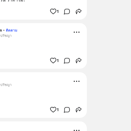
1
n
•
ติดตาม
• ปรัชญา
1
• ปรัชญา
1