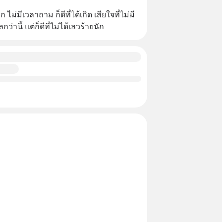
ม่มีเวลาถาม ก็ดีที่ได้เกิด เสียใจที่ไม่มี
่านี้ แต่ก็ดีที่ไม่ได้เลวร้ายนัก