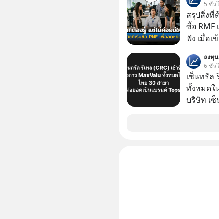
5 ชั่ว
สรุปสิ่งที่
ซื้อ RMF 
ฟัง เมื่อเ
ภาษี หลายคนมักได้รับคำแนะนำให้ลงทุนใน RMF
ลงทุ
เพราะนอก
6 ชั่ว
โอกาสในการ
เซ็นทรัล 
นักที่จะลงลึก
ทั้งหมดใ
ควรดู ตรง
บริษัท เซ
ควรรู้ข้อ
หรือ CRC 
ฟู้ด รีเทล
หุ้นทั้ง