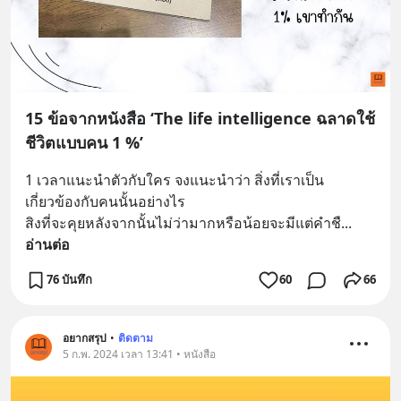
15 ข้อจากหนังสือ ‘The life intelligence ฉลาดใช้
ชีวิตแบบคน 1 %’
1 เวลาแนะนำตัวกับใคร จงแนะนำว่า สิ่งที่เราเป็น
เกี่ยวข้องกับคนนั้นอย่างไร
สิงที่จะคุยหลังจากนั้นไม่ว่ามากหรือน้อยจะมีแต่คำชื
... 
อ่านต่อ
76 บันทึก
60
66
อยากสรุป
•
ติดตาม
5 ก.พ. 2024 เวลา 13:41 • หนังสือ