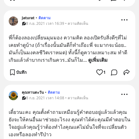
Jaturat
•
ติดตาม
8 ก.ย. 2021 เวลา 16:39 • ความคิดเห็น
พี่ก็ต้องลองเปลี่ยนมุมมอง ความคิด ลองเปิดรับสิ่งดีๆที่ไม่
เคยทำดูบ้าง (ถ้าเรื่องนั้นมันดีก็ทำเถ๊อะพี่ จะมากจะน้อย.. 
มันก็เป็นมงคลชีวิตเราหมด) ทั้งนี้ก็ดูความเหมาะสม ทำดี
เกินแล้วลำบากเราเกินควร..มันก็ไม
... 
ดูเพิ่มเติม
บันทึก
1
คุณทานตะวัน
•
ติดตาม
8 ก.ย. 2021 เวลา 14:08 • ความคิดเห็น
เดี๋ยว​นะคะ​ คุณ​ตั้งคำถามเหมือน​รู้คำตอบอยู่แล้วแล้วคุณ​
ยังจะให้คนอื่นมาช่วยอะไรงง​ คุณ​ทำได้ค่ะคุณมีคำตอบใน
ใจอยู่แล้วคุณรู้ว่าต้องทำไงคุณแค่ไม่มั่นใจที่จะเปลี่ย​นตัว
เองหรือลองทำรึป่าว