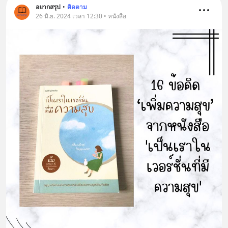
อยากสรุป
•
ติดตาม
26 มิ.ย. 2024 เวลา 12:30 • หนังสือ