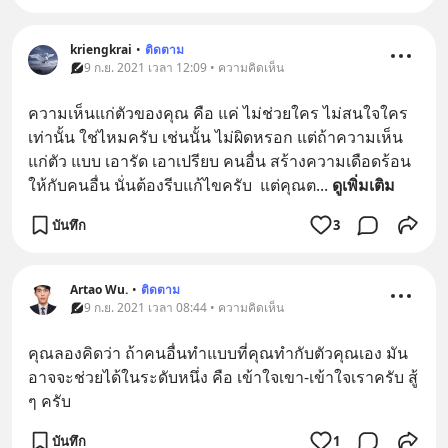
kriengkrai
•
ติดตาม
9 ก.ย. 2021 เวลา 12:09 • ความคิดเห็น
ความเห็นแก่ตัวของคุณ คือ แค่ ไม่ช่วยใคร ไม่สนใจใคร 
เท่านั้น ใช่ไหมครับ เช่นนั้น ไม่ผิดหรอก แต่ถ้าความเห็น
แก่ตัว แบบ เอารัด เอาเปรียบ คนอื่น สร้างความเดือดร้อน
ให้กับคนอื่น นั่นต้องรีบแก้ไขครับ  แต่คุณต
... 
ดูเพิ่มเติม
บันทึก
3
Artao Wu.
•
ติดตาม
9 ก.ย. 2021 เวลา 08:44 • ความคิดเห็น
คุณลองคิดว่า ถ้าคนอื่นทำแบบที่คุณทำกับตัวคุณเอง มัน
อาจจะช่วยได้ในระดับหนึ่ง คือ เข้าใจเขา-เข้าใจเราครับ สู้ 
ๆ ครับ
บันทึก
1