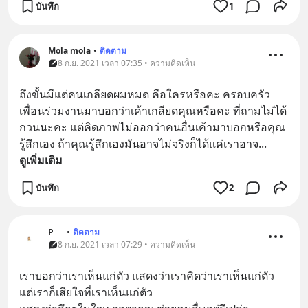
บันทึก
1
Mola mola
•
ติดตาม
8 ก.ย. 2021 เวลา 07:35 • ความคิดเห็น
ถึงขั้นมีแต่คนเกลียดผมหมด คือใครหรือคะ ครอบครัว
เพื่อนร่วมงานมาบอกว่าเค้าเกลียดคุณหรือคะ ที่ถามไม่ได้
กวนนะคะ แต่คิดภาพไม่ออกว่าคนอื่นเค้ามาบอกหรือคุณ
รู้สึกเอง ถ้าคุณรู้สึกเองมันอาจไม่จริงก็ได้แค่เราอาจ
... 
ดูเพิ่มเติม
บันทึก
2
P___
•
ติดตาม
8 ก.ย. 2021 เวลา 07:29 • ความคิดเห็น
เราบอกว่าเราเห็นแก่ตัว แสดงว่าเราคิดว่าเราเห็นแก่ตัว
แต่เราก็เสียใจที่เราเห็นแก่ตัว