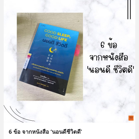
6 ข้อ จากหนังสือ ‘นอนดีชีวิตดี’