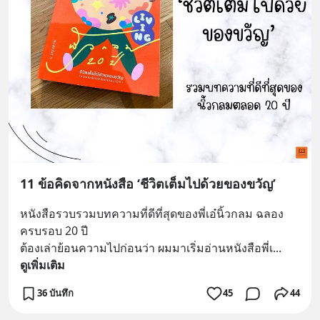
11 ข้อคิดจากหนังสือ ‘ชีวิตเต็มไปด้วยของขวัญ’
หนังสือรวบรวมบทความที่ดีที่สุดของพี่เอ๋นิ้วกลม ฉลอง
ครบรอบ 20 ปี
ต้องเล่าย้อนความไปก่อนว่า ผมมาเริ่มอ่านหนังสือพี่เ
... 
ดูเพิ่มเติม
36 บันทึก
45
44