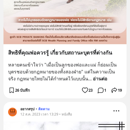
สิทธิที่คุณพ่อควรรู้ เกี่ยวกับสถานะบุตรที่ต่างกัน
หลายคนเข้าใจว่า "เมื่อเป็นลูกของพ่อและแม่ ก็ย่อมเป็น
บุตรชอบด้วยกฎหมายของทั้งสองฝ่าย" แต่ในความเป็น
จริง กฎหมายไทยไม่ได้กำหนดไว้แบบนั้น
... 
อ่านต่อ
26 บันทึก
23
1
19
อยากสรุป
•
ติดตาม
12 ส.ค. 2023 เวลา 13:29 • หนังสือ