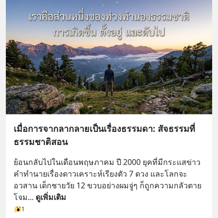
เมื่อการจากลากลายเป็นเรื่องธรรมดา: สัจธรรมที่
ธรรมชาติสอน
ย้อนกลับไปในเดือนพฤษภาคม ปี 2000 ยุคที่มีกระแสข่าว
คำทำนายเรื่องดาวเคราะห์เรียงตัว 7 ดวง และโลกจะ
อวสาน เด็กชายวัย 12 ขวบอย่างผมจู่ๆ ก็ถูกความกลัวตาย
โจม
... 
ดูเพิ่มเติม
1