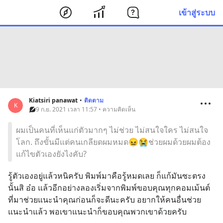
เข้าสู่ระบบ
Kiatsiri panawat
•
ติดตาม
K
9 ก.ย. 2021 เวลา 11:57 • ความคิดเห็น
ผมเป็นคนที่เห็นแก่ตัวมากๆ ไม่ช่วย ไม่สนใจใคร ไม่สนใจ
โลก. ถึงขั้นมีแต่คนเกลียดผมหมด😖😭ช่วยผมด้วยผมต้อง
แก้ไขตัวเองยังไงคับ?
รู้ตัวเองอยู่แล้วหนิครับ พิมพ์มาคือรู้หมดเลย ก็แก้มันซะตรง
นั้นสิ อ๋อ แล้วอีกอย่างลองเริ่มจากพิมพ์ขอบคุณทุกคอมเม้นต์
ที่มาช่วยแนะนำคุณก่อนก็จะดีนะครับ อยากให้คนอื่นช่วย
แนะนำแล้ว พอเขาแนะนำก็ขอบคุณพวกเขาด้วยครับ