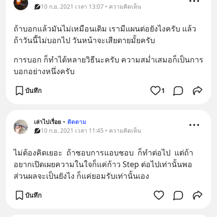
10 ก.ย. 2021 เวลา 13:07 • ความคิดเห็น
ถ้าบอกแล้วมันไม่เหมือนเดิม เรามีแผนต่อยังไงครับ แล้ว
ถ้าวันนี้ไม่บอกไป วันหน้าจะเสียดายมั้ยครับ
การบอก ก็ทำได้หลายวิธีนะครับ ความสม่ำเสมอก็เป็นการ
บอกอย่างหนึ่งครับ
บันทึก
1
เล่าไปเรื่อย
•
ติดตาม
10 ก.ย. 2021 เวลา 11:45 • ความคิดเห็น
ไม่ต้องคิดเยอะ  ถ้าชอบการแอบชอบ  ก็ทำต่อไป  แต่ถ้า
อยากเปิดเผยความในใจก็แค่ก้าว Step ต่อไปเท่านั้นพอ 
ส่วนผลจะเป็นยังไง ก็แค่ยอมรับเท่านั้นเอง
บันทึก