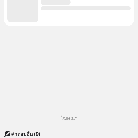
โฆษณา
คำตอบอื่น
(
9
)