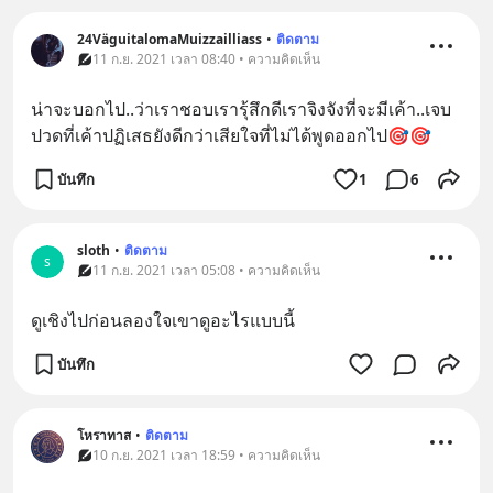
24VäguitalomaMuizzailliass
•
ติดตาม
11 ก.ย. 2021 เวลา 08:40 • ความคิดเห็น
น่าจะบอกไป..ว่าเราชอบเรารุ้สึกดีเราจิงจังที่จะมีเค้า..เจบ
ปวดที่เค้าปฏิเสธยังดีกว่าเสียใจที่ไม่ได้พูดออกไป🎯🎯
บันทึก
1
6
sloth
•
ติดตาม
s
11 ก.ย. 2021 เวลา 05:08 • ความคิดเห็น
ดูเชิงไปก่อนลองใจเขาดูอะไรแบบนี้
บันทึก
โหราทาส
•
ติดตาม
10 ก.ย. 2021 เวลา 18:59 • ความคิดเห็น