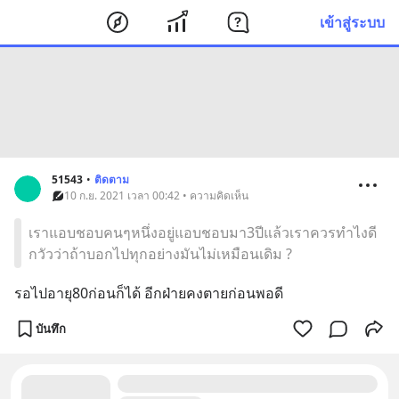
เข้าสู่ระบบ
51543
•
ติดตาม
10 ก.ย. 2021 เวลา 00:42 • ความคิดเห็น
เราแอบชอบคนๆหนึ่งอยู่แอบชอบมา3ปีแล้วเราควรทำไงดี
กวัวว่าถ้าบอกไปทุกอย่างมันไม่เหมือนเดิม ?
รอไปอายุ80ก่อนก็ได้ อีกฝ่ายคงตายก่อนพอดี
บันทึก