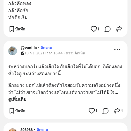
กลัวคือหลง
กล้าคือรัก
ทักคือเริ่ม
บันทึก
1
🎧vanilla
•
ติดตาม
10 ก.ย. 2021 เวลา 16:44 • ความคิดเห็น
ระหว่างบอกไปแล้วเสียใจ กับเสียใจที่ไม่ได้บอก  ก็ต้องลอง
ชั่งใจดู ระหว่างสองอย่างนี้
อีกอย่าง บอกไปแล้วต้องทำใจยอมรับความจริงอย่างหนึ่ง
ว่า ไม่ว่าเขาจะใจกว้างแค่ไหนแต่หากว่าเขาไม่ได้มีใจ
... 
ดูเพิ่มเติม
บันทึก
1
1
808988
•
ติดตาม