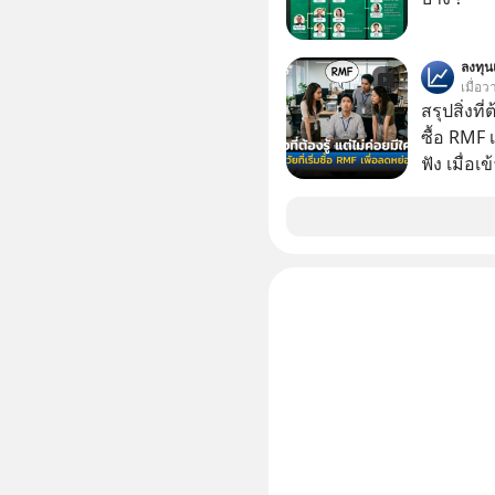
#selfdev
#missio
ลงทุ
เมื่อว
สรุปสิ่งที่
ซื้อ RMF 
ฟัง เมื่อเ
ภาษี หลายคนมักได้รับคำแนะนำให้ลงทุนใน RMF
เพราะนอก
โอกาสในการ
นักที่จะลงลึก
ควรดู ตรง
ควรรู้ข้อ