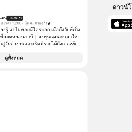
elopment #แอปเท๋dinnertalk
ดาวน์
ntothemoonpodcast
นแมน
ยืนยันแล้ว
าน เวลา 12:00 • หุ้น & เศรษฐกิจ
ต้องรู้ แต่ไม่ค่อยมีใครบอก เมื่อถึงวัยที่เริ่ม
เพื่อลดหย่อนภาษี | ลงทุนแมนจะเล่าให้
ข้าสู่วัยทำงานและเริ่มมีรายได้ถึงเกณฑ์เสีย
จากจะช่วยลดหย่อนภาษีได้แล้ว ยังเป็น
ดูทั้งหมด
สร้างความมั่งคั่งระยะยาว แต่น้อยคน
ว่า ถ้าลงทุนใน RMF ควรรู้ อะไรบ้าง
ไหน ทำอย่างไร ถึงจะดีกับเรา แล้วเรา
มูลอะไรเกี่ยวกับ RMF บ้าง เพื่อให้นำไปใช้
ต่อได้จริง ๆ ลงทุนแมนจะเล่าให้ฟัง