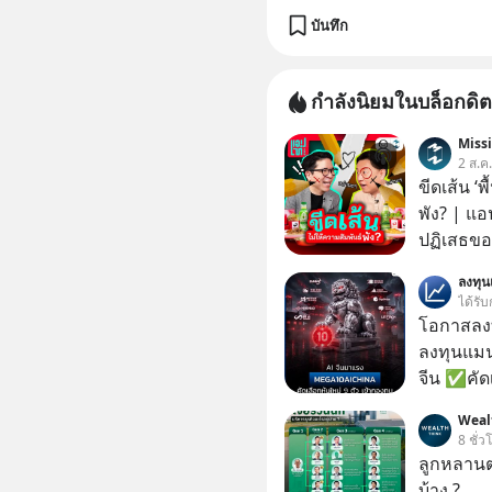
บันทึก
กำลังนิยมในบล็อกดิต
Miss
2 ส.ค
ขีดเส้น ‘พ
พัง? | แอ
ปฏิเสธของ
ตั้งกำแพง
ลงทุ
ไม่เคยปฏิ
ได้รับ
‘สร้างขอบเ
โอกาสลงทุ
รอยร้าวในคว
ลงทุนแมน
แอปเท๋ Di
จีน ✅คัดเ
รวิศ หาญอ
เจ้าของผู
Weal
สวัสดิ์ จ
ความจำ โ
8 ชั่ว
รักษาใจข
ภาษี Cap
ลูกหลานตร
รอบข้างไปพร้
ประเทศไ
บ้าง ?