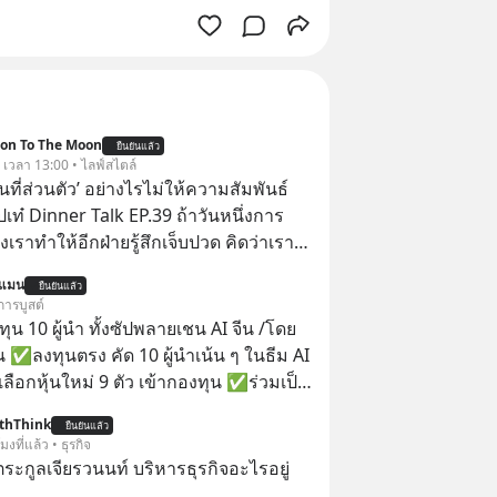
ion To The Moon
ยืนยันแล้ว
. เวลา 13:00 • ไลฟ์สไตล์
ื้นที่ส่วนตัว’ อย่างไรไม่ให้ความสัมพันธ์
ปเท๋ Dinner Talk EP.39 ถ้าวันหนึ่งการ
เราทำให้อีกฝ่ายรู้สึกเจ็บปวด คิดว่าเรา
ใส่และมองว่าเราเห็นแก่ตัวทั้งที่เราเองก็
นแมน
ยืนยันแล้ว
เสธใครอย่างนี้มาก่อน แต่พอตั้งใจจะ
การบูสต์
ขต’ เพื่อตัวเองดูสักครั้ง กลับทำให้เกิด
น 10 ผู้นำ ทั้งซัปพลายเชน AI จีน /โดย
ามสัมพันธ์เสียอย่างนั้น โดยรายการ
 ✅ลงทุนตรง คัด 10 ผู้นำเน้น ๆ ในธีม AI
nner Talk ในวันนี้โฮสต์ทั้ง 2 ท่าน แทป-
ลือกหุ้นใหม่ 9 ตัว เข้ากองทุน ✅ร่วมเป็น
ุตสาหะ และ เอ๋ นิ้วกลม-สราวุธ เฮ้ง
้นำ AI จีน ตั้งแต่โรงงานผลิตชิป หน่วย
thThink
ะพาทุกคนไปสำรวจวิธีสร้างขอบเขตเพื่อ
ยืนยันแล้ว
มเดล AI ยันหุ่นยนต์ ✅ได้การรับยกเว้น
โมงที่แล้ว • ธุรกิจ
องตัวเองและรักษาความสัมพันธ์ของคน
ital Gain ตามกฎหมายภาษีของ
ะกูลเจียรวนนท์ บริหารธุรกิจอะไรอยู่
อมกัน #boundary
ทย