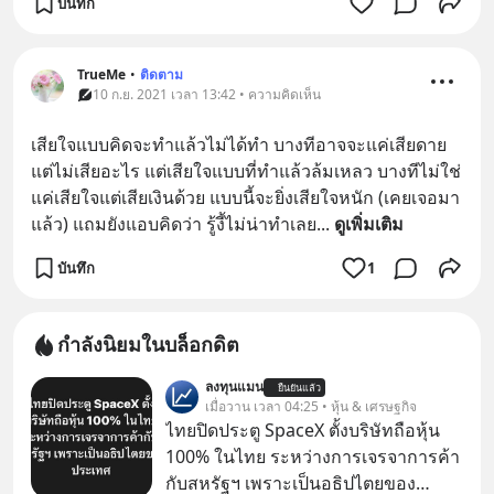
บันทึก
TrueMe
•
ติดตาม
10 ก.ย. 2021 เวลา 13:42 • ความคิดเห็น
เสียใจแบบคิดจะทำแล้วไม่ได้ทำ บางทีอาจจะแค่เสียดาย
แต่ไม่เสียอะไร แต่เสียใจแบบที่ทำแล้วล้มเหลว บางทีไม่ใช่
แค่เสียใจแต่เสียเงินด้วย แบบนี้จะยิ่งเสียใจหนัก (เคยเจอมา
แล้ว) แถมยังแอบคิดว่า รู้งี้ไม่น่าทำเลย
... 
ดูเพิ่มเติม
บันทึก
1
กำลังนิยมในบล็อกดิต
ลงทุนแมน
ยืนยันแล้ว
เมื่อวาน เวลา 04:25 • หุ้น & เศรษฐกิจ
ไทยปิดประตู SpaceX ตั้งบริษัทถือหุ้น
100% ในไทย ระหว่างการเจรจาการค้า
กับสหรัฐฯ เพราะเป็นอธิปไตยของ