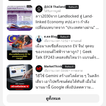
ประเทศ Bloomberg รายงาน ไทย
SCB Thailand
ยืนยันแล้ว
ประกาศจุดยืนชัดเจนว่า จะไม่อนุญาต
ได้รับการบูสต์
ให้บริษัทสหรัฐฯ ตั้งบริษัทโทรคมนาคม
ลาว2030จาก Landlocked สู่ Land-
ดาวเทียมที่ถือหุ้น 100% โดยชาวต่าง
linked Economy สปป.ลาว กำลัง
ชาติ ในระหว่างการเจรจาการค้ากับ
เปลี่ยนบทบาทจาก “ประเทศทางผ่าน” สู่
รัฐบาลสหรัฐ โดยให้เหตุผลว่าเป็น
“ศูนย์กลางเศรษฐกิจและโลจิสติกส์”
ด.ดล Blog
ประเด็นด้านอธิปไตยของประเทศ
ยืนยันแล้ว
ของอนุภูมิภาคลุ่มแม่น้ำโขง
เมื่อวาน เวลา 12:52 • ยานยนต์
เมื่อมาเลเซียสั่งแบนรถ EV จีน! จุดจบ
ของรถยนต์ไฟฟ้าราคาถูก? | Geek
Talk EP243 เคยสงสัยไหมว่า แบรนด์รถ
EV จากจีนที่กำลังบุกตีตลาดทั่วโลกจน
MarketThink
ยืนยันแล้ว
ราบคาบ จะถูกสกัดดาวรุ่งจนต้องเบรก
เมื่อวาน เวลา 03:00 • การตลาด
หัวทิ่มได้อย่างไร? นี่คือเรื่องจริงที่เพิ่ง
วิธีใช้ Gemini สร้างสไลด์สวย ๆ ในคลิก
เกิดขึ้นในมาเลเซีย เมื่อรัฐบาลประกาศ
เดียว เอาไปพรีเซนต์ต่อได้ทันที เมื่อไม่
งัด “กฎเหล็ก” สั่งบล็อกการนำเข้ารถ EV
นานมานี้ Google เพิ่งอัปเดตความ
ราคาถูกจากจีนแบบสายฟ้าแลบ ตั้ง
สามารถใหม่ให้กับ Google Slides ให้
กำแพงราคานำเข้าขั้นต่ำสูงถึง 1.7 ล้าน
สามารถใช้ Gemini ช่วยสร้างสไลด์นำ
ดูทั้งหมด
บาท! งานนี้ทำเอาค่ายยักษ์ใหญ่อย่าง
เสนอแบบสวย ๆ ได้ในคลิกเดียว ไม่ต้อง