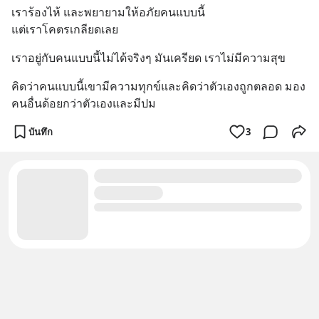
เราร้องไห้ และพยายามให้อภัยคนแบบนี้
แต่เราโคตรเกลียดเลย
เราอยู่กับคนแบบนี้ไม่ได้จริงๆ มันเครียด เราไม่มีความสุข
คิดว่าคนแบบนี้เขามีความทุกข์และคิดว่าตัวเองถูกตลอด มอง
คนอื่นด้อยกว่าตัวเองและมีปม
บันทึก
3