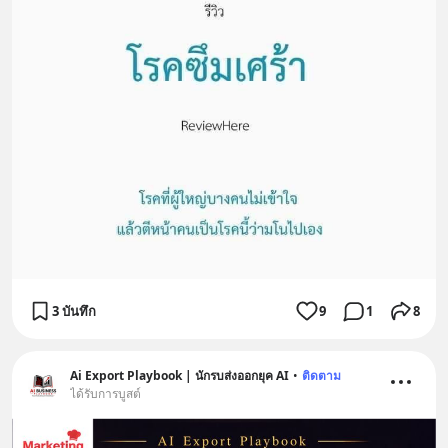
3 บันทึก
9
1
8
Ai Export Playbook | นักรบส่งออกยุค AI
•
ติดตาม
ได้รับการบูสต์