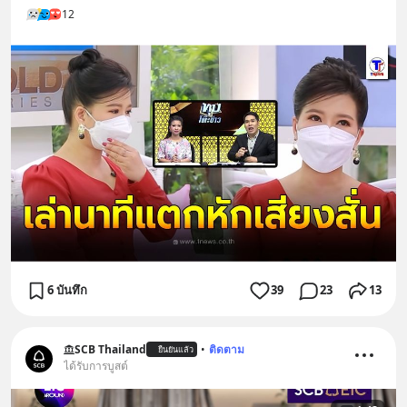
12
6 บันทึก
39
23
13
SCB Thailand
•
ติดตาม
ยืนยันแล้ว
ได้รับการบูสต์