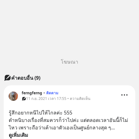
โฆษณา
คำตอบอื่น
(
9
)
ferngferng
•
ติดตาม
11 ก.ย. 2021 เวลา 17:55 • ความคิดเห็น
รู้สึกอยากหนีไปให้ไกลค่ะ 555 
ตำหนิบางเรื่องที่สมควรก็ว่าไปค่ะ แต่ตลอดเวลาอันนี้ก็ไม่
ไหว เพราะถือว่าเค้าเอาตัวเองเป็นศูนย์กลางสุด ๆ
... 
ดูเพิ่มเติม