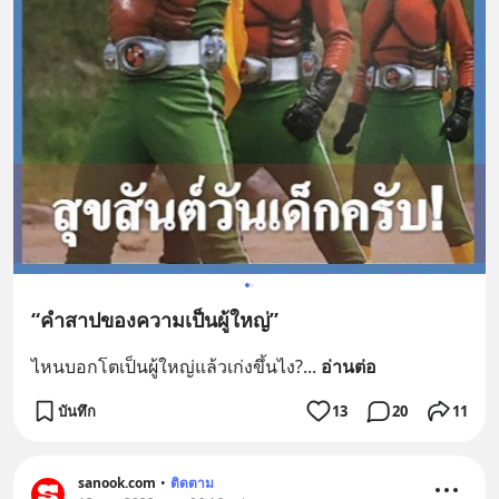
“คำสาปของความเป็นผู้ใหญ่”
ไหนบอกโตเป็นผู้ใหญ่แล้วเก่งขึ้นไง?
... 
อ่านต่อ
บันทึก
13
20
11
sanook.com
•
ติดตาม