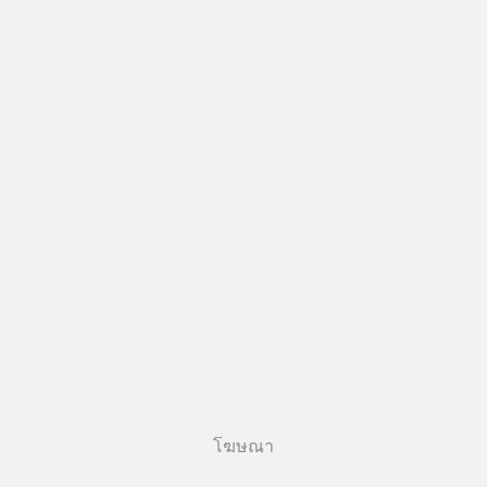
โฆษณา