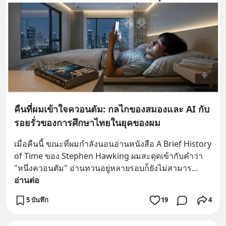
คืนที่ผมเข้าใจควอนตัม: กลไกของสมองและ AI กับ
รอยรั่วของการศึกษาไทยในยุคของผม
เมื่อคืนนี้ ขณะที่ผมกำลังนอนอ่านหนังสือ A Brief History 
of Time ของ Stephen Hawking ผมสะดุดเข้ากับคำว่า 
"หนึ่งควอนตัม" อ่านทวนอยู่หลายรอบก็ยังไม่สามาร
... 
อ่านต่อ
5 บันทึก
19
4