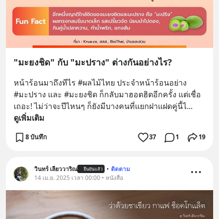
"มะยงชิด" กับ "มะปราง" ต่างกันอย่างไร?
หน้าร้อนมาถึงทีไร #ผลไม้ไทย ประจำหน้าร้อนอย่าง 
#มะปราง และ #มะยงชิด ก็กลับมาฮอตฮิตอีกครั้ง แต่เชื่อ
เถอะ! ไม่ว่าจะปีไหนๆ ก็ยังมีบางคนที่แยกฝาแฝดคู่นี้ไ
... 
ดูเพิ่มเติม
8 บันทึก
37
1
19
วินทร์ เลียววาริณ
•
ติดตาม
ยืนยันแล้ว
14 เม.ย. 2025 เวลา 00:00 • หนังสือ