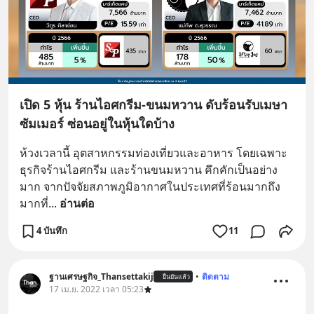
เปิด 5 หุ้น ร้านไอศกรีม-ขนมหวาน ดับร้อนรับเมษา
ซัมเมอร์ ซ่อนอยู่ในหุ้นใดบ้าง
ห้วงเวลานี้ อุตสาหกรรมท่องเที่ยวและอาหาร โดยเฉพาะ
ธุรกิจร้านไอศกรีม และร้านขนมหวาน คึกคักเป็นอย่าง
มาก จากปัจจัยสภาพภูมิอากาศในประเทศที่ร้อนมากถึง
มากที่
... 
อ่านต่อ
4 บันทึก
11
ฐานเศรษฐกิจ_Thansettakij
•
ติดตาม
ยืนยันแล้ว
17 เม.ย. 2022 เวลา 05:23