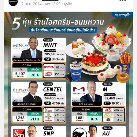
7 เม.ย. 2024 เวลา 12:00 • ธุรกิจ