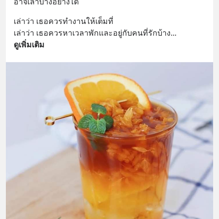
อาจเล่าบางอย่างได้
เล่าว่า เธอควรทำงานให้เต็มที่
เล่าว่า เธอควรหาเวลาพักและอยู่กับคนที่รักบ้าง
... 
ดูเพิ่มเติม