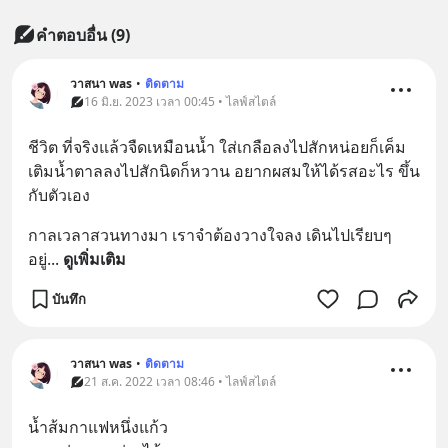
คำตอบอื่น
(
9
)
วาสนา was
•
ติดตาม
16 มิ.ย. 2023 เวลา 00:45 • ไลฟ์สไตล์
ชีวิต ที่จริงแล้วจืดเหมือนน้ำ ใส่เกลือลงไปสักหน่อยก็เค็ม 
เติมน้ำตาลลงไปสักนิดก็หวาน อยากผสมให้ได้รสอะไร ขึ้น
กับตัวเอง
กาลเวลาสวนทางมา เราจำต้องวางใจลง เดินไปเรียบๆ 
อยู่
... 
ดูเพิ่มเติม
บันทึก
วาสนา was
•
ติดตาม
21 ส.ค. 2022 เวลา 08:46 • ไลฟ์สไตล์
น้ำส้มกาแฟหนึ่งแก้ว