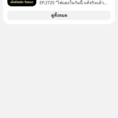
EP.2725 “ไฟแดงในวันนี้ แท้จริงแล้ว
อาจเป็นสัญญาณไฟเขียวที่ยังไม่ถึงเวลา
เปลี่ยนสี” McConaughey ดาราดาวรุ่ง
ดูทั้งหมด
ในยุคหนึ่ง เคยปฏิเสธเงินค่าตัวหนังรอม
คอมที่สูงถึง 14.5 ล้านดอลลาร์ (หรือ
ราว 500 ล้านบาท) เพียงเพราะเขาไม่
อยากขังตัวเองไว้ในกล่องเดิมๆ ผลที่
ตามมาคือ โทรศัพท์ของเขากลายเป็น
ความเงียบสนิทนานถึง 14 เดือนเต็ม แต่
ความเงียบและ "ไฟแดง" ในวันนั้นกลับ
กลายเป็นการถอยหลังเพื่อตั้งหลัก จนส่ง
ให้เขาก้าวขึ้นไปยืนถือรางวัลออสการ์
ในบทบาทที่เปลี่ยนชีวิตเขาไปตลอดกาล
ใน MM EP. นี้ เราจะมาร่วมถอดรหัส
และปรับวิธีคิดกันว่า Greenlight (ไฟ
เขียว) จะสร้างมันขึ้นมาล่วงหน้าด้วย
วินัยและความพร้อมได้อย่างไร?
Yellowlight (ไฟเหลือง) จะรับมือกับ
สัญญาณเตือน และชะลอตัวอย่างมีสติ