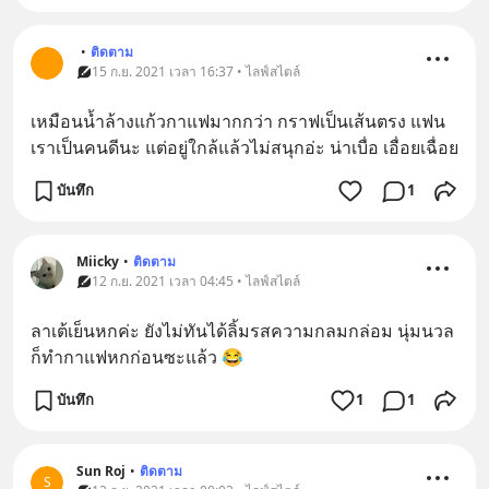
•
ติดตาม
15 ก.ย. 2021 เวลา 16:37 • ไลฟ์สไตล์
เหมือนน้ำล้างแก้วกาแฟมากกว่า กราฟเป็นเส้นตรง แฟน
เราเป็นคนดีนะ แต่อยู่ใกล้แล้วไม่สนุกอ่ะ น่าเบื่อ เอื่อยเฉื่อย
บันทึก
1
Miicky
•
ติดตาม
12 ก.ย. 2021 เวลา 04:45 • ไลฟ์สไตล์
ลาเต้เย็นหกค่ะ ยังไม่ทันได้ลิ้มรสความกลมกล่อม นุ่มนวล 
ก็ทำกาแฟหกก่อนซะแล้ว 😂
บันทึก
1
1
Sun Roj
•
ติดตาม
S