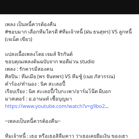
เพลง เป็นหนี้ควรต้องคืน
#ชอบมาก เลือกทีมใครดี #ทีมเจ้าหนี้ (ฝน ธนสุทร) VS ลูกหนี้ 
(เจเน็ต เขียว)
แปลงเนื้อเพลงโดย เจมส์ จิรกันต์
ขอบคุณเพลงต้นฉบับจาก พอดีม่วน studio
เพลง : รักควรมีสองคน
ศิลปิน : ทีมเมีย (พร จันทพร) VS ทีมชู้ (เนย ภัสวรรณ)
คำร้อง/ทำนอง : นิค สะเลอปี้
เรียบเรียง : นิค สะเลอปี้/ใบกะเพา/อาร์มโน๊ต ผีบอก
มาสเตอร์ : อ.อานนท์ เชื้อบุญมา
https://www.youtube.com/watch?v=g9bo2
...
~เพลงเป็นหนี้ควรต้องคืน~
ทีมเจ้าหนี้ : เธอ หรือเธอสิลืมคาว ว่าเธอเคยยืมเงิน ของเฮา 