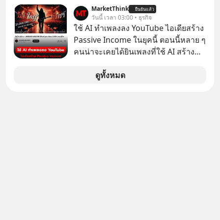
หูฟัง AKG ถึงกลายเป็นแค่ของแถมใน
MarketThink
ยืนยันแล้ว
กล่องมือถือ? หรือลำโพง JBL ถึงวางขาย
วันนี้ เวลา 03:00 • ธุรกิจ
เกลื่อนตามห้างทั่วไป? ทั้งที่จริง ๆ แล้ว
ใช้ AI ทำเพลงลง YouTube ไอเดียสร้าง
ชื่อเหล่านี้คือ “ตำนาน” ระดับเทพที่นัก
Passive Income ในยุคนี้ ตอนนี้หลาย ๆ
เล่นเครื่องเสียงยุคก่อนยอมจ่ายเงินหลัก
คนน่าจะเคยได้ยินเพลงที่ใช้ AI สร้าง
แสนเพื่อครอบครอง แต่เบื้องหลังความ
ผ่านหูกันมาบ้าง เช่น เพลง “ไม่มีใคร
แมสนี้ มีโศกนาฏกรรมของโลกธุรกิจ
รู้ตัวเรา” จากช่องชื่อว่า UNHEARD
ดูทั้งหมด
ซ่อนอยู่ อาณาจักรเครื่องเสียงที่ยิ่งใหญ่
MUSIC ที่ตอนนี้มียอดรับชมกว่า 26
ที่สุดบนโลก ถูกกว้านซื้อไปด้วยมูลค่า 8
ล้านครั้งแล้ว
พันล้านดอลลาร์โดย Samsung และสิ่ง
ที่เจ็บปวดที่สุดคือ ยักษ์ใหญ่จาก
เกาหลีใต้ไม่ได้ซื้อเพราะหลงใหลใน
เสียงเพลง แต่ซื้อเพื่อเป็นทางลัดเอา
เทคโนโลยีไปใส่ในหน้าปัดรถยนต์
อัจฉริยะ จากจุดสูงสุดของศิลปะแห่ง
เสียงดนตรี ทำไมถึงจบลงด้วยการเป็น
แค่บรรทัดหนึ่งในบัญชีทรัพย์สินของ
บริษัทอื่น เลือกฟังกันได้เลยนะครับ อย่า
ลืมกด Follow ติดตาม PodCast ช่อง