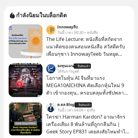
กำลังนิยมในบล็อกดิต
Innowayถีบ
วันนี้ เวลา 00:30 • หนังสือ
The Life Lecture: หนังสือที่สกัดจาก
แนวคิดของคนสอนหนังสือ สวัสดีครับ
เพื่อนๆชาว InnowayTeeb วันหยุด
สบายๆ วันนี้แอดเพิ่งจะอ่านหนังสือที่น่า
ลงทุนแมน
ยืนยันแล้ว
สนใจจบแล้วเกิดคำถามว่า
ได้รับการบูสต์
โอกาสในหุ้น AI จีนที่มาแรง
MEGA10AICHINA คัดเลือกหุ้นใหม่ 9
ตัว เข้ากองทุน.. ครอบคลุมทั้งซัปพลาย
เชน AI จีน พิเศษ ช่วง 3 - 19 ส.ค. 69 มี
ด.ดล Blog
ยืนยันแล้ว
โปรโมชัน ลด 50% ค่าธรรมเนียมซื้อ |
วันนี้ เวลา 04:09 • ธุรกิจ
ยอด 2 ล้านบาทขึ้นไป ฟรีค่าธรรมเนียม
ใครฆ่า Harman Kardon? อาณาจักร
ซื้อ
เครื่องเสียง 8 พันล้านที่ถูกกลืนกิน |
Geek Story EP831 เคยสงสัยไหมทำไม