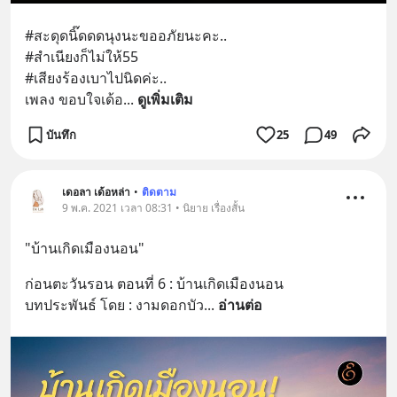
#สะดุดนิ๊ดดดนุงนะขออภัยนะคะ..
#สำเนียงก็ไม่ให้55
#เสียงร้องเบาไปนิดค่ะ..
เพลง ขอบใจเด้อ
... 
ดูเพิ่มเติม
บันทึก
25
49
เดอลา เด้อหล่า
•
ติดตาม
9 พ.ค. 2021 เวลา 08:31 • นิยาย เรื่องสั้น
"บ้านเกิดเมืองนอน"
ก่อนตะวันรอน ตอนที่ 6 : บ้านเกิดเมืองนอน
บทประพันธ์ โดย : งามดอกบัว
... 
อ่านต่อ