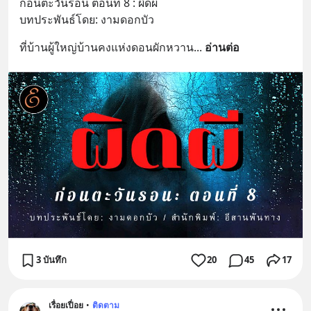
ก่อนตะวันรอน ตอนที่ 8 : ผิดผี
บทประพันธ์โดย: งามดอกบัว
ที่บ้านผู้ใหญ่บ้านคงแห่งดอนผักหวาน
... 
อ่านต่อ
3 บันทึก
20
45
17
เรื่อยเปื่อย
•
ติดตาม