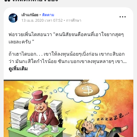
english.in.th/event/inspire-english-
x-ด-ดล-blog-mrtharadhol-แคมเปญ
เถ้าแก่น้อย
•
ติดตาม
พิเศษ/ ติดต่อสอบถามคอร์สเรียนเพิ่ม
13 เม.ย. 2020 เวลา 07:52 • การศึกษา
เติม Line : https://lin.ee/uaQvU5C
พ่อรวยเพิ่นไดสอนวา "คนนิสัยจนคือคนที่เอาใจยากสุดๆ
#เรียนรู้ผ่านการใช้จริง #มากกว่าการ
เลยละครับ "
เรียนภาษา #InspireEnglish
ถ้าเฮาไดบอก. . . เขาให้ลงทุนน้อยๆเบิ่งก่อน เขากะสิบอก
ว่า มันกะสิใดกำไรน้อย ซันกะบอกเขาลงทุนหลายๆ เขา
... 
ดูเพิ่มเติม