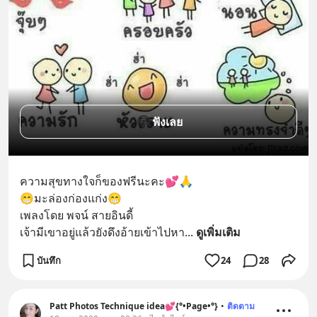
ฟังเลย
ความสุขทางใจก็ของฟรีนะคะ💕🙏 
😁มะล่องก่องแก่ง😁
เพลงโดย พจน์ สายอินดี้
เจ้ามีเขาอยู่แล้วยังดึงอ้ายเข้าไปหา
... 
ดูเพิ่มเติม
บันทึก
24
28
Patt Photos Technique idea💕{°•Page•°}
•
ติดตาม