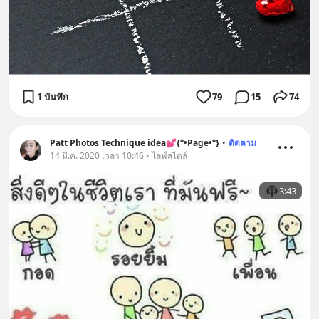
1 บันทึก
79
15
74
Patt Photos Technique idea💕{°•Page•°}
•
ติดตาม
14 มี.ค. 2020 เวลา 10:46 • ไลฟ์สไตล์
3:43