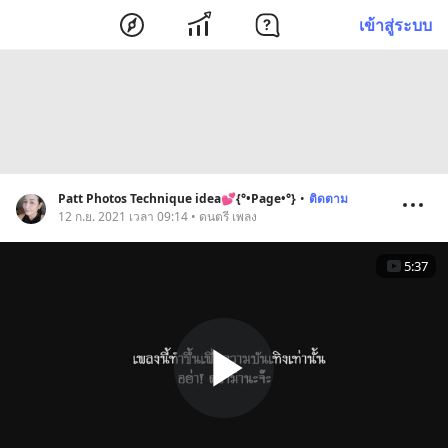
เข้าสู่ระบบ
Patt Photos Technique idea💕{°•Page•°}
•
ติดตาม
12 ก.ย. 2021 เวลา 09:14 • ดนตรี เพลง
5:37