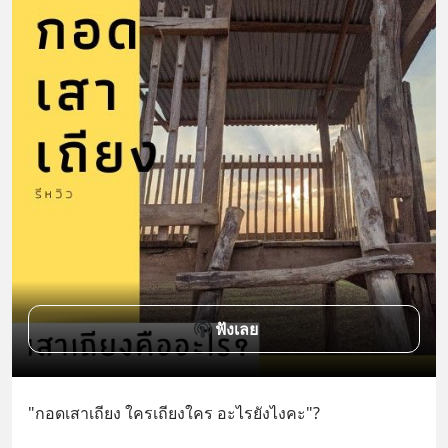
ฟังเลย
"กอดเสาเถียง ใครเถียงใคร อะไรยังไงคะ"? 