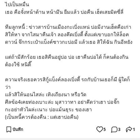
ไปเป็นหมื่น 
เธอ คือจั๋งหน้าด้าน หน้ามึน ยืมแล้ว บ่อคืน เฮ็ดเสยมิดซี่ลี่ 
ทีมลูกหนี้ : ข่าวสารบ้านเมืองกะเบิ่งแหน่ บ่อมีงานเฮ็ดคือเก่า 
สิให้หา จากไสมาคืนเจ้า ลองคึดเบิ่งตี้ ตั้งแต่เขาบอกให้ล็อค
ดาวน์ จ๊กกระเป๋าแบ็งค์ซาวกะบ่อมี แล้วเธอ สิให้ฉัน กินอีหยัง 
แต่ถ้ามีสักร้อย เธอสิคืนอยู่บ่อ บ่อ เฮาคืนบ่อได้ ก็คนต้องกิน
ต้องใซ้ หนิตี๊ 
ความจริงเธอควรสิกู้แบ็งค์ลองเบิ่งตี้ รถกับบ้านเธอก็มี ผู้ใดก็
ว่า 
แล้วสิให้นอนไสล่ะ เทิงเถียงนา หรือวัด 
ศีลข้อ4เคยท่องเบาะล่ะ มุสาวาทา อย่าคึดว่าเฮา บ่อจั๊ก 
กะอย่าหัวไผล่ะเนาะ บ่อแม้นธุระ ของเฮา 
(เป็นหนี้ควรต้องคืน : แต่เฮาบ่อคืน)
บันทึก
5
3
1