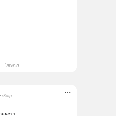
โฆษณา
 • ปรัชญา
ักคนชรา 