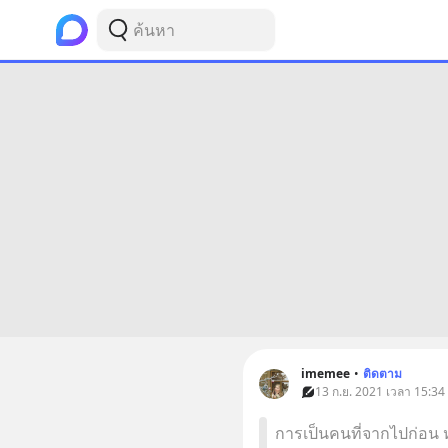
imemee
•
ติดตาม
13 ก.ย. 2021 เวลา 15:34
การเป็นคนที่จากไปก่อน ห