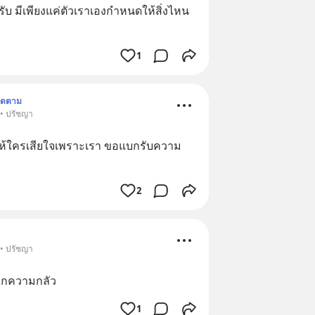
ครับ มีเพียงแค่ตัวเราเองกำหนดให้สิ่งไหน
1
ิดตาม
 • ปรัชญา
ให้ใครเสียใจเพราะเรา ขอแบกรับความ
2
 • ปรัชญา
จากความกลัว
1