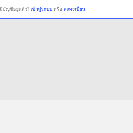
มีบัญชีอยู่แล้ว?
เข้าสู่ระบบ
หรือ
ลงทะเบียน