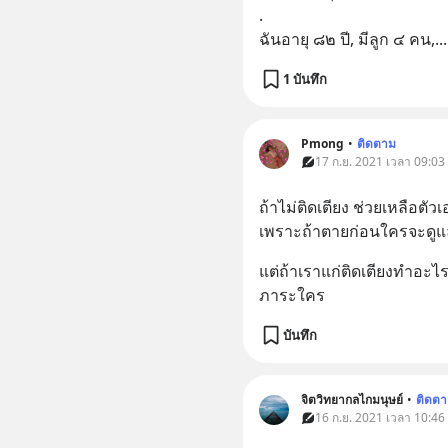
.
ฉันอายุ ๘๒ ปี, มีลูก ๔ คน,
...
1 บันทึก
Pmong
•
ติดตาม
17 ก.ย. 2021 เวลา 09:03
ถ้าไม่ติดเตียง ช่วยเหลือตัวเ
เพราะถ้าตายก่อนใครจะดูแลค
แต่ถ้าเราแก่ติดเตียงทำอะไ
ภาระใคร
บันทึก
จิตวิทยากลไกมนุษย์
•
ติดต
16 ก.ย. 2021 เวลา 10:46