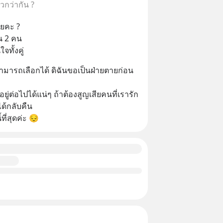
กว่ากัน ?
ยคะ ?
น 2 คน 
จทั้งคู่
ามารถเลือกได้ ดิฉันขอเป็นฝ่ายตายก่อน
อยู่ต่อไปได้แน่ๆ ถ้าต้องสูญเสียคนที่เรารัก
ด้กลับคืน 
้ที่สุดค่ะ 😔