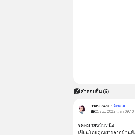
คำตอบอื่น
(
6
)
วาสนา was
•
ติดตาม
25 ก.ย. 2022 เวลา 09:13
จดหมายฉบับหนึ่ง
เขียนโดยคุณยายจากบ้านพ