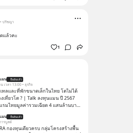
 • ปรัชญา
สุดแล้วคะ
1
นแมน
ยืนยันแล้ว
าน เวลา 13:00 • ธุรกิจ
ทลและที่พักขนาดเล็กในไทย โตไม่ได้
งเที่ยวโต ? | Talk ลงทุนแมน ปี 2567
รมไทยมูลค่ารวมเฉียด 4 แสนล้านบาท
ไม่ว่า รายได้กว่า 85% กระจุกอยู่กับผู้
นแมน
ยืนยันแล้ว
รรายใหญ่ และมีอัตราการเติบโตได้ถึง
การบูสต์
RA กองทุนเดียวครบ กลุ่มโครงสร้างพื้น