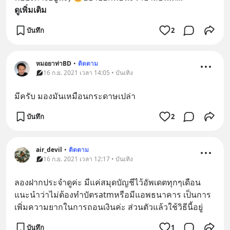
ดูเพิ่มเติม
บันทึก
2
หมอยาท่าBD
•
ติดตาม
16 ก.ย. 2021 เวลา 14:05 • บันเทิง
มีครับ มองมันเหมือนกระดาษเปล่า
บันทึก
2
air_devil
•
ติดตาม
16 ก.ย. 2021 เวลา 12:17 • บันเทิง
ลองฝากประจำดูค่ะ มีแค่สมุดบัญชีไว้อัพเดตทุกๆเดือน 
แนะนำว่าไม่ต้องทำบัตรatmหรือมีแอพธนาคาร เป็นการ
เพิ่มความยากในการถอนเงินค่ะ ส่วนตัวแล้วใช้วิธีนี้อยู่
บันทึก
1