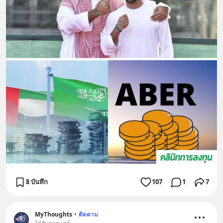
8 บันทึก
107
1
7
MyThoughts
•
ติดตาม