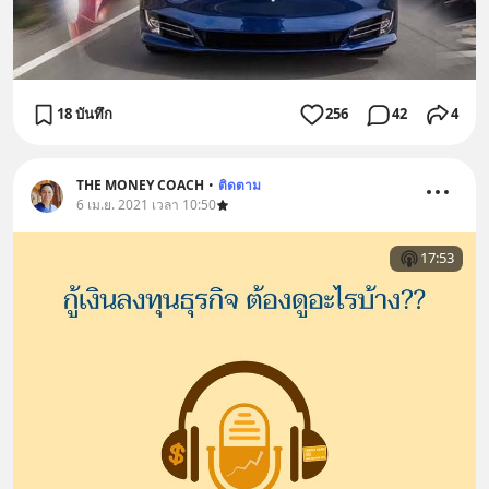
18 บันทึก
256
42
4
THE MONEY COACH
•
ติดตาม
6 เม.ย. 2021 เวลา 10:50
17:53