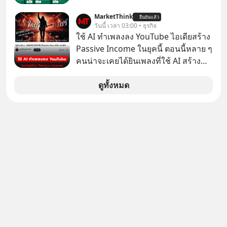
เขากลายเป็นกระดูกสันหลังของ
อุตสาหกรรม EV โลกไปแล้ว… พวกเขา
MarketThink
ยืนยันแล้ว
วันนี้ เวลา 03:00 • ธุรกิจ
ทำได้อย่างไร เลือกฟังกันได้เลยนะครับ
ใช้ AI ทำเพลงลง YouTube ไอเดียสร้าง
อย่าลืมกด Follow ติดตาม PodCast
Passive Income ในยุคนี้ ตอนนี้หลาย ๆ
ช่อง Geek Forever’s Podcast ของผม
คนน่าจะเคยได้ยินเพลงที่ใช้ AI สร้าง
กันด้วยนะครับ 🎧 ฟังผ่าน Spotify :
ผ่านหูกันมาบ้าง เช่น เพลง “ไม่มีใคร
https://tinyurl.com/mr39sd7c 🎧 ฟัง
รู้ตัวเรา” จากช่องชื่อว่า UNHEARD
ดูทั้งหมด
ผ่าน Apple Podcast :
MUSIC ที่ตอนนี้มียอดรับชมกว่า 26
https://tinyurl.com/rnca48jp 🎧 ฟัง
ล้านครั้งแล้ว
ผ่าน Podbean :
https://tinyurl.com/mryu7dv7 🎧
ฟังผ่าน Youtube :
https://youtu.be/IF27yAxJVDE The
original article appeared here
https://www.tharadhol.com/geek-
story-ep830-the-rebirth-of-
panasonic/ ติดตามสาระดี ๆ อัพเดททุก
วันผ่าน Line OA ด.ดล Blog คลิกเลย -->
https://lin.ee/aMEkyNA