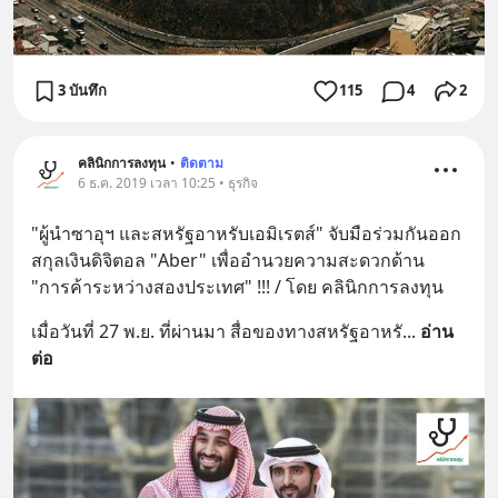
3 บันทึก
115
4
2
คลินิกการลงทุน
•
ติดตาม
6 ธ.ค. 2019 เวลา 10:25 • ธุรกิจ
"ผู้นำซาอุฯ และสหรัฐอาหรับเอมิเรตส์" จับมือร่วมกันออก
สกุลเงินดิจิตอล "Aber" เพื่ออำนวยความสะดวกด้าน 
"การค้าระหว่างสองประเทศ" !!! / โดย คลินิกการลงทุน
เมื่อวันที่ 27 พ.ย. ที่ผ่านมา สื่อของทางสหรัฐอาหรั
... 
อ่าน
ต่อ