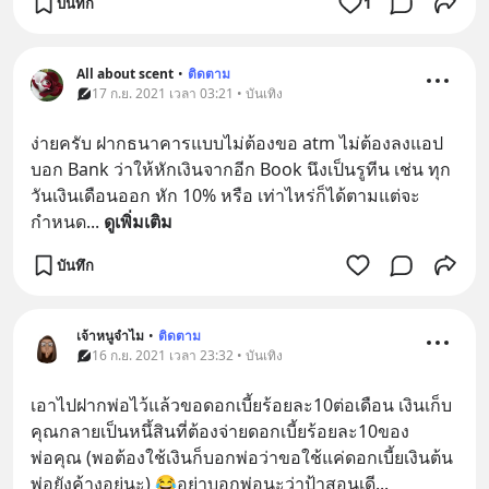
บันทึก
1
All about scent
•
ติดตาม
17 ก.ย. 2021 เวลา 03:21 • บันเทิง
ง่ายครับ ฝากธนาคารแบบไม่ต้องขอ atm ไม่ต้องลงแอป 
บอก Bank ว่าให้หักเงินจากอีก Book นึงเป็นรูทีน เช่น ทุก
วันเงินเดือนออก หัก 10% หรือ เท่าไหร่ก็ได้ตามแต่จะ
กำหนด
... 
ดูเพิ่มเติม
บันทึก
เจ้าหนูจำไม
•
ติดตาม
16 ก.ย. 2021 เวลา 23:32 • บันเทิง
เอาไปฝากพ่อไว้แล้วขอดอกเบี้ยร้อยละ10ต่อเดือน เงินเก็บ
คุณกลายเป็นหนึ้สินที่ต้องจ่ายดอกเบี้ยร้อยละ10ของ
พ่อคุณ (พอต้องใช้เงินก็บอกพ่อว่าขอใช้แค่ดอกเบี้ยเงินต้น
พ่อยังค้างอยู่นะ) 😂อย่าบอกพ่อนะว่าป้าสอนเดี
... 