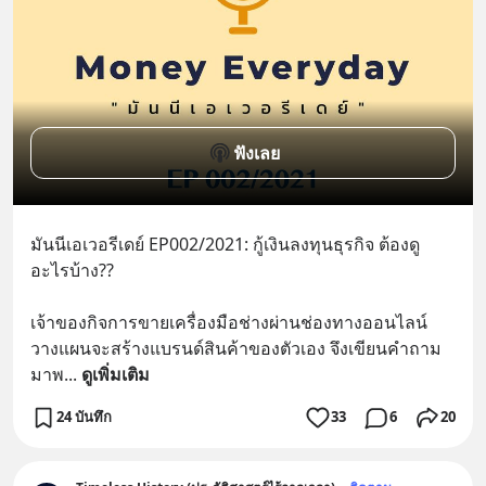
ฟังเลย
มันนีเอเวอรีเดย์​ EP002/2021: กู้เงินลงทุนธุรกิจ ต้องดู
อะไรบ้าง??
เจ้าของกิจการขายเครื่องมือช่างผ่านช่องทางออนไลน์ 
วางแผนจะสร้างแบรนด์สินค้าของตัวเอง จึงเขียนคำถาม
มาพ
... 
ดูเพิ่มเติม
24 บันทึก
33
6
20