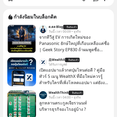
กำลังนิยมในบล็อกดิต
ด.ดล Blog
ยืนยันแล้ว
วันนี้ เวลา 00:09 • ธุรกิจ
จากทีวีสู่ EV การเกิดใหม่ของ
Panasonic ยักษ์ใหญ่ที่เกือบเหลือแค่ชื่อ
| Geek Story EP830 ถ้าผมพูดชื่อ
Panasoni คุณนึกถึงอะไร? ทีวี, ตู้เย็น,
WealthX
ยืนยันแล้ว
ถ่านไฟฉาย? ถ้าคุณยังคิดแบบนั้น แสดง
ได้รับการบูสต์
ว่าคุณกำลังพลาดเรื่องราวการ
เปิดแอปมาแล้วกดปุ่มไหนต่อดี ? คู่มือ
‘Rebranding’ ที่ดุเดือดที่สุดใน
ทัวร์ 5 เมนู WealthX ที่มือใหม่ควรรู้
ประวัติศาสตร์ญี่ปุ่น! รู้หรือไม่ว่า ในวันที่
สำหรับใครที่เพิ่งโหลดแอปมา แต่ยังงง
พวกเขาขาดทุนย่อยยับเกือบ 3 แสนล้าน
ๆ ไม่รู้ว่าต้องกดปุ่มไหนต่อ อ่านโพสต์นี้
WealthThink
บาท Panasonic ตัดสินใจหักดิบ ทิ้ง
ยืนยันแล้ว
เลย WealthX จะขอพาไปทัวร์ 5 เมนู
วันนี้ เวลา 04:00 • ธุรกิจ
ตลาดเครื่องใช้ไฟฟ้าที่สู้ B2C ไม่ไหว
หลัก ที่จะทำให้คุณใช้งานแอปเป็นได้ใน
ลูกหลานตระกูลเจียรวนนท์
แล้วหันไปเดิมพันครั้งใหญ่กับ Tesla
ทันที
บริหารธุรกิจอะไรอยู่บ้าง ?
และ Software Solutions จนวันนี้พวก