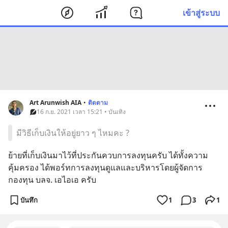
เข้าสู่ระบบ
Art Arunwish AIA
•
ติดตาม
16 ก.ย. 2021 เวลา 15:21 • บันเทิง
มีวิธีเก็บเงินให้อยู่ยาว ๆ ไหมคะ ?
ย้ายที่เก็บเงินมาไว้ที่ประกันควบการลงทุนครับ ได้ทั้งความ
คุ้มครอง ได้พอร์ทการลงทุนดูแลและบริหารโดยผู้จัดการ
กองทุน บลจ. เอไอเอ ครับ
บันทึก
1
3
1