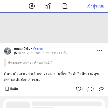
เข้าสู่ระบบ
หนอนหนังสือ
•
ติดตาม
18 ก.ย. 2021 เวลา 15:29 • ความคิดเห็น
ถ้าตกงานเราจะทำอะไรดี ?
ค้นหาตัวเองเจอ แล้วเราจะเจองานที่เรายิ่งทำยิ่งมีความสุข 
เพราะเป็นสิ่งที่เราชอบ ..
บันทึก
2
1