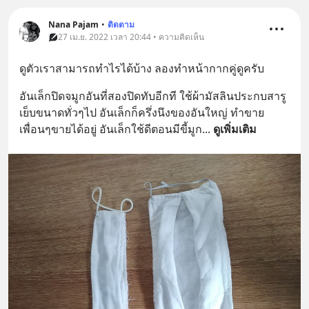
Nana Pajam
•
ติดตาม
27 เม.ย. 2022 เวลา 20:44 • ความคิดเห็น
ดูตัวเราสามารถทำไรได้บ้าง​ ลองทำหน้ากากคู่ดูครับ
อันเล็กปิดจมูกอันที่สองปิดทับอีกที​ ใช้ผ้ามัสลินประกบสารู
เย็บขนาดทั่วๆไป​ อันเล็กก็ครึ่งนึงของอันใหญ่​ ทำขาย
เพื่อนๆขายได้อยู่​ อันเล็กใช้ดีตอนมีขี้มูก
... 
ดูเพิ่มเติม