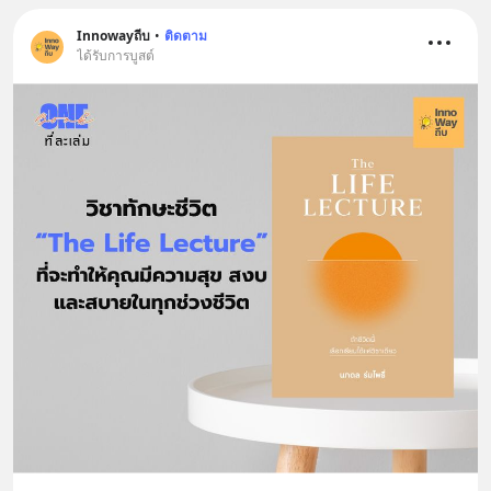
Innowayถีบ
•
ติดตาม
ได้รับการบูสต์