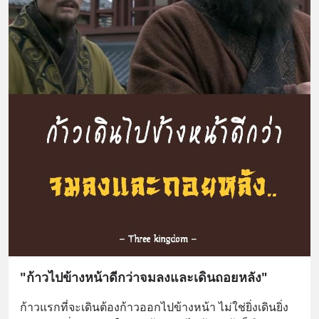
"ก้าวไปข้างหน้าดีกว่าจมลงและเดินถอยหลัง"
ก้าวแรกที่จะเดินต้องก้าวออกไปข้างหน้า ไม่ใช่ยิ่งเดินยิ่ง