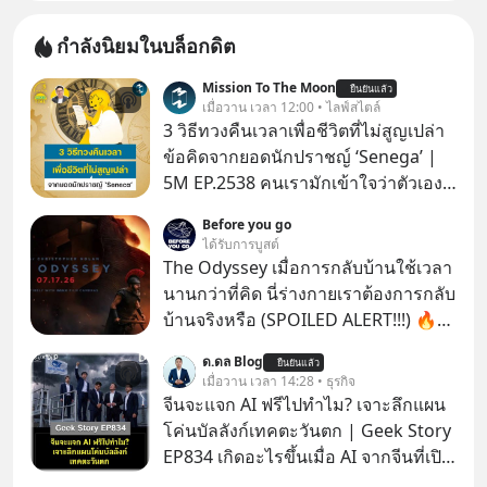
กำลังนิยมในบล็อกดิต
Mission To The Moon
ยืนยันแล้ว
เมื่อวาน เวลา 12:00 • ไลฟ์สไตล์
3 วิธีทวงคืนเวลาเพื่อชีวิตที่ไม่สูญเปล่า
ข้อคิดจากยอดนักปราชญ์ ‘Senega’ |
5M EP.2538 คนเรามักเข้าใจว่าตัวเอง
ไม่ค่อยมีเวลา แต่ Senega นักปราชญ์
Before you go
แห่งยุคโรมันได้กล่าวถึง ‘เวลา’ อันเป็น
ได้รับการบูสต์
ทรัพย์ที่มีค่าที่สุดเอาไว้เมื่อราวๆ 2,000
The Odyssey เมื่อการกลับบ้านใช้เวลา
ปีก่อนนี้ว่า “เราไม่ได้มีเวลาน้อยหรอก
นานกว่าที่คิด นี่ร่างกายเราต้องการกลับ
เราทำเวลาหล่นหายไปมากต่างหาก”
บ้านจริงหรือ (SPOILED ALERT!!!) 🔥
แล้วเราจะทวงคืนเวลากลับมาเพื่อไม่ให้
264.1
ด.ดล Blog
ชีวิตสูญเปล่าไปมากกว่านี้ได้อย่างไร?
ยืนยันแล้ว
เมื่อวาน เวลา 14:28 • ธุรกิจ
ติดตามได้ในพอดแคสต์ 5M EP. นี้
จีนจะแจก AI ฟรีไปทำไม? เจาะลึกแผน
#goodtime #5minutespodcast
โค่นบัลลังก์เทคตะวันตก | Geek Story
#missiontothemoonpodcast
EP834 เกิดอะไรขึ้นเมื่อ AI จากจีนที่เปิด
ให้ใช้งานฟรี กลับทำผลงานได้เทียบเท่า