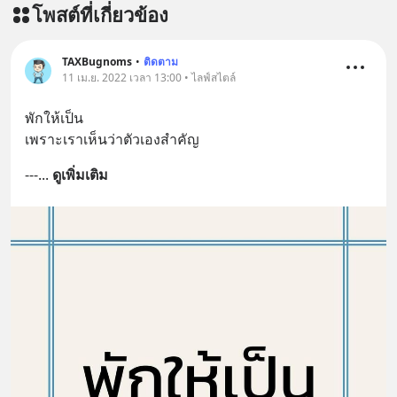
โพสต์ที่เกี่ยวข้อง
บรรเทาความเครียด ลดความวิตกกังวล
เพิ่มการผ่อนคลาย ซึ่งช่วยให้การนอน
หลับมีประสิทธิภาพมากยิ่งขึ้น 📍 สนใจ
TAXBugnoms
•
ติดตาม
สั่งซื้อสินค้า Diip CBD 💬 LINE :
11 เม.ย. 2022 เวลา 13:00 • ไลฟ์สไตล์
@diipgeek 🔗 หรือกดลิงก์
พักให้เป็น
https://lin.ee/U91Fzyz
เพราะเราเห็นว่าตัวเองสำคัญ
---
... 
ดูเพิ่มเติม