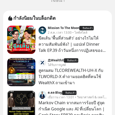
โฆษณา
กำลังนิยมในบล็อกดิต
Mission To The Moon
ยืนยันแล้ว
2 ส.ค. เวลา 13:00 • ไลฟ์สไตล์
ขีดเส้น ‘พื้นที่ส่วนตัว’ อย่างไรไม่ให้
ความสัมพันธ์พัง? | แอปเท๋ Dinner
Talk EP.39 ถ้าวันหนึ่งการปฏิเสธของ
เราทำให้อีกฝ่ายรู้สึกเจ็บปวด คิดว่าเรา
WealthX
ยืนยันแล้ว
ตั้งกำแพงใส่และมองว่าเราเห็นแก่ตัวทั้ง
ได้รับการบูสต์
ที่เราเองก็ไม่เคยปฏิเสธใครอย่างนี้มา
สูตรผสม TLCOREWEALTH-UH-X กับ
ก่อน แต่พอตั้งใจจะ ‘สร้างขอบเขต’ เพื่อ
TLWORLD-X คำถามยอดฮิตที่คนใช้
ตัวเองดูสักครั้ง กลับทำให้เกิดรอยร้าว
WealthX ถามเข้ามา
ในความสัมพันธ์เสียอย่างนั้น โดยราย
ด.ดล Blog
การแอปเท๋ Dinner Talk ในวันนี้โฮสต์
ยืนยันแล้ว
เมื่อวาน เวลา 13:01 • วิทยาศาสตร์ & เทคโนโลยี
ทั้ง 2 ท่าน แทป-รวิศ หาญอุตสาหะ และ
Markov Chain จากสมการร้อยปี สู่จุด
เอ๋ นิ้วกลม-สราวุธ เฮ้งสวัสดิ์ จะพาทุก
กำเนิด Google และ AI ที่เปลี่ยนโลก |
คนไปสำรวจวิธีสร้างขอบเขตเพื่อรักษา