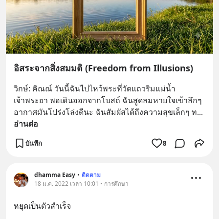
อิสระจากสิ่งสมมติ (Freedom from Illusions)
วิกษ์: คิณณ์ วันนี้ฉันไปไหว้พระที่วัดแถวริมแม่น้ำ
เจ้าพระยา พอเดินออกจากโบสถ์ ฉันสูดลมหายใจเข้าลึกๆ 
อากาศมันโปร่งโล่งดีนะ ฉันสัมผัสได้ถึงความสุขเล็กๆ ท
... 
อ่านต่อ
บันทึก
8
dhamma Easy
•
ติดตาม
18 ม.ค. 2022 เวลา 10:01 • การศึกษา
หยุดเป็นตัวสำเร็จ