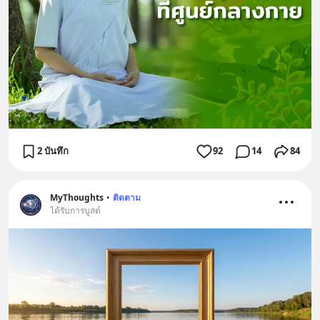
2 บันทึก
92
14
84
MyThoughts
•
ติดตาม
ได้รับการบูสต์