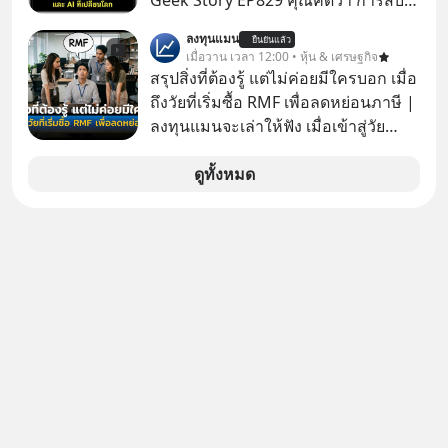
Geek Story EP829 คุณคิดว่า การสับ
ใจของตัวเองและรักษาความสัมพันธ์
ไพ่ในคาสิโน ปริมาณยูเรเนียมในระเบิด
ของคนรอบข้างไปพร้อมกัน
ลงทุนแมน
ยืนยันแล้ว
นิวเคลียร์ อัลกอริทึมของ Google ที่ใช้
เมื่อวาน เวลา 12:00 • หุ้น & เศรษฐกิจ
#boundary #selfdevelopment #แอป
โค่นล้มแชมป์เก่าอย่าง Yahoo และ
สรุปสิ่งที่ต้องรู้ แต่ไม่ค่อยมีใครบอก เมื่อ
เท๋dinnertalk
ความฉลาดของ AI ในปัจจุบัน มีอะไรที่
ถึงวัยที่เริ่มซื้อ RMF เพื่อลดหย่อนภาษี |
#missiontothemoonpodcast
เหมือนกัน? เชื่อหรือไม่ว่า สิ่งเปลี่ยนโลก
ลงทุนแมนจะเล่าให้ฟัง เมื่อเข้าสู่วัย
ทั้งหมดนี้ ล้วนมีจุดเริ่มต้นมาจาก “การ
ทำงานและเริ่มมีรายได้ถึงเกณฑ์เสีย
ทะเลาะกัน” ของนักคณิตศาสตร์ชาว
ภาษี หลายคนมักได้รับคำแนะนำให้
ดูทั้งหมด
รัสเซียสองคนเมื่อกว่าร้อยปีก่อน! จาก
ลงทุนใน RMF เพราะนอกจากจะช่วยลด
สมการที่เคยถูกมองว่าไร้สาระและไม่มี
หย่อนภาษีได้แล้ว ยังเป็นโอกาสในการ
ประโยชน์ สู่รากฐานของเทคโนโลยี
สร้างความมั่งคั่งระยะยาว แต่น้อยคน
ระดับล้านล้านดอลลาร์ จุดกำเนิดของ
นักที่จะลงลึกว่า ถ้าลงทุนใน RMF ควรรู้
สมการนี้เกิดขึ้นได้อย่างไร และมันเข้า
อะไรบ้าง ควรดู ตรงไหน ทำอย่างไร ถึง
มาพลิกโฉมหน้าประวัติศาสตร์
จะดีกับเรา แล้วเราควรรู้ข้อมูลอะไร
มนุษยชาติจนถึงยุค AI ได้อย่างไร EP นี้
เกี่ยวกับ RMF บ้าง เพื่อให้นำไปใช้ต่อได้
เราจะมาเจาะลึกเบื้องหลังความลับนี้ไป
จริง ๆ ลงทุนแมนจะเล่าให้ฟัง
พร้อมกันครับ เลือกฟังกันได้เลยนะครับ
อย่าลืมกด Follow ติดตาม PodCast
ช่อง Geek Forever’s Podcast ของผม