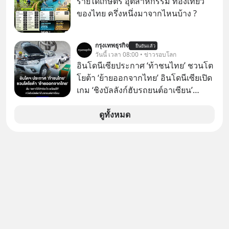
รายได้เกษตร อุตสาหกรรม ท่องเที่ยว
ของไทย ครึ่งหนึ่งมาจากไหนบ้าง ?
กรุงเทพธุรกิจ
ยืนยันแล้ว
วันนี้ เวลา 08:00 • ข่าวรอบโลก
อินโดนีเซียประกาศ ‘ท้าชนไทย’ ชวนโต
โยต้า ‘ย้ายออกจากไทย’ อินโดนีเซียเปิด
เกม ‘ชิงบัลลังก์ฮับรถยนต์อาเซียน’
ประกาศท้าชนไทยตรงๆ โดยรัฐมนตรี
คลังของอินโดฯ เรียกร้อง ‘โตโยต้า’ ย้าย
ดูทั้งหมด
ฐานการผลิตหลักออกจากไทย พร้อม
เสนอสิทธิประโยชน์เต็ม หวังดึงทั้ง
โรงงานและซัพพลายเชนไปปักหลัก
อินโดนีเซียทั้งระบบ