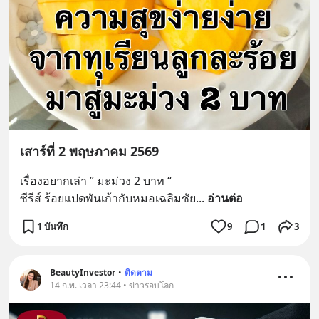
เสาร์ที่ 2 พฤษภาคม 2569
เรื่องอยากเล่า ” มะม่วง 2 บาท “
ซีรีส์ ร้อยแปดพันเก้ากับหมอเฉลิมชัย
... 
อ่านต่อ
1 บันทึก
9
1
3
BeautyInvestor
•
ติดตาม
14 ก.พ. เวลา 23:44 • ข่าวรอบโลก