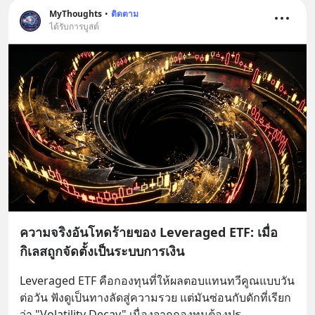
MyThoughts
•
ติดตาม
ได้รับการบูสต์
ความจริงอันโหดร้ายของ Leveraged ETF: เมื่อ
กิเลสถูกจัดตั้งเป็นระบบการเงิน
Leveraged ETF คือกองทุนที่ให้ผลตอบแทนทวีคูณแบบวัน
ต่อวัน ฟังดูเป็นทางลัดสู่ความรวย แต่มันซ่อนกับดักที่เรียก
ว่า "Volatility Decay" เนื่องจากกองทุนต้องปร
... 