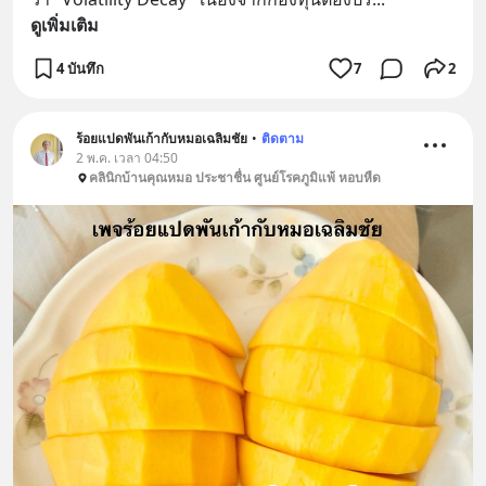
ดูเพิ่มเติม
4 บันทึก
7
2
ร้อยแปดพันเก้ากับหมอเฉลิมชัย
•
ติดตาม
2 พ.ค. เวลา 04:50
คลินิกบ้านคุณหมอ ประชาชื่น ศูนย์โรคภูมิแพ้ หอบหืด