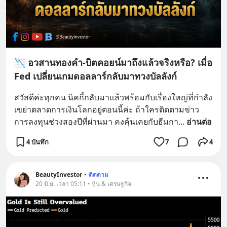
📉 อวสานทองคำ-บิตคอยน์มาถึงแล้วจริงหรือ? เมื่อ
Fed เปลี่ยนเกมดอลลาร์กลับมาทวงบัลลังก์
สวัสดีค่ะทุกคน นิคกี้กลับมาแล้วพร้อมกับเรื่องใหญ่ที่กำลัง
เขย่าตลาดการเงินโลกอยู่ตอนนี้ค่ะ ถ้าใครติดตามข่าว
การลงทุนช่วงสองปีที่ผ่านมา คงคุ้นเคยกับธีมกา
... 
อ่านต่อ
4 บันทึก
7
4
BeautyInvestor
•
ติดตาม
20 มิ.ย. เวลา 05:11 • หุ้น & เศรษฐกิจ