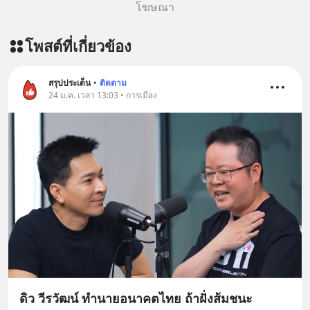
โฆษณา
โพสต์ที่เกี่ยวข้อง
สรุปประเด็น
•
ติดตาม
24 ม.ค. เวลา 13:03 • การเมือง
ดิว วีรวัฒน์ ทำนายอนาคตไทย ถ้าฝั่งส้มชนะ