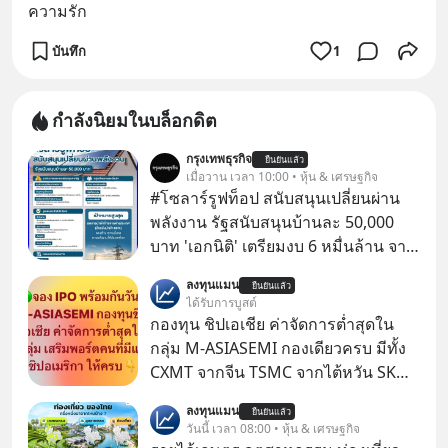
ความรัก
บันทึก
1
กำลังนิยมในบล็อกดิต
กรุงเทพธุรกิจ
ยืนยันแล้ว
เมื่อวาน เวลา 10:00 • หุ้น & เศรษฐกิจ
#โซลาร์รูฟท็อป สนับสนุนเปลี่ยนผ่าน
พลังงาน รัฐสนับสนุนบ้านละ 50,000
บาท 'เอกนิติ' เตรียมงบ 6 หมื่นล้าน จาก
พ.ร.ก.เงินกู้ ผุดบิ๊กโปรเจกต์ ‘Solar
ลงทุนแมน
ยืนยันแล้ว
Rooftop’ อุดหนุน 5 หมื่นต่อครัวเรือน
ได้รับการบูสต์
ตั้งเป้า 5 แสน 1 ล้านครัวเรือน ดึงแบงก์
กองทุน ชิปเอเชีย ค่าจัดการต่ำสุดใน
รัฐปล่อยกู้ดอกเบี้ยต่ำ
กลุ่ม M-ASIASEMI กองเดียวครบ มีทั้ง
CXMT จากจีน TSMC จากไต้หวัน SK
Hynix จากเกาหลีใต้ Kioxia จากญี่ปุ่น
ลงทุนแมน
ยืนยันแล้ว
วันนี้ เวลา 08:00 • หุ้น & เศรษฐกิจ