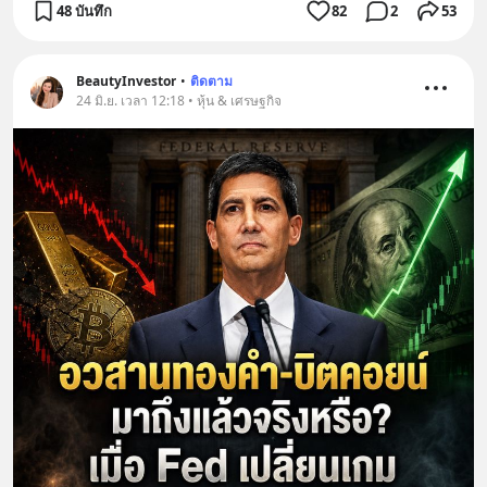
48 บันทึก
82
2
53
BeautyInvestor
•
ติดตาม
24 มิ.ย. เวลา 12:18 • หุ้น & เศรษฐกิจ