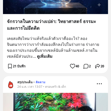
จักรวาลในความว่างเปล่า: วิทยาศาสตร์ ธรรมะ
และการไม่ยึดติด
เคยสงสัยไหมว่าแท้จริงแล้วตัวเราคืออะไร? ลอง
จินตนาการว่าเรากำลังมองลึกลงไปในร่างกาย ร่างกาย
ของเราประกอบขึ้นจากเซลล์นับล้านล้านเซลล์ ภายใน
เซลล์มีส่วนประ
... 
ดูเพิ่มเติม
21 บันทึก
40
2
20
สรุปประเด็น
•
ติดตาม
24 ม.ค. เวลา 13:07 • ครอบครัว & เด็ก