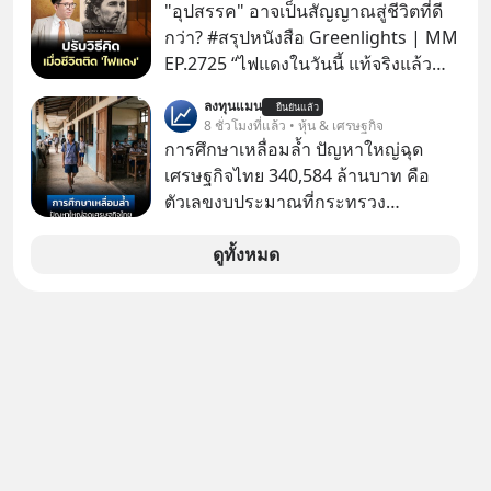
หน่วยความจำ โมเดล AI ยันหุ่นยนต์
"อุปสรรค" อาจเป็นสัญญาณสู่ชีวิตที่ดี
✅ได้การรับยกเว้นภาษี Capital Gain
กว่า? #สรุปหนังสือ Greenlights | MM
ตามกฎหมายภาษีของประเทศไทย
EP.2725 “ไฟแดงในวันนี้ แท้จริงแล้ว
อาจเป็นสัญญาณไฟเขียวที่ยังไม่ถึงเวลา
ลงทุนแมน
ยืนยันแล้ว
เปลี่ยนสี” McConaughey ดาราดาวรุ่ง
8 ชั่วโมงที่แล้ว • หุ้น & เศรษฐกิจ
ในยุคหนึ่ง เคยปฏิเสธเงินค่าตัวหนังรอม
การศึกษาเหลื่อมล้ำ ปัญหาใหญ่ฉุด
คอมที่สูงถึง 14.5 ล้านดอลลาร์ (หรือ
เศรษฐกิจไทย 340,584 ล้านบาท คือ
ราว 500 ล้านบาท) เพียงเพราะเขาไม่
ตัวเลขงบประมาณที่กระทรวง
อยากขังตัวเองไว้ในกล่องเดิมๆ ผลที่
ศึกษาธิการ ได้รับจัดสรรในงบประมาณ
ตามมาคือ โทรศัพท์ของเขากลายเป็น
รายจ่ายประจำปี 2568 ซึ่งมากที่สุดเป็น
ดูทั้งหมด
ความเงียบสนิทนานถึง 14 เดือนเต็ม แต่
อันดับ 2 รองจากกระทรวงการคลัง
ความเงียบและ "ไฟแดง" ในวันนั้นกลับ
กลายเป็นการถอยหลังเพื่อตั้งหลัก จนส่ง
ให้เขาก้าวขึ้นไปยืนถือรางวัลออสการ์
ในบทบาทที่เปลี่ยนชีวิตเขาไปตลอดกาล
ใน MM EP. นี้ เราจะมาร่วมถอดรหัส
และปรับวิธีคิดกันว่า Greenlight (ไฟ
เขียว) จะสร้างมันขึ้นมาล่วงหน้าด้วย
วินัยและความพร้อมได้อย่างไร?