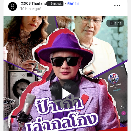
SCB Thailand
•
ติดตาม
ยืนยันแล้ว
ได้รับการบูสต์
1:41