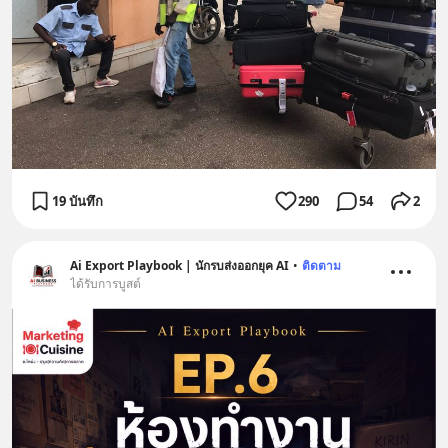
19 บันทึก
290
54
2
Ai Export Playbook | นักรบส่งออกยุค AI
•
ติดตาม
ได้รับการบูสต์