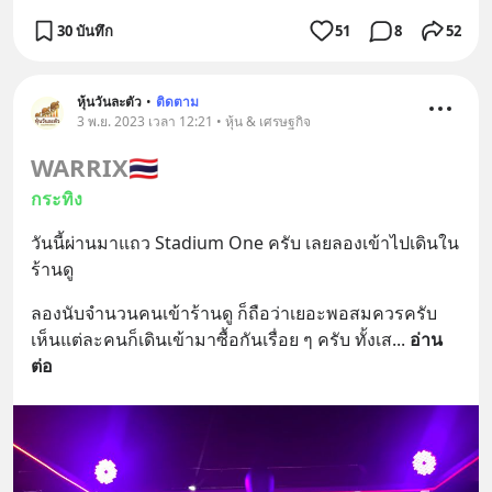
30 บันทึก
51
8
52
หุ้นวันละตัว
•
ติดตาม
3 พ.ย. 2023 เวลา 12:21 • หุ้น & เศรษฐกิจ
WARRIX
🇹🇭
กระทิง
วันนี้ผ่านมาแถว Stadium One ครับ เลยลองเข้าไปเดินใน
ร้านดู
ลองนับจำนวนคนเข้าร้านดู ก็ถือว่าเยอะพอสมควรครับ
เห็นแต่ละคนก็เดินเข้ามาซื้อกันเรื่อย ๆ ครับ ทั้งเส
... 
อ่าน
ต่อ