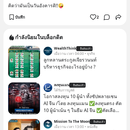
คิดว่ามันเป็นวันอังคารดิ!!🤪
บันทึก
2
กำลังนิยมในบล็อกดิต
WealthThink
ยืนยันแล้ว
เมื่อวาน เวลา 04:00 • ธุรกิจ
ลูกหลานตระกูลเจียรวนนท์
บริหารธุรกิจอะไรอยู่บ้าง ?
ลงทุนแมน
ยืนยันแล้ว
ได้รับการบูสต์
โอกาสลงทุน 10 ผู้นำ ทั้งซัปพลายเชน
AI จีน /โดย ลงทุนแมน ✅ลงทุนตรง คัด
10 ผู้นำเน้น ๆ ในธีม AI จีน ✅คัดเลือก
หุ้นใหม่ 9 ตัว เข้ากองทุน ✅ร่วมเป็น
Mission To The Moon
ยืนยันแล้ว
เจ้าของผู้นำ AI จีน ตั้งแต่โรงงานผลิตชิป
เมื่อวาน เวลา 13:00 • หนังสือ