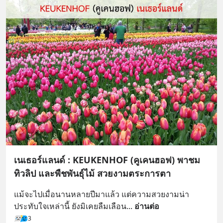
เนเธอร์แลนด์ : KEUKENHOF (คูเคนฮอฟ) พาชม
ทิวลิป และพืชพันธุ์ไม้ สวยงามตระการตา
แม้จะไปเมื่อนานหลายปีมาแล้ว แต่ความสวยงามน่า
ประทับใจเหล่านี้ ยังมิเคยลืมเลือน
... 
อ่านต่อ
3