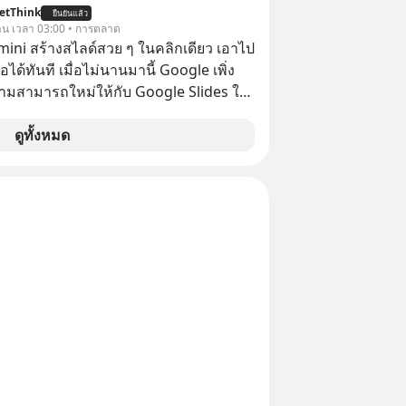
เทือนวงการยานยนต์ทั้งภูมิภาค? เราจะพา
etThink
ยืนยันแล้ว
วามสำเร็จได้ไวกว่าใครเพื่อน? ไม่แน่ว่า
วาน เวลา 03:00 • การตลาด
บื้องหลังสงคราม EV สุดเดือดนี้กัน เลือก
้อาจจะเป็นคนที่รู้จักบริหารใจตัวเอง และ
emini สร้างสไลด์สวย ๆ ในคลิกเดียว เอาไป
เลยนะครับ อย่าลืมกด Follow ติดตาม
ที่สุดก็เป็นได้ โดยพอดแคสต์ 5M
อได้ทันที เมื่อไม่นานมานี้ Google เพิ่ง
ช่อง Geek Forever’s Podcast ของผม
จะพาทุกคนไปสำรวจวิธีการบริหารคนและ
ามสามารถใหม่ให้กับ Google Slides ให้
าน Spotify :
ปรัชญาเพื่อคนทำงานจาก ‘เหลาจื่อ’ (เล่า
้ Gemini ช่วยสร้างสไลด์นำเสนอแบบ
yurl.com/mwh8t5ev 🎧 ฟังผ่าน
ปราชญ์จีนแห่งยุคไปด้วยกัน
ในคลิกเดียว ไม่ต้องเสียเวลาทำเองอีกต่อ
ดูทั้งหมด
cast : https://apple.co/2lEqPPg 🎧
Podbean :
yurl.com/8zszdwvp 🎧 ฟังผ่าน
0 The
 article appeared here
www.tharadhol.com/geek-talk-ep243-
ysia-banned-chinese-evs/ ติดตาม
อัพเดททุกวันผ่าน Line OA ด.ดล Blog
--> https://lin.ee/aMEkyNA
============== 📣 สนับสนุนโดย
ากแนะนำผลิตภัณฑ์เสริมอาหาร Diip
บรรเทาความเครียด ลดความวิตกกังวล