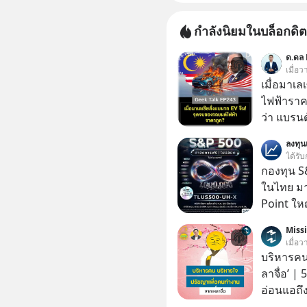
กำลังนิยมในบล็อกดิต
ด.ดล 
เมื่อ
เมื่อมาเล
ไฟฟ้าราค
ว่า แบรนด
จนราบคาบ
ลงทุ
อย่างไร? นี่คือเรื่องจริงที่เพิ่งเกิดขึ้นในมาเลเซีย เมื่อ
ได้รับ
รัฐบาลปร
กองทุน S&
รถ EV รา
ในไทย มาแ
ราคานำเข้
Point ใหญ
ค่ายยักษ
Miss
ถึงกับสะดุดไปไม่เป็น แ
เมื่อ
นี้ ไม่ใช
บริหารคน
แผนอุ้มชู
ลาจื่อ’ |
ตำแหน่งงานน
อ่อนแอถึง
แก้เกมหม
สถานการณ