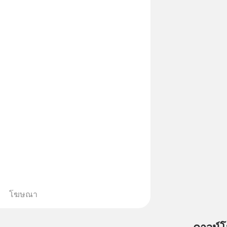
่อนคลาย ซึ่งช่วยให้การนอนหลับมี
้น 📍 สนใจสั่งซื้อสินค้า Diip
INE : @diipgeek 🔗 หรือกดลิงก์
in.ee/U91Fzyz
โฆษณา