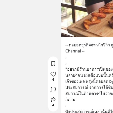
-- ต่อยอดธุรกิจจากนักรีวิว 
Channal --
.
.
"อยากมีร้านอาหารเป็นของต
หลายๆคน ผมเชื่อแบบนั้นครับ 
4
เจ้าของเพจ พรุ่งนี้ค่อยลด by
ประสบการณ์ จากการได้ชิ
สบกาณ์ในด้านต่างๆไม่ว่า
ก็ตาม 
4
.
ซึ่งประสบการณ์เหล่านั้นที่ได