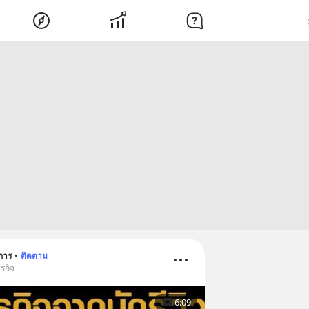
การ
•
ติดตาม
รกิจ
6:09