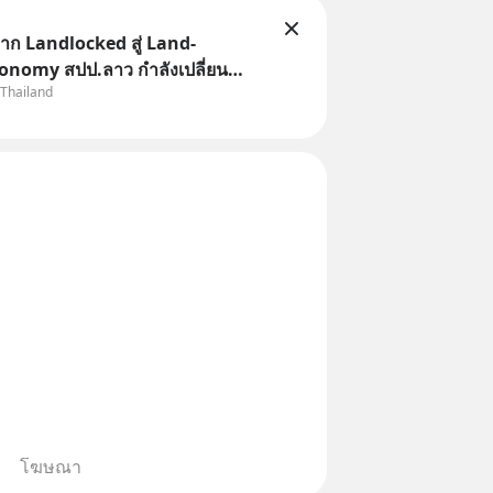
ก Landlocked สู่ Land-
onomy สปป.ลาว กำลังเปลี่ยน
 Thailand
“ประเทศทางผ่าน” สู่ “ศูนย์กลาง
ละโลจิสติกส์” ของอนุภูมิภาคลุ่ม
โฆษณา