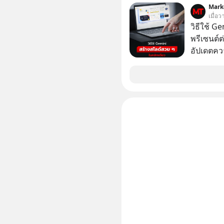
ถึงสั่นสะ
Mark
ถึงประสบค
เมื่อ
ไปเจาะลึกเ
คนกลุ่มนี
วิธีใช้ G
ฟังกันได้
คนรอบตัวได้เก่ง
พรีเซนต์ต่
PodCast 
ในวันนี้
อัปเดตคว
กันด้วยนะครับ 🎧 ฟังผ่
บริหารใจ 
สามารถใช
https://tin
จื๊อ) นัก
สวย ๆ ได้
Apple Pod
ไป
ฟังผ่าน 
https://tin
Youtube : https://youtu.be/eFpt6XJzLu
original
https://
when-mala
สาระดี ๆ 
คลิกเลย 
===========
📣 ========================= เครียด หลับ
ยาก ผมอย
CBD ช่วย