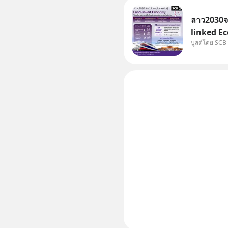
ลาว2030จา
linked Ec
บูสต์โดย SCB
บทบาทจาก 
เศรษฐกิจแ
แม่น้ำโขง