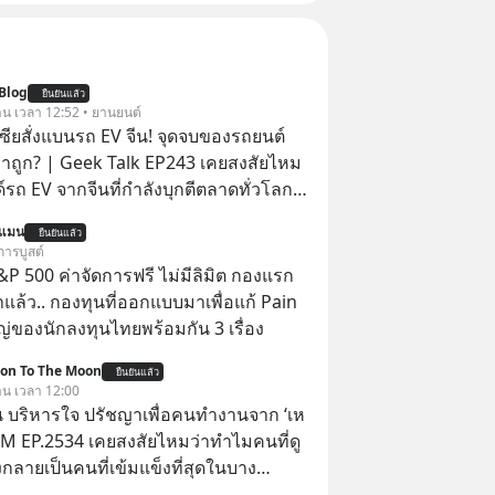
Blog
ยืนยันแล้ว
วาน เวลา 12:52 • ยานยนต์
เซียสั่งแบนรถ EV จีน! จุดจบของรถยนต์
าถูก? | Geek Talk EP243 เคยสงสัยไหม
์รถ EV จากจีนที่กำลังบุกตีตลาดทั่วโลก
 จะถูกสกัดดาวรุ่งจนต้องเบรกหัวทิ่มได้
นแมน
ยืนยันแล้ว
การบูสต์
ะกาศงัด “กฎเหล็ก” สั่งบล็อกการนำเข้า
P 500 ค่าจัดการฟรี ไม่มีลิมิต กองแรก
คาถูกจากจีนแบบสายฟ้าแลบ ตั้งกำแพง
ล้ว.. กองทุนที่ออกแบบมาเพื่อแก้ Pain
าขั้นต่ำสูงถึง 1.7 ล้านบาท! งานนี้ทำเอา
่ของนักลงทุนไทยพร้อมกัน 3 เรื่อง
์ใหญ่อย่าง BYD ที่เคยกวาดเรียบยอดขาย
ion To The Moon
ต่เบื้องหลังมาตรการสุดโต่ง
ยืนยันแล้ว
วาน เวลา 12:00
่แค่การกีดกันทางการค้าธรรมดา แต่มันคือ
 บริหารใจ ปรัชญาเพื่อคนทำงานจาก ‘เห
แบรนด์แห่งชาติอย่าง Proton เพื่อรักษา
 5M EP.2534 เคยสงสัยไหมว่าทำไมคนที่ดู
ับแสนชีวิตในประเทศ ค่ายรถจีนจะ
กลายเป็นคนที่เข้มแข็งที่สุดในบาง
ากกระดานนี้อย่างไร? และทำไมเรื่องนี้
์ แล้วทำไมคนที่ไม่ออกแรงทำอะไรเลย