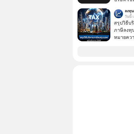
หรือ CRC 
ลงทุ
ฟู้ด รีเทล
วันนี้
หุ้นทั้ง
สรุปวิธี
ภาษีลงทุ
หมายความ