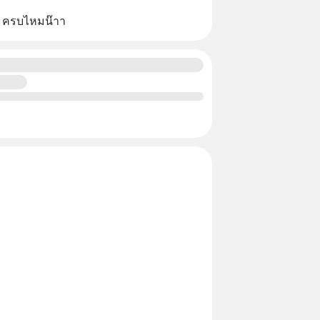
ลย ครบไหมน๊าา