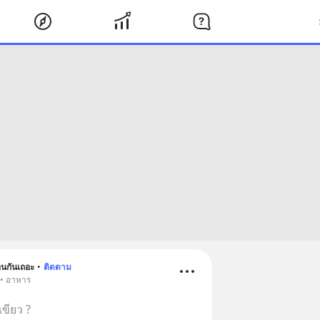
อนกันเถอะ
•
ติดตาม
 • อาหาร
ขียว ?