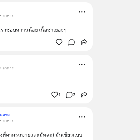
 • อาหาร
 เราชอบหวานน้อย เนื้อชาเยอะๆ
 • อาหาร
1
2
ิดตาม
 • อาหาร
้งที่ตามรถขายและมัทฉะ)​ มันเขียวแบบ