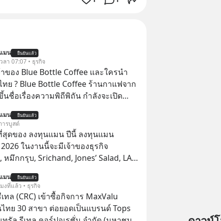
นแมน
ยืนยันแล้ว
 เวลา 07:07 • ธุรกิจ
จ้าของ Blue Bottle Coffee และใครนำ
ไทย ? Blue Bottle Coffee ร้านกาแฟจาก
ขึ้นชื่อเรื่องความพิถีพิถัน กำลังจะเปิด
นประเทศไทย ที่ Central Park
นแมน
ยืนยันแล้ว
การบูสต์
่สุดของ ลงทุนแมน ปีนี้ ลงทุนแมน
026 ในงานนี้จะมีเจ้าของธุรกิจ
หมึกกรุบ, Srichand, Jones’ Salad, LA
astwork, MizuMi, KARMART, อิชิตัน มา
นแมน
ยืนยันแล้ว
ู้การสร้างธุรกิจ
โมงที่แล้ว • ธุรกิจ
รีเทล (CRC) เข้าซื้อกิจการ MaxValu
นไทย 30 สาขา ต่อยอดเป็นแบรนด์ Tops
ดาวน์
็นทรัล รีเทล คอร์ปอเรชั่น จำกัด (มหาชน)