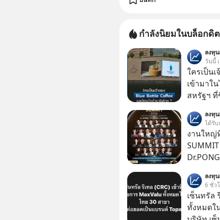
กำลังนิยมในบล็อกดิต
ลงทุ
วันนี้
ใครเป็นเ
เข้ามาใน
สหรัฐฯ ที่
สาขาแรกใ
ลงทุ
ได้รับ
งานใหญ่ที
SUMMIT 2
Dr.PONG, 
GLACE, F
ลงทุ
แชร์ความร
6 ชั่ว
เซ็นทรัล 
ทั้งหมดใ
บริษัท เซ