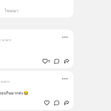
โฆษณา
 • อาหาร
1
• อาหาร
ว ชอบกินมากค่ะ😂