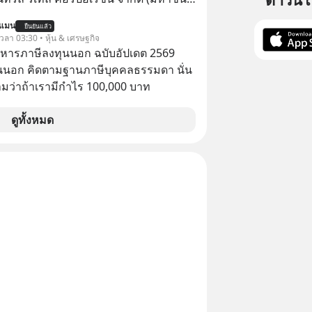
แจ้งตลาดหลักทรัพย์ฯ ว่า บริษัท เซ็นทรัล
นแมน
ยืนยันแล้ว
 จำกัด (CFR) ซึ่งเป็นบริษัทย่อยที่ CRC ถือ
 เวลา 03:30 • หุ้น & เศรษฐกิจ
ทางตรงและทางอ้อม 100%
บริหารภาษีลงทุนนอก ฉบับอัปเดต 2569
นนอก คิดตามฐานภาษีบุคคลธรรมดา นั่น
ว่าถ้าเรามีกำไร 100,000 บาท
ดูทั้งหมด