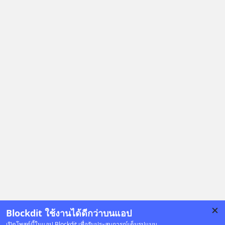
Blockdit ใช้งานได้ดีกว่าบนแอป
เปิดโพสต์นี้ในแอป Blockdit เพื่อรับประสบการณ์เต็มรูปแบบ