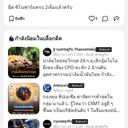
ฉีด ซิโนฟาร์มครบ 2เข็มเเล้วครับ
บันทึก
1
กำลังนิยมในบล็อกดิต
ฐานเศรษฐกิจ_Thansettakij
ยืนยันแล้ว
เมื่อวาน เวลา 12:00 • หุ้น & เศรษฐกิจ
ปาล์มไทยจ่อวิกฤต 24 ก.ย.เลิกอุ้มไบโอ
ดีเซล เสี่ยง CPO ทะลัก 2 ล้านตัน
อุตสาหกรรมปาล์มน้ำมันไทย กำลัง
เผชิญแรงกดดันรอบด้าน ทั้งปริมาณ
ลงทุนแมน
ยืนยันแล้ว
ผลผลิตที่มีแนวโน้มเพิ่มขึ้นและการ
ได้รับการบูสต์
เปลี่ยนแปลงนโยบายด้านเชื้อเพลิง โดย
กองทุน ชิปเอเชีย ค่าจัดการต่ำสุดใน
เฉพาะการบังคับใช้ พ.ร.บ.กองทุนน้ำมัน
กลุ่ม มาแล้ว.. รู้ไหมว่า CXMT อยู่ดี ๆ
เชื้อเพลิง พ.ศ. 2562 ซึ่งจะเป็นอีกปัจจัย
ขึ้นมาเป็นบริษัทอันดับ 1 ในจีนแซงหน้า
สำคัญต่อทิศทางการใช้น้ำมันปาล์มใน
Tencent ขณะเดียวกัน TSMC เป็น
กรุงเทพธุรกิจ
ประเทศ
ยืนยันแล้ว
บริษัทอันดับ 1 ในไต้หวันมานานแล้ว
เมื่อวาน เวลา 12:00 • หุ้น & เศรษฐกิจ