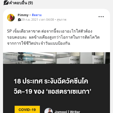
คำตอบอื่น
(
9
)
Pimmy
•
ติดตาม
29 ก.ย. 2021 เวลา 04:08 • สุขภาพ
SP เข็มเดียวลาขาด ต่อจากนี้จะเอาอะไรใส่ตัวต้อง
รอบคอบละ  ผลข้างเคียงสูงกว่าโอกาสในการติดโควิด
จากการใช้ชีวิตประจำวันแบบป้องกัน