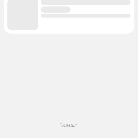
โฆษณา