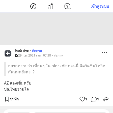
เข้าสู่ระบบ
โพสสิ Tive
•
ติดตาม
29 ก.ย. 2021 เวลา 07:38 • สุขภาพ
อยากทราบว่า เพื่อนๆ ใน blockdit ตอนนี้ ฉีดวัคซีนโควิด
กันหมดยังคะ ?
AZ สองเข็มครับ 
ปล.ไทยร่วมใจ
บันทึก
1
1