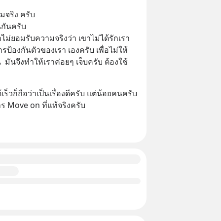
ามจริง ครับ 
่นกันครับ
ม่ยอมรับความจริงว่า เขาไม่ได้รักเรา
ป้องกันตัวของเรา เองครับ เพื่อไม่ให้
มันจึงทำให้เราค่อยๆ เจ็บครับ ต้องใช้
ร็วก็ถือว่าเป็นเรื่องดีครับ แต่น้อยคนครับ 
 Move on ที่แท้จริงครับ 