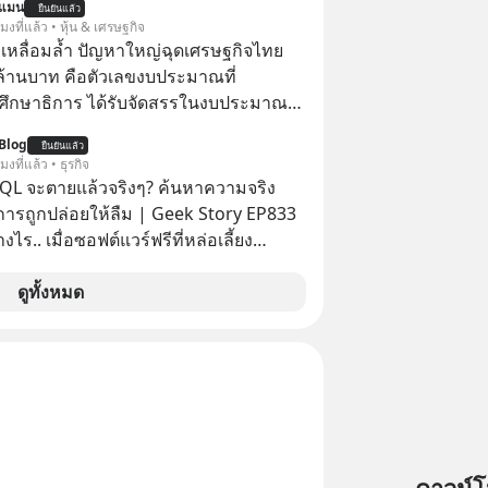
นแมน
ยืนยันแล้ว
จะได้เงินคืน” #ป้าเก๋าเล่ากลโกง
โมงที่แล้ว • หุ้น & เศรษฐกิจ
โกง #อยู่อย่างยั่งยืน #Cybersecurity
เหลื่อมล้ำ ปัญหาใหญ่ฉุดเศรษฐกิจไทย
ยออนไลน์
ล้านบาท คือตัวเลขงบประมาณที่
ึกษาธิการ ได้รับจัดสรรในงบประมาณ
ะจำปี 2568 ซึ่งมากที่สุดเป็นอันดับ 2 รอง
Blog
ยืนยันแล้ว
รวงการคลัง
โมงที่แล้ว • ธุรกิจ
QL จะตายแล้วจริงๆ? ค้นหาความจริง
งการถูกปล่อยให้ลืม | Geek Story EP833
งไร.. เมื่อซอฟต์แวร์ฟรีที่หล่อเลี้ยง
่าครึ่งโลก ถูกมหาเศรษฐีคู่แข่งทุ่มเงินซื้อ
ข้อมูล
ดูทั้งหมด
านที่โปรแกรมเมอร์คนหนึ่งใช้เวลา 27 ปี
ั้งชื่อตามลูกสาวของตัวเอง เมื่อรู้ว่าผล
อกกำลังจะตกไปอยู่ในมือของอาณาจักรที่
ลายมัน เขาถึงขั้นต้องเขียนจดหมายเปิด
คนทั้งอินเทอร์เน็ตให้ช่วยหยุดยั้งดีลนี้!
ขึ้นหลังจากการควบรวมกิจการครั้ง
สตร์? ยักษ์ใหญ่ตั้งใจซื้อไปพัฒนาต่อ หรือ