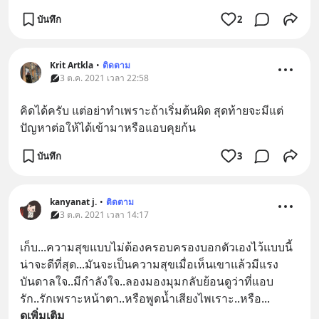
บันทึก
2
Krit Artkla
•
ติดตาม
3 ต.ค. 2021 เวลา 22:58
คิดได้ครับ แต่อย่าทำเพราะถ้าเริ่มต้นผิด สุดท้ายจะมีแต่
ปัญหาต่อให้ได้เข้ามาหรือแอบคุยก้น
บันทึก
3
kanyanat j.
•
ติดตาม
3 ต.ค. 2021 เวลา 14:17
เก็บ...ความสุขแบบไม่ต้องครอบครองบอกตัวเองไว้แบบนี้
น่าจะดีที่สุด...มันจะเป็นความสุขเมื่อเห็นเขาแล้วมีแรง
บันดาลใจ..มีกำลังใจ..ลองมองมุมกลับย้อนดูว่าที่แอบ
รัก..รักเพราะหน้าตา..หรือพูดน้ำเสียงไพเราะ..หรือ
... 
ดูเพิ่มเติม