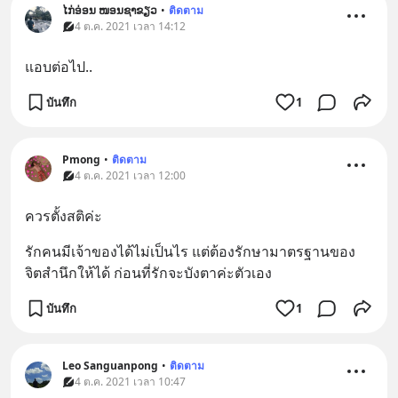
ໄກ່ອ່ອນ​ ໜອນຊາຂຽວ
•
ติดตาม
4 ต.ค. 2021 เวลา 14:12
แอบต่อไป..
บันทึก
1
Pmong
•
ติดตาม
4 ต.ค. 2021 เวลา 12:00
ควรตั้งสติค่ะ
รักคนมีเจ้าของได้ไม่เป็นไร แต่ต้องรักษามาตรฐานของ
จิตสำนึกให้ได้ ก่อนที่รักจะบังตาค่ะตัวเอง
บันทึก
1
Leo Sanguanpong
•
ติดตาม
4 ต.ค. 2021 เวลา 10:47