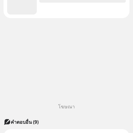
โฆษณา
คำตอบอื่น
(
9
)