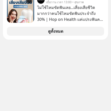
เปอร์มาร์เก็ต MaxValu ในประเทศไทย
เมื่อวาน เวลา 13:00 • สุขภาพ
ที่มีอยู่ทั้งหมด 30 สาขา และจะเปลี่ยน
ไม่ใช้ไหมขัดฟันเลย...เสี่ยงเสียชีวิต
MaxValu เป็นแบรนด์ Tops ทั้งหมด
มากกว่าคนใช้ไหมขัดฟันประจำถึง
30% | Hop on Health แค่แปรงฟันคง
ไม่พอ..จากการวิจัยตามเก็บข้อมูลผู้สูง
อายุ 5,000 คน มีข้อมูลที่น่าสนใจเกี่ยว
ดูทั้งหมด
กับโรคต่างๆที่เกิดจากการไม่ใช้ไหมขัด
ฟันเป็นประจำ เสี่ยงเกิดโรคนำไปสู่การ
เสียชีวิต...อะไรคือสาเหตุติดตามได้ใน
Hop On Health