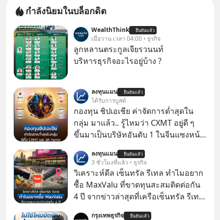
กำลังนิยมในบล็อกดิต
WealthThink
ยืนยันแล้ว
เมื่อวาน เวลา 04:00 • ธุรกิจ
ลูกหลานตระกูลเจียรวนนท์
บริหารธุรกิจอะไรอยู่บ้าง ?
ลงทุนแมน
ยืนยันแล้ว
ได้รับการบูสต์
กองทุน ชิปเอเชีย ค่าจัดการต่ำสุดใน
กลุ่ม มาแล้ว.. รู้ไหมว่า CXMT อยู่ดี ๆ
ขึ้นมาเป็นบริษัทอันดับ 1 ในจีนแซงหน้า
Tencent ขณะเดียวกัน TSMC เป็น
ลงทุนแมน
ยืนยันแล้ว
บริษัทอันดับ 1 ในไต้หวันมานานแล้ว
3 ชั่วโมงที่แล้ว • ธุรกิจ
วิเคราะห์ดีล เซ็นทรัล รีเทล ทำไมอยาก
ซื้อ MaxValu ที่ขาดทุนสะสมติดต่อกัน
4 ปี จากข่าวล่าสุดที่เครือเซ็นทรัล รีเทล
หรือ CRC เจ้าของ Tops ประกาศซื้อซู
กรุงเทพธุรกิจ
ยืนยันแล้ว