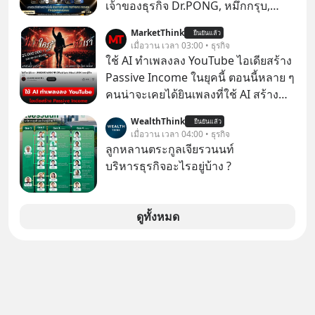
ราว 500 ล้านบาท) เพียงเพราะเขาไม่
เจ้าของธุรกิจ Dr.PONG, หมึกกรุบ,
อยากขังตัวเองไว้ในกล่องเดิมๆ ผลที่
Srichand, Jones’ Salad, LA GLACE,
MarketThink
ตามมาคือ โทรศัพท์ของเขากลายเป็น
ยืนยันแล้ว
Fastwork, MizuMi, KARMART, อิชิตัน
เมื่อวาน เวลา 03:00 • ธุรกิจ
ความเงียบสนิทนานถึง 14 เดือนเต็ม แต่
มาแชร์ความรู้การสร้างธุรกิจ
ใช้ AI ทำเพลงลง YouTube ไอเดียสร้าง
ความเงียบและ "ไฟแดง" ในวันนั้นกลับ
Passive Income ในยุคนี้ ตอนนี้หลาย ๆ
กลายเป็นการถอยหลังเพื่อตั้งหลัก จนส่ง
คนน่าจะเคยได้ยินเพลงที่ใช้ AI สร้าง
ให้เขาก้าวขึ้นไปยืนถือรางวัลออสการ์
ผ่านหูกันมาบ้าง เช่น เพลง “ไม่มีใคร
ในบทบาทที่เปลี่ยนชีวิตเขาไปตลอดกาล
WealthThink
ยืนยันแล้ว
รู้ตัวเรา” จากช่องชื่อว่า UNHEARD
เมื่อวาน เวลา 04:00 • ธุรกิจ
ใน MM EP. นี้ เราจะมาร่วมถอดรหัส
MUSIC ที่ตอนนี้มียอดรับชมกว่า 26
ลูกหลานตระกูลเจียรวนนท์
และปรับวิธีคิดกันว่า Greenlight (ไฟ
ล้านครั้งแล้ว
บริหารธุรกิจอะไรอยู่บ้าง ?
เขียว) จะสร้างมันขึ้นมาล่วงหน้าด้วย
วินัยและความพร้อมได้อย่างไร?
Yellowlight (ไฟเหลือง) จะรับมือกับ
ดูทั้งหมด
สัญญาณเตือน และชะลอตัวอย่างมีสติ
อย่างไร? Redlight (ไฟแดง) จะเปลี่ยน
อุปสรรคและความผิดพลาดให้กลายเป็น
บทเรียนที่ส่งเราไปได้ไกลกว่าเดิมได้
อย่างไร? หากคุณกำลังรู้สึกว่าชีวิตเจอ
แต่ทางตัน ลองเปิดใจฟัง EP. นี้ แล้วคุณ