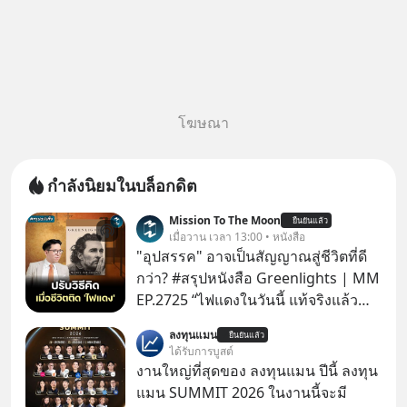
โฆษณา
กำลังนิยมในบล็อกดิต
Mission To The Moon
ยืนยันแล้ว
เมื่อวาน เวลา 13:00 • หนังสือ
"อุปสรรค" อาจเป็นสัญญาณสู่ชีวิตที่ดี
กว่า? #สรุปหนังสือ Greenlights | MM
EP.2725 “ไฟแดงในวันนี้ แท้จริงแล้ว
อาจเป็นสัญญาณไฟเขียวที่ยังไม่ถึงเวลา
ลงทุนแมน
ยืนยันแล้ว
เปลี่ยนสี” McConaughey ดาราดาวรุ่ง
ได้รับการบูสต์
ในยุคหนึ่ง เคยปฏิเสธเงินค่าตัวหนังรอม
งานใหญ่ที่สุดของ ลงทุนแมน ปีนี้ ลงทุน
คอมที่สูงถึง 14.5 ล้านดอลลาร์ (หรือ
แมน SUMMIT 2026 ในงานนี้จะมี