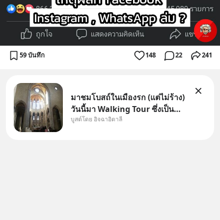
59 บันทึก
148
22
241
มาชมโบสถ์ในเมืองรก (แต่ไม่ร้าง)
วันนี้มา Walking Tour ซึ่งเป็น
บูสต์โดย อิจฉาอิตาลี
กิจกรรมสุดแสนจะโปรดปรานของ
เรา เราจะได้เห็นเนเปิลแบบที่มัน
เป็นทั้งวัน