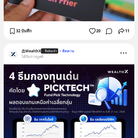
32 บันทึก
20
11
WealthX
•
ติดตาม
ยืนยันแล้ว
ได้รับการบูสต์