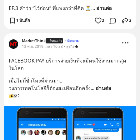
EP.3 คำว่า “ไว้ก่อน” ที่แพงกว่าที่คิด ⏳
... 
อ่านต่อ
1 บันทึก
2
3
MarketThink
•
ติดตาม
ยืนยันแล้ว
13 พ.ย. 2019 เวลา 10:33 • ธุรกิจ
FACEBOOK PAY บริการจ่ายเงินที่จะมีคนใช้งานมากสุด
ในโลก
เมื่อไม่กี่ชั่วโมงที่ผ่านมา..
วงการเทคโนโลยีก็ต้องสะเทือนอีกครั้ง
... 
อ่านต่อ
2