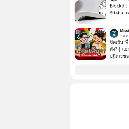
ระดับล้า
Blockdit 
ขึ้นได้อ
30 คำถา
ประวัติศา
นี้เราจะม
ครับ เลือกฟังกันได้เลยนะครับ อย่าลืมกด Follow
Miss
2 ส.ค
ติดตาม P
ขีดเส้น ‘พ
ของผมกันด้วยนะครั
พัง? | แอ
https://tinyu
ปฏิเสธของ
Podcast : h
ตั้งกำแพง
Podbean : https://tinyurl.com/mvnx
ไม่เคยปฏิ
ฟังผ่าน Y
‘สร้างขอบเ
https://you
รอยร้าวในคว
article 
แอปเท๋ Di
https://
รวิศ หาญอ
ep829-markov
สวัสดิ์ จ
อัพเดททุก
รักษาใจข
https://
รอบข้างไปพร้
===========
#selfdev
📣 ========================= เครียด หลับ