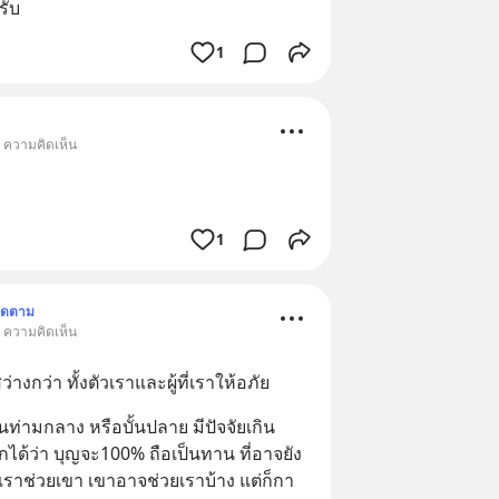
รับ
1
• ความคิดเห็น
1
ิดตาม
• ความคิดเห็น
สว่างกว่า ทั้งตัวเราและผู้ที่เราให้อภัย
ท่ามกลาง หรือบั้นปลาย มีปัจจัยเกิน
กได้ว่า บุญจะ100% ถือเป็นทาน ที่อาจยัง
ราช่วยเขา เขาอาจช่วยเราบ้าง แต่ก็กา