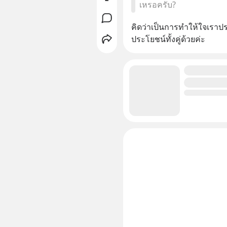
เหรอครับ?
คิดว่าเป็นการทำให้ใจเราประเส
ประโยชน์ทั้งคู่ด้วยค่ะ