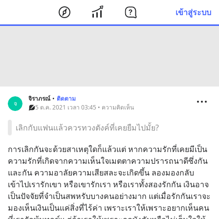
เข้าสู่ระบบ
จิราภรณ์
•
ติดตาม
จ
5 ต.ค. 2021 เวลา 03:45 • ความคิดเห็น
เลิกกับแฟนแล้วควรทวงตังค์ที่เคยยืมไปมั้ย?
การเลิกกันจะด้วยสาเหตุใดก็แล้วแต่ หากความรักที่เคยมีเป็น
ความรักที่เกิดจากความเห็นใจเมตตาความปรารถนาดีซึ่งกัน
และกัน ความอาลัยความเสียสละจะเกิดขึ้น ลองมองกลับ
เข้าไปเรารักเขา หรือเขารักเรา หรือเราทั้งสองรักกัน เงินอาจ
เป็นปัจจัยที่จำเป็นสพหรับบางคนอย่างมาก แต่เมื่อรักกันเราจะ
มองเห็นเงินเป็นแค่สิ่งที่ไร้ค่า เพราะเราให้เพราะอยากเห็นคน