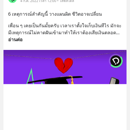
4 ก.ค. 2022 เวลา 12:00 • ไลฟ์สไตล์
6 เหตุการณ์สำคัญนี้ วางแผนผิด ชีวิตอาจเปลี่ยน
เพื่อน ๆ เคยเป็นกันมั้ยครับ เวลาเราตั้งใจเก็บเงินทีไร มักจะ
มีเหตุการณ์ไม่คาดฝันเข้ามาทำให้เราต้องเสียเงินตลอด
... 
อ่านต่อ