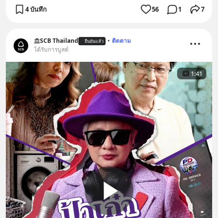
4 บันทึก
56
1
7
SCB Thailand
•
ติดตาม
ยืนยันแล้ว
ได้รับการบูสต์
1:41