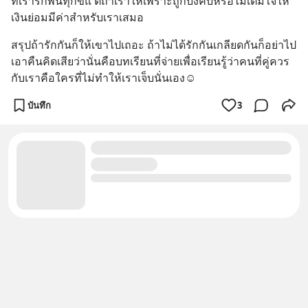
ที่เรารักพ้นทุกข์แ ต่ถ้าเราให้เพราะถูกบังคับหรือไม่เต็มใจให้
เงินย่อมมีค่าสำหรับเราเสมอ
สรุปถ้ารักกันก็ให้เขาไปเถอะ ถ้าไม่ได้รักกันเกลียดกันก็อย่าไป
เอาคืนคิดเสียว่านั่นคือบทเรียนที่จ่ายเพื่อเรียนรู้ว่าคนที่คู่ควร
กับเราคือใครที่ไม่ทำให้เราเจ็บนั่นเอง☺️
บันทึก
3