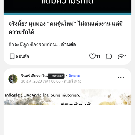
จริงมั้ย? มุมมอง "คนรุ่นใหม่" ไม่สนแต่งงาน แต่มี
ความรักได้
ถ้าจะมีลูก ต้องรวยก่อน
... 
อ่านต่อ
6 บันทึก
11
4
วินทร์ เลียววาริณ
•
ติดตาม
ยืนยันแล้ว
30 ธ.ค. 2023 เวลา 00:00 • ดนตรี เพลง