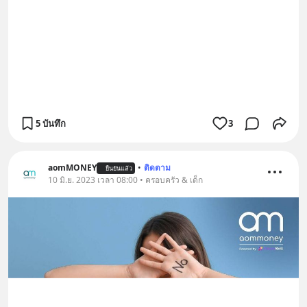
5 บันทึก
3
aomMONEY
•
ติดตาม
ยืนยันแล้ว
10 มิ.ย. 2023 เวลา 08:00 • ครอบครัว & เด็ก