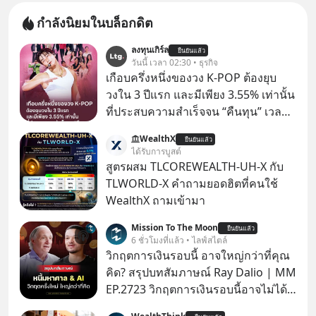
กำลังนิยมในบล็อกดิต
ลงทุนเกิร์ล
ยืนยันแล้ว
วันนี้ เวลา 02:30 • ธุรกิจ
เกือบครึ่งหนึ่งของวง K-POP ต้องยุบ
วงใน 3 ปีแรก และมีเพียง 3.55% เท่านั้น
ที่ประสบความสำเร็จจน “คืนทุน” เวลา
มองเข้าไปในวงการ K-POP เรามักจะ
WealthX
ยืนยันแล้ว
เห็นภาพความสำเร็จที่หรูหรา คอนเสิร์ต
ได้รับการบูสต์
สเกลใหญ่ระดับสเตเดียม และยอดขา
สูตรผสม TLCOREWEALTH-UH-X กับ
ยอัลบัมถล่มทลายจากวงตัวท็อปอย่าง
TLWORLD-X คำถามยอดฮิตที่คนใช้
BTS, BLACKPINK หรือ SEVENTEEN
WealthX ถามเข้ามา
Mission To The Moon
ยืนยันแล้ว
6 ชั่วโมงที่แล้ว • ไลฟ์สไตล์
วิกฤตการเงินรอบนี้ อาจใหญ่กว่าที่คุณ
คิด? สรุปบทสัมภาษณ์ Ray Dalio | MM
EP.2723 วิกฤตการเงินรอบนี้อาจไม่ได้
เหมือนทุกครั้งที่เราเคยเจอ เมื่อ Ray