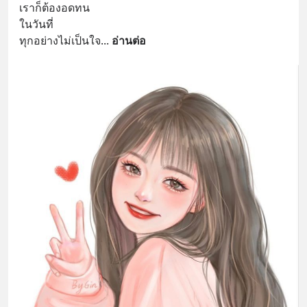
เราก็ต้องอดทน
ในวันที่
ทุกอย่างไม่เป็นใจ
... 
อ่านต่อ