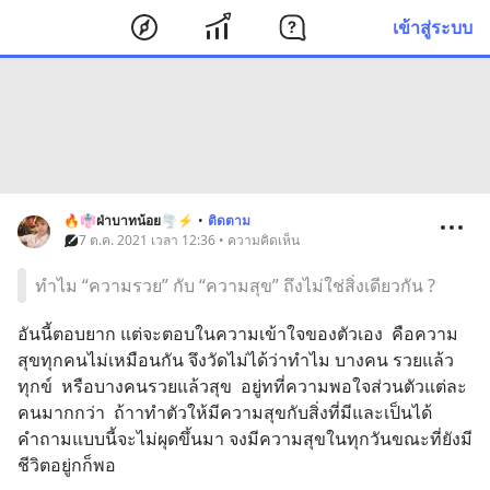
เข้าสู่ระบบ
🔥👘ฝ่าบาทน้อย🌪️⚡
•
ติดตาม
7 ต.ค. 2021 เวลา 12:36 • ความคิดเห็น
ทำไม “ความรวย” กับ “ความสุข” ถึงไม่ใช่สิ่งเดียวกัน ?
อันนี้ตอบยาก แต่จะตอบในความเข้าใจของตัวเอง  คือความ
สุขทุกคนไม่เหมือนกัน จึงวัดไม่ได้ว่าทำไม บางคน รวยแล้ว
ทุกข์  หรือบางคนรวยแล้วสุข  อยู่ทที่ความพอใจส่วนตัวแต่ละ
คนมากกว่า  ถ้าาทำตัวให้มีความสุขกับสิ่งที่มีและเป็นได้  
คำถามแบบนี้จะไม่ผุดขึ้นมา จงมีความสุขในทุกวันขณะที่ยังมี
ชีวิตอยู่กก็พอ