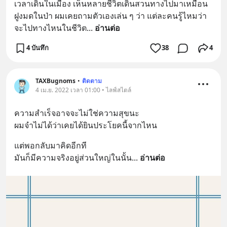
เวลาเดินในเมือง เห็นหลายชีวิตเดินสวนทางไปมาเหมือน
ฝูงมดในป่า ผมเคยถามตัวเองเล่น ๆ ว่า แต่ละคนรู้ไหมว่า
จะไปทางไหนในชีวิต
... 
อ่านต่อ
4 บันทึก
38
4
TAXBugnoms
•
ติดตาม
4 เม.ย. 2022 เวลา 01:00 • ไลฟ์สไตล์
ความสำเร็จอาจจะไม่ใช่ความสุขนะ
ผมจำไม่ได้ว่าเคยได้ยินประโยคนี้จากไหน
แต่พอกลับมาคิดอีกที
มันก็มีความจริงอยู่ส่วนใหญ่ในนั้น
... 
อ่านต่อ