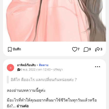
บันทึก
7
9
3
อาทิตย์เรือนสิบ
•
ติดตาม
อ
6 พ.ย. 2022 เวลา 12:43 • ปรัชญา
อิคิไก ตืออะไร แลกเปลี่ยนกันหน่อยค่ะ ?
ลองอ่านบทความนี้ดูค่ะ
มีอะไรที่ทำให้คุณอยากตื่นมาใช้ชีวิตในทุกวันแล้วหรือ
ยัง?
... 
อ่านต่อ