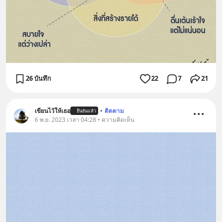
26 บันทึก
22
7
21
เขียนไว้ให้เธอ
•
ติดตาม
ยืนยันแล้ว
6 พ.ย. 2023 เวลา 04:28 • ความคิดเห็น