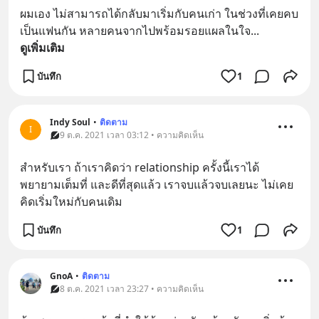
ผมเอง ไม่สามารถได้กลับมาเริ่มกับคนเก่า ในช่วงที่เคยคบ
เป็นแฟนกัน หลายคนจากไปพร้อมรอยแผลในใจ
... 
ดูเพิ่มเติม
บันทึก
1
Indy Soul
•
ติดตาม
I
9 ต.ค. 2021 เวลา 03:12 • ความคิดเห็น
สำหรับเรา ถ้าเราคิดว่า relationship ครั้งนี้เราได้
พยายามเต็มที่ และดีที่สุดแล้ว เราจบแล้วจบเลยนะ ไม่เคย
คิดเริ่มใหม่กับคนเดิม
บันทึก
1
GnoA
•
ติดตาม
8 ต.ค. 2021 เวลา 23:27 • ความคิดเห็น