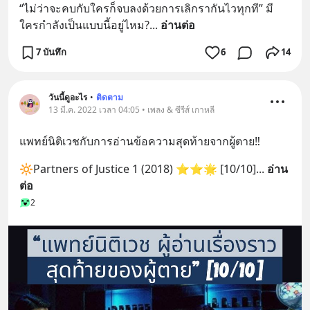
“ไม่ว่าจะคบกับใครก็จบลงด้วยการเลิกรากันไวทุกที” มี
ใครกำลังเป็นแบบนี้อยู่ไหม?
... 
อ่านต่อ
7 บันทึก
6
14
วันนี้ดูอะไร
•
ติดตาม
13 มี.ค. 2022 เวลา 04:05 • เพลง & ซีรีส์ เกาหลี
แพทย์นิติเวชกับการอ่านข้อความสุดท้ายจากผู้ตาย‼️
🔆Partners of Justice 1 (2018) ⭐️⭐️🌟 [10/10]
... 
อ่าน
ต่อ
2