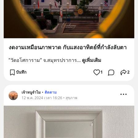
งดงามเหมือนภาพวาด กับแสงอาทิตย์ที่กำลังลับตา
”วัดอโศการาม” จ.สมุทรปราการ
... 
ดูเพิ่มเติม
บันทึก
1
2
เจ้าหนูจำไม
•
ติดตาม
12 พ.ค. 2024 เวลา 16:26 • สุขภาพ