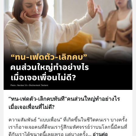
“ทน-เฟดตัว-เลิกคบทันที”คนส่วนใหญ่ทำอย่างไร
เมื่อเจอเพื่อนที่ไม่ดี?
ความสัมพันธ์ “แบบเพื่อน” ที่เกิดขึ้นในชีวิตคนเรา บางครั้ง
เราก็อาจเจอคนที่ดีจนเรารู้สึกมหัศจรรย์ว่าบนโลกนี้มีคนที่
ดีกับเราได้ขนาดนี้เลยเหรอ แต่บางครั้ง
... 
อ่านต่อ