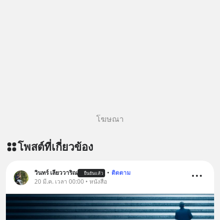
โฆษณา
โพสต์ที่เกี่ยวข้อง
วินทร์ เลียววาริณ
•
ติดตาม
ยืนยันแล้ว
20 มี.ค. เวลา 00:00 • หนังสือ