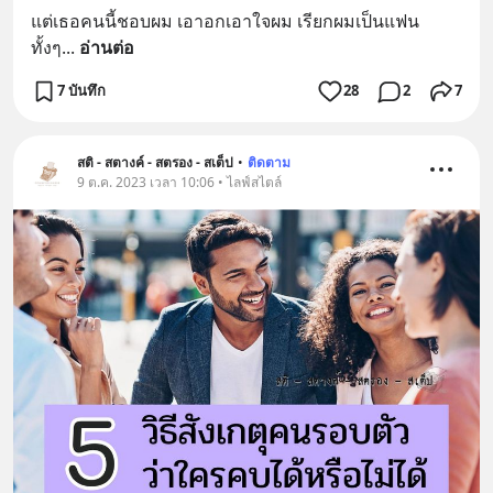
แต่เธอคนนี้ชอบผม เอาอกเอาใจผม เรียกผมเป็นแฟน
ทั้งๆ
... 
อ่านต่อ
7 บันทึก
28
2
7
สติ - สตางค์ - สตรอง - สเต็ป
•
ติดตาม
9 ต.ค. 2023 เวลา 10:06 • ไลฟ์สไตล์