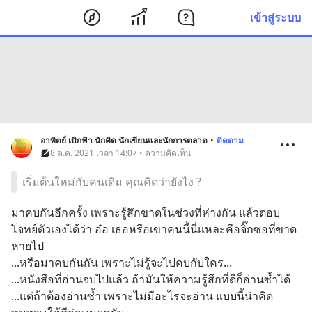
เข้าสู่ระบบ
อาทิตย์ เบิกฟ้า นักคิด นักเขียนและนักการตลาด
•
ติดตาม
8 ต.ค. 2021 เวลา 14:07 • ความคิดเห็น
เริ่มต้นใหม่กับคนเดิม คุณคิดว่ายังไง ?
มาคบกันอีกครั้ง เพราะรู้สึกขาดในช่วงที่ห่างกัน แล้วตอบ
โจทย์ตัวเองได้ว่า อ๋อ เธอหรือเขาคนนี้นี่แหละคือจิ๊กซอที่ขาด
หายไป
...หรือมาคบกันกัน เพราะไม่รู้จะไปคบกับใคร...
...หนังสือที่อ่านจบไปแล้ว ถ้ามันให้ความรู้สึกที่ดีก็อ่านซ้ำได้
...แต่ถ้าต้องอ่านซ้ำ เพราะไม่มีอะไรจะอ่าน แบบนี้น่าคิด 