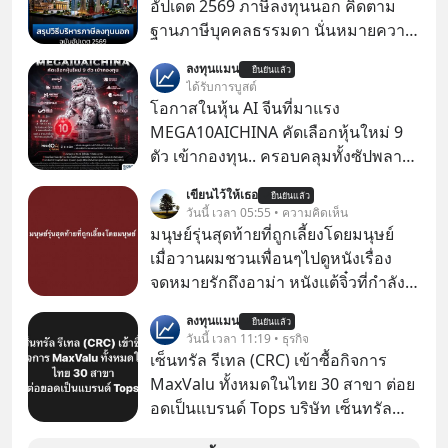
อัปเดต 2569 ภาษีลงทุนนอก คิดตาม
ฐานภาษีบุคคลธรรมดา นั่นหมายความ
ว่าถ้าเรามีกำไร 100,000 บาท
ลงทุนแมน
ยืนยันแล้ว
ได้รับการบูสต์
โอกาสในหุ้น AI จีนที่มาแรง
MEGA10AICHINA คัดเลือกหุ้นใหม่ 9
ตัว เข้ากองทุน.. ครอบคลุมทั้งซัปพลาย
เชน AI จีน พิเศษ ช่วง 3 - 19 ส.ค. 69 มี
เขียนไว้ให้เธอ
ยืนยันแล้ว
โปรโมชัน ลด 50% ค่าธรรมเนียมซื้อ |
วันนี้ เวลา 05:55 • ความคิดเห็น
ยอด 2 ล้านบาทขึ้นไป ฟรีค่าธรรมเนียม
มนุษย์รุ่นสุดท้ายที่ถูกเลี้ยงโดยมนุษย์
ซื้อ
เมื่อวานผมชวนเพื่อนๆไปดูหนังเรื่อง
จดหมายรักถึงอาม่า หนังแต้จิ๋วที่กำลัง
โด่งดังทั่วโลกอยู่ในตอนนี้ เหตุเกิดจาก
ลงทุนแมน
ยืนยันแล้ว
ป๊าผมเห็นโปสเตอร์หนังเรื่องนี้หลาย
วันนี้ เวลา 11:19 • ธุรกิจ
เดือนก่อนและอยากดูมาก ด้วยเพราะว่า
เซ็นทรัล รีเทล (CRC) เข้าซื้อกิจการ
อากงก็มาจากเมืองจีน ป๊าก็พูดแต้จิ๋วได้
MaxValu ทั้งหมดในไทย 30 สาขา ต่อย
มีเรื่องราวมีความผูกพันที่ได้ยินตั้งแต่
อดเป็นแบรนด์ Tops บริษัท เซ็นทรัล
เด็ก
รีเทล คอร์ปอเรชั่น จำกัด (มหาชน) หรือ