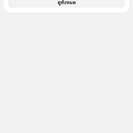
CRC แจ้งตลาดหลักทรัพย์ฯ ว่า บริษัท
ดูทั้งหมด
เซ็นทรัล ฟู้ด รีเทล จำกัด (CFR) ซึ่งเป็น
บริษัทย่อยที่ CRC ถือหุ้นทั้งทางตรงและ
ทางอ้อม 100%