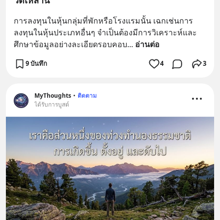
การลงทุนในหุ้นกลุ่มที่พักหรือโรงแรมนั้น เฉกเช่นการ
ลงทุนในหุ้นประเภทอื่นๆ จำเป็นต้องมีการวิเคราะห์และ
ศึกษาข้อมูลอย่างละเอียดรอบคอบ
... 
อ่านต่อ
9 บันทึก
4
3
MyThoughts
•
ติดตาม
ได้รับการบูสต์