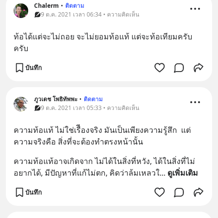
Chalerm
•
ติดตาม
9 ต.ค. 2021 เวลา 06:34 • ความคิดเห็น
ท้อได้แต่จะไม่ถอย จะไม่ยอมท้อแท้ แต่จะท้อเทียมครับ
ครับ
บันทึก
ภูวเดช โพธิทัพพะ
•
ติดตาม
9 ต.ค. 2021 เวลา 05:33 • ความคิดเห็น
ความท้อแท้ ไม่ใช่เรืีองจริง มันเป็นเพียงความรู้สึก  แต่
ความจริงคือ สิ่งที่จะต้องทำตรงหน้านั้น
ความท้อแท้อาจเกิดจาก ไม่ได้ในสิ่งที่หวัง, ได้ในสิ่งที่ไม่
อยากได้, มีปัญหาที่แก้ไม่ตก, คิดว่าล้มเหลวใ
... 
ดูเพิ่มเติม
บันทึก