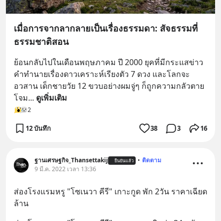
เมื่อการจากลากลายเป็นเรื่องธรรมดา: สัจธรรมที่
ธรรมชาติสอน
ย้อนกลับไปในเดือนพฤษภาคม ปี 2000 ยุคที่มีกระแสข่าว
คำทำนายเรื่องดาวเคราะห์เรียงตัว 7 ดวง และโลกจะ
อวสาน เด็กชายวัย 12 ขวบอย่างผมจู่ๆ ก็ถูกความกลัวตาย
โจม
... 
ดูเพิ่มเติม
2
12 บันทึก
38
3
16
ฐานเศรษฐกิจ_Thansettakij
•
ติดตาม
ยืนยันแล้ว
9 มี.ค. 2022 เวลา 13:36
ส่องโรงแรมหรู "โซเนวา คีรี" เกาะกูด พัก 2วัน ราคาเฉียด
ล้าน