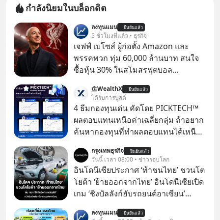
กำลังนิยมในบล็อกดิต
ลงทุนแมน
ยืนยันแล้ว
5 ชั่วโมงที่แล้ว • ธุรกิจ
เจฟฟ์ เบโซส์ ผู้ก่อตั้ง Amazon และ
พรรคพวก ทุ่ม 60,000 ล้านบาท สนใจ
ซื้อหุ้น 30% ในสโมสรฟุตบอล
Liverpool มีรายงานจาก BBC Sport ว่า
WealthX
ยืนยันแล้ว
กลุ่มนักลงทุนที่มี เจฟฟ์ เบโซส์ (Jeff
ได้รับการบูสต์
Bezos) มหาเศรษฐีและผู้ก่อตั้ง
4 ธีมกองทุนเด่น คัดโดย PICKTECH™
Amazon กับอามิต ภาเทีย (Amit
ผลตอบแทนเหนือค่าเฉลี่ยกลุ่ม ถ้าอยาก
Bhatia) นักธุรกิจชาวอังกฤษเชื้อสาย
ค้นหากองทุนที่ทำผลตอบแทนได้เหนือ
อินเดีย และเอดูอาร์โด ซาเวริน
กว่าค่าเฉลี่ยกลุ่ม โดยที่ไม่ต้องมานั่ง
กรุงเทพธุรกิจ
(Eduardo Saverin) ผู้ร่วมก่อตั้ง
ยืนยันแล้ว
ค้นหาข้อมูลและวิเคราะห์เองให้เสีย
วันนี้ เวลา 08:00 • ข่าวรอบโลก
Facebook ร่วมอยู่ด้วย
เวลา แค่ใช้ PICKTECH™ บนแอป
อินโดนีเซียประกาศ ‘ท้าชนไทย’ ชวนโต
WealthX ช่วยคัดกองทุนเด่นให้ได้
โยต้า ‘ย้ายออกจากไทย’ อินโดนีเซียเปิด
เกม ‘ชิงบัลลังก์ฮับรถยนต์อาเซียน’
ประกาศท้าชนไทยตรงๆ โดยรัฐมนตรี
ลงทุนแมน
ยืนยันแล้ว
คลังของอินโดฯ เรียกร้อง ‘โตโยต้า’ ย้าย