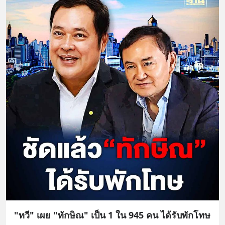
"ทวี​" เผย "ทักษิณ​" เป็น​ 1 ใน​ 945 คน ได้รับพักโทษ