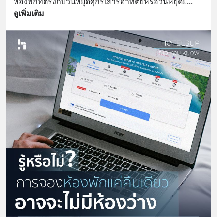
ห้องพักที่ตรงกับวันหยุดศุกร์เสาร์อาทิตย์หรือวันหยุดย
... 
ดูเพิ่มเติม