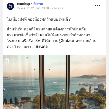
Hotelsup
•
ติดตาม
27 ก.ค. 2022 เวลา 23:00 • ท่องเที่ยว
ไปเที่ยวทั้งที จองห้องพักวิวแบบไหนดี ?
สำหรับวันหยุดที่ใครหลายคนต้องการพักผ่อนกับ
ธรรมชาติ เชื่อว่าจำนวนไม่น้อย น่าจะกำลังมองหา
โรงแรม หรือรีสอร์ท ที่ให้ความรู้สึกผ่อนคลายรายล้อม
ด้วยวิวจากธรร
... 
อ่านต่อ