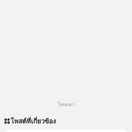
โฆษณา
โพสต์ที่เกี่ยวข้อง