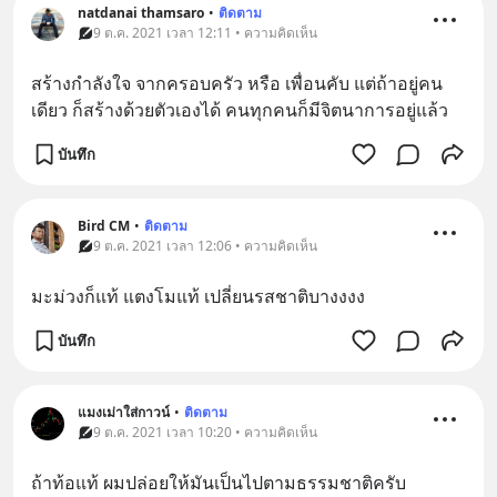
natdanai thamsaro
•
ติดตาม
9 ต.ค. 2021 เวลา 12:11 • ความคิดเห็น
สร้างกำลังใจ จากครอบครัว หรือ เพื่อนคับ แต่ถ้าอยู่คน
เดียว ก็สร้างด้วยตัวเองได้ คนทุกคนก็มีจิตนาการอยู่แล้ว
บันทึก
Bird CM
•
ติดตาม
9 ต.ค. 2021 เวลา 12:06 • ความคิดเห็น
มะม่วงก็แท้ แตงโมแท้ เปลี่ยนรสชาติบางงงง
บันทึก
แมงเม่าใส่กาวน์
•
ติดตาม
9 ต.ค. 2021 เวลา 10:20 • ความคิดเห็น
ถ้าท้อแท้ ผมปล่อยให้มันเป็นไปตามธรรมชาติครับ