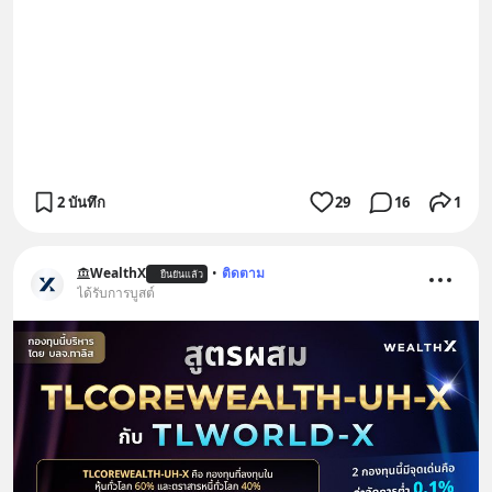
2 บันทึก
29
16
1
WealthX
•
ติดตาม
ยืนยันแล้ว
ได้รับการบูสต์