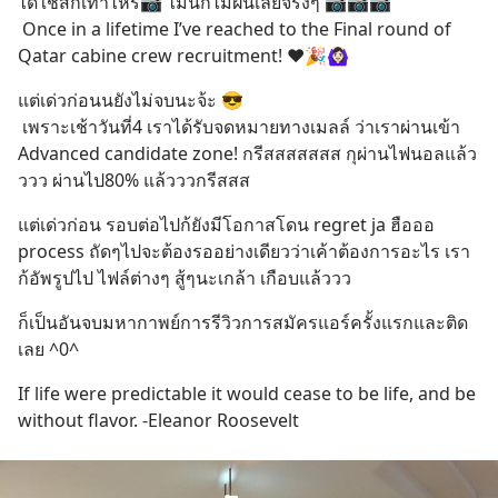
ได้ใช้สักเท่าไหร่📷 ไม่นึกไม่ฝันเลยจริงๆ 📷📷📷 
 Once in a lifetime I’ve reached to the Final round of 
Qatar cabine crew recruitment! ❤️🎉🙆🏻‍♀️
แต่เด่วก่อนนยังไม่จบนะจ้ะ 😎
 เพราะเช้าวันที่4 เราได้รับจดหมายทางเมลล์ ว่าเราผ่านเข้า 
Advanced candidate zone! กรีสสสสสสส กุผ่านไฟนอลแล้ว
ววว ผ่านไป80% แล้วววกรีสสส
แต่เด่วก่อน รอบต่อไปก้ยังมีโอกาสโดน regret ja ฮือออ 
process ถัดๆไปจะต้องรออย่างเดียวว่าเค้าต้องการอะไร เรา
ก้อัพรูปไป ไฟล์ต่างๆ สู้ๆนะเกล้า เกือบแล้ววว
ก็เป็นอันจบมหากาพย์การรีวิวการสมัครแอร์ครั้งแรกและติด
เลย ^0^
If life were predictable it would cease to be life, and be 
without flavor. -Eleanor Roosevelt