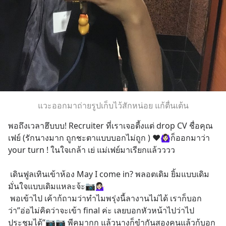
แวะออกมาถ่ายรูปเก็บไว้สักหน่อย แก้ตื่นเต้น
พอถึงเวลาฮึบบบ! Recruiter ที่เราเจอตี้งแต่ drop CV ชื่อคุณ
เฟย์ (รักนางมาก ถูกชะตาแบบบอกไม่ถูก ) ❤️🙆🏻‍♀️ก็ออกมาว่า 
your turn ! ในใจเกล้า เย่ แม่เฟย์มาเรียกแล้วววว
 เดินฟูลเทินเข้าห้อง May I come in? พลอตเดิม ยิ้มแบบเดิม 
มั่นใจแบบเดิมแหละจ้ะ📷💁🏻‍♀️
 พอเข้าไป เค้าก้ถามว่าทำไมพรุ่งนี้ลางานไม่ได้ เราก็บอก
ว่า”อ่อไม่คิดว่าจะเข้า final ค่ะ เลยบอกหัวหน้าไปว่าไป
ประชุมได้”📷📷 พีคมากก แล้วนางก็ขำกันสองคนแล้วก้บอก