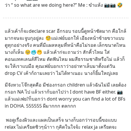
ว่า “ so what are we doing here?” Me : ขำแห้ง 📷📷 🤣
แล้วเค้าก็จะdeclare scar อีกรอบ รอบนี้ดูหน้าชัดมาก คือใกล้
มากจนจะจูบกุอยู่ละ 🧐แม่เฟย์บอกให้ เอียงหน้าซ้ายขวาแบบ
ดูทุกอย่างจริง คนที่มีแผลหลุมที่หน้าคือไม่รอด เล็กขนาดไหน
นางก็เห็น 🥺🥶🤭 แล้วเค้าก่จะถามว่า สักคิ้วไหม ใส่
คอนแทคเลนส์สีไหม ดัดฟันไหม ผมสีธรรมชาติหรือไม่ แล้วก็
จะให้เราแบมือ คุณเฟย์บอกเราว่าอย่าทาเล็บมาตั้งแต่วัน 
drop CV เค้าก้ถามเลยว่า ไม่ได้ทาเนอะ นางก็ยิ้มใหญ่เลย
มีจังหวะโจ๊กสุดคือ มีช่องกรอก children แล้วฉันไม่มี เลยต้อง
กรอก NA ไป แล้วเราก้บอกไปว่า I dont have BF either. 📷 
แล้วแม่เฟย?ก็บอกว่า dont worry you can find a lot of BFs 
in DOHA. 555555 ผีมากกก ตลกกก
 พอดูเรื่องผิวและแผลเป็นเสร็จ นางก็บอกว่ารอบนี้ขอแบบ 
relax ไม่เครียดชิวๆน้าาา กุคิดในใจจ้ะ relax ja เครียดจะ