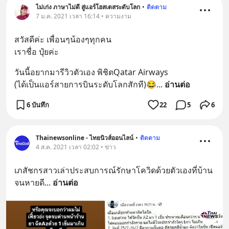
ไม่เก่ง ภาษาไม่ดี สู่แอร์โฮสเตสระดับโลก
•
ติดตาม
7 ม.ค. 2021 เวลา 16:14 • ความงาม
สวัสดีค่ะ เพื่อนๆน้องๆทุกคน 
เราชื่อ ปุ๋ยค่ะ
วันนี้อยากมารีวิวตัวเอง พิชิตQatar Airways 
(ได้เป็นแอร์สายการบินระดับโลกสักที)😂
... 
อ่านต่อ
6 บันทึก
22
5
6
Thainewsonline - ไทยนิวส์ออนไลน์
•
ติดตาม
4 ส.ค. 2021 เวลา 02:02 • ข่าว
เภสัชกรสาวเล่าประสบการณ์รักษาโควิดด้วยตัวเองที่บ้าน
จนหายดี
... 
อ่านต่อ