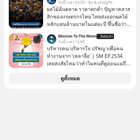
วันนี้ เวลา 03:30 • หุ้น & เศรษฐกิจ
เครือเจริญโภคภัณฑ์
หน่วยความจำ โมเดล AI ยันหุ่นยนต์
ผลไม้ล้นตลาด ราคาตกต่ำ ปัญหาคลาส
✅ได้การรับยกเว้นภาษี Capital Gain
สิกของเกษตรกรไทย ไทยส่งออกผลไม้
ตามกฎหมายภาษีของประเทศไทย
หลักแสนล้านบาทในแต่ละปี ขึ้นชื่อว่า
เป็นผู้ผลิตและส่งออกผลไม้เมืองร้อน
Mission To The Moon
ยืนยันแล้ว
เบอร์ต้น ๆ ของโลก
วันนี้ เวลา 12:00
บริหารคน บริหารใจ ปรัชญาเพื่อคน
ทำงานจาก ‘เหลาจื่อ’ | 5M EP.2534
เคยสงสัยไหมว่าทำไมคนที่ดูอ่อนแอถึง
กลายเป็นคนที่เข้มแข็งที่สุดในบาง
สถานการณ์ แล้วทำไมคนที่ไม่ออกแรง
ดูทั้งหมด
ทำอะไรเลยถึงประสบความสำเร็จได้ไว
กว่าใครเพื่อน? ไม่แน่ว่าคนกลุ่มนี้อาจ
จะเป็นคนที่รู้จักบริหารใจตัวเอง และคน
รอบตัวได้เก่งที่สุดก็เป็นได้ โดยพอดแค
สต์ 5M ในวันนี้จะพาทุกคนไปสำรวจวิธี
การบริหารคนและบริหารใจ ปรัชญา
เพื่อคนทำงานจาก ‘เหลาจื่อ’ (เล่าจื๊อ) นัก
ปราชญ์จีนแห่งยุคไปด้วยกัน