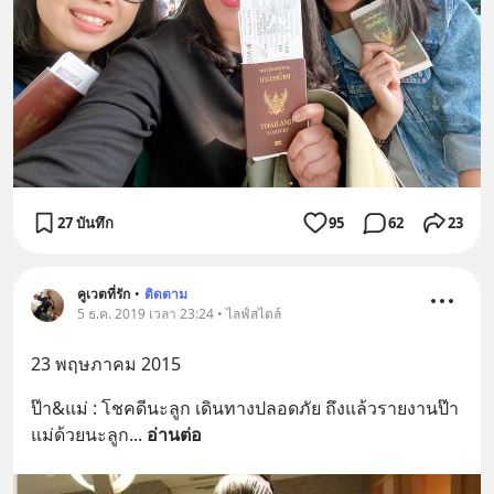
27 บันทึก
95
62
23
คูเวตที่รัก
•
ติดตาม
5 ธ.ค. 2019 เวลา 23:24 • ไลฟ์สไตล์
23 พฤษภาคม 2015
ป๊า&แม่ : โชคดีนะลูก เดินทางปลอดภัย ถึงแล้วรายงานป๊า
แม่ด้วยนะลูก
... 
อ่านต่อ