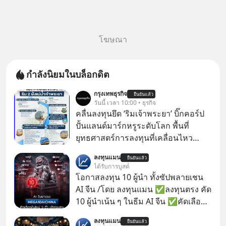
โฆษณา
กำลังนิยมในบล็อกดิต
กรุงเทพธุรกิจ
ยืนยันแล้ว
วันนี้ เวลา 10:00 • ธุรกิจ
คลื่นลงทุนยึด ‘ริมเจ้าพระยา’ บิ๊กคอร์ป
ปั้นแลนด์มาร์กหรูระดับโลก พื้นที่
ยุทธศาสตร์การลงทุนที่เคลื่อนไหว
คึกคักเวลานี้ถูกจับตามองที่บริเวณ “ริม
ลงทุนแมน
ยืนยันแล้ว
แม่น้ำเจ้าพระยา” นับเป็นคลื่นการลงทุน
ได้รับการบูสต์
ลูกที่ 2 ในการพัฒนาการท่องเที่ยว 2 ฝั่ง
โอกาสลงทุน 10 ผู้นำ ทั้งซัปพลายเชน
แม่น้ำเจ้าพระยา ต่อจาก “ไอคอนสยาม
AI จีน /โดย ลงทุนแมน ✅ลงทุนตรง คัด
โมเดล” ภายใต้ 3 พันธมิตรร่วมทุน
10 ผู้นำเน้น ๆ ในธีม AI จีน ✅คัดเลือก
บริษัท สยามพิวรรธน์ จำกัด, แมกโนเลีย
หุ้นใหม่ 9 ตัว เข้ากองทุน ✅ร่วมเป็น
ลงทุนแมน
ควอลิตี้ ดีเวล็อปเม้นต์ คอร์ปอเรชั่น และ
ยืนยันแล้ว
เจ้าของผู้นำ AI จีน ตั้งแต่โรงงานผลิตชิป