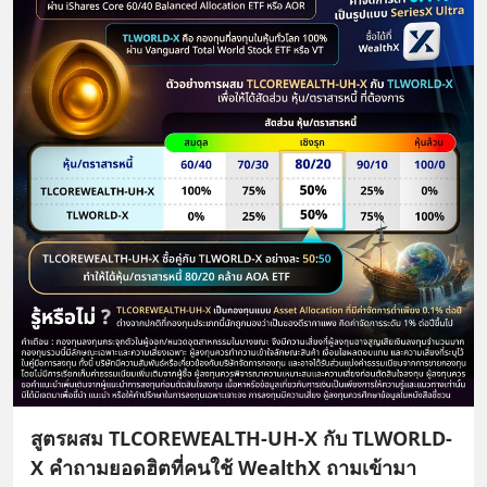
สูตรผสม TLCOREWEALTH-UH-X กับ TLWORLD-
X คำถามยอดฮิตที่คนใช้ WealthX ถามเข้ามา