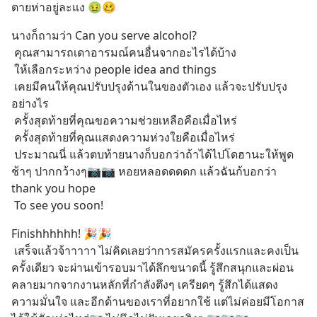
ตายห่าอยู่ละแง 🤢🥴
นางก็ถามว่า Can you serve alcohol?
 คุณสามารถเดาอารมณ์คนอื่นจากอะไรได้บ้าง
 ให้เลือกระหว่าง people idea and things 
 เคยมีคนให้คุณปรับปรุงด้านในของตัวเอง แล้วจะปรับปรุง
อย่างไร
 ครั้งสุดท้ายที่คุณขอความช่วยเหลือคือเมื่อไหร่
 ครั้งสุดท้ายที่คุณแสดงความห่วงใยคือเมื่อไหร่
 ประมาณนี่ แล้วตบท้ายนางก็บอกว่าถ้าได้ไปโดฮานะให้พูด
ช้าๆ ปากกว้างๆ📷📷 หอยหลอดดดดก แล้วฉันก้บอกว่า 
thank you hope
 To see you soon!
Finishhhhhh! 🎉🎉
 เสร็จแล้วจ้าาาาา ไม่คิดเลยว่าการสมัครครั้งแรกและคงเป็น
ครั้งเดียว จะผ่านเข้ารอบมาได้ลึกขนาดนี้ รู้สึกสนุกและผ่อน
คลายมากจากงานหลักที่กำลังตึงๆ เครียดๆ รู้สึกได้แสดง
ความมั่นใจ และอีกด้านของเราที่อยากใช้ แต่ไม่ค่อยมีโอกาส