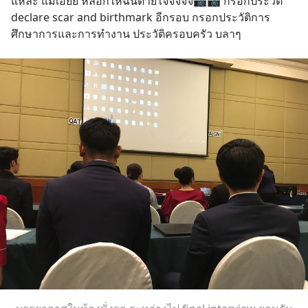
แหละ แม่เอ้ยย หลอกให้ฉันตายใจจจจจ📷📷 กรอกประวัติ 
declare scar and birthmark อีกรอบ กรอกประวัติการ
ศึกษาการและการทำงาน ประวัติครอบครัว บลาๆ