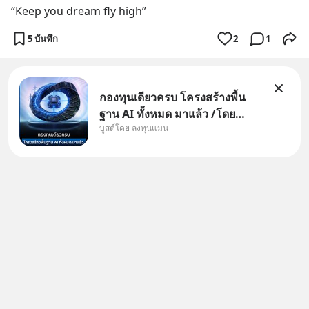
“Keep you dream fly high”
5 บันทึก
2
1
กองทุนเดียวครบ โครงสร้างพื้น
ฐาน AI ทั้งหมด มาแล้ว /โดย
บูสต์โดย ลงทุนแมน
ลงทุนแมน AI Supercycle คือช่วง
เวลาที่เทคโนโลยีปัญญาประดิษฐ์
จะกลายเป็นตัวขับเคลื่อนหลัก ของ
การเติบโตทางเศรษฐกิจ และวิถี
ชีวิตของผู้คนอย่างยาวนานต่