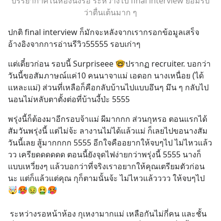
บรรยากาศในห้องนั่งรอ ระหว่างไป final interview ยอมรับ
ว่าตื่นเต้นมาก ๆ
ปกติ final interview ก็มักจะหลังจากเรากรอกข้อมูลเสร็จ
อ้างอิงจากการอ่านรีวิว55555 รอบเก่าๆ
แต่เดี๋ยวก่อน รอบนี้ Surpriseee 🤓ปรากฏ recruiter. บอกว่า
วันนี้ขอสัมภาษณ์แค่10 คนนาจาแม่ เอดอก นางเหนื่อย (ได้
แหละแม่) ส่วนที่เหลือก็คือกลับบ้านไปแบบอึนๆ มึน ๆ กลับไป
นอนไม่หลับตาตั้งต่อที่บ้านงี้ป่ะ 5555
พรุ่งนี้ก็ต้องมาอีกรอบจ้าแม่ ผีมากกก ส่วนกุหรอ ตอนแรกได้
สัมวันพรุ่งนี้ แต่ไม่จ้ะ ลางานไม่ได้แล้วแม่ ก็เลยไปขอนางสัม
วันนี้เลย สู้มากกกก 5555 อีกใจคืออยากให้จบๆไป ไม่ไหวแล้ว
วว เครียดดดดดด ตอนนี้ยังจุดไฟง่ายกว่าพรุ่งนี้ 5555 นางก็
แบบเหวี่ยงๆ แล้วบอกว่าที่จริงเราอยากให้คุณเตรียมตัวก่อน
นะ แต่ก็แล้วแต่คุณ กุก็ตามนั้นจ้ะ ไม่ไหวแล้วววว ให้จบๆไป 
🤯🥵🤢🤮🥵
 ระหว่างรอหน้าห้อง กุเหงามากแม่ เหลือกันไม่กี่คน และชั้น