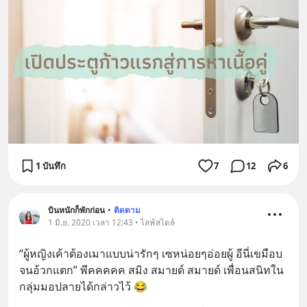
1 บันทึก
7
12
6
บินหนักก็พักก่อน
•
ติดตาม
1 มิ.ย. 2020 เวลา 12:43 • ไลฟ์สไตล์
“ผู้หญิงเค้าต้องเมาแบบน่ารักๆ เซหน่อยๆอ่อยผู้ อีนี่เขมือบ
จนอ้วกแตก” พีคคคคค สมิง สมายด์ สมายด์ เพื่อนสนิทใน
กลุ่มมอปลายได้กล่าวไว้ 😂