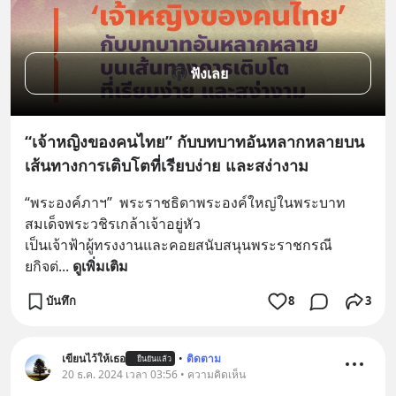
ฟังเลย
“เจ้าหญิงของคนไทย” กับบทบาทอันหลากหลายบน
เส้นทางการเติบโตที่เรียบง่าย และสง่างาม
“พระองค์ภาฯ”  พระราชธิดาพระองค์ใหญ่ในพระบาท
สมเด็จพระวชิรเกล้าเจ้าอยู่หัว
เป็นเจ้าฟ้าผู้ทรงงานและคอยสนับสนุนพระราชกรณี
ยกิจต่
... 
ดูเพิ่มเติม
บันทึก
8
3
เขียนไว้ให้เธอ
•
ติดตาม
ยืนยันแล้ว
20 ธ.ค. 2024 เวลา 03:56 • ความคิดเห็น