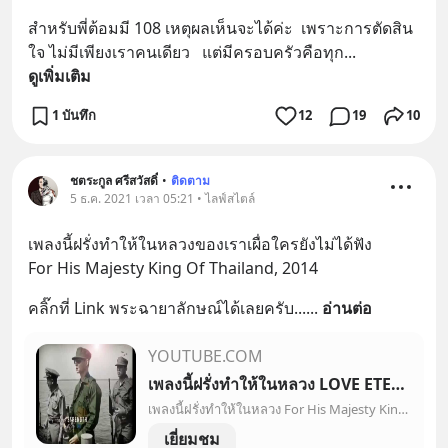
สำหรับพี่ต้อมมี 108 เหตุผลเห็นจะได้ค่ะ  เพราะการตัดสิน
ใจ ไม่มีเพียงเราคนเดียว   แต่มีครอบครัวคือทุก
... 
ดูเพิ่มเติม
1 บันทึก
12
19
10
ชตระกูล ศรีสวัสดิ์
•
ติดตาม
5 ธ.ค. 2021 เวลา 05:21 • ไลฟ์สไตล์
เพลงนี้ฝรั่งทำให้ในหลวงของเราเผื่อใครยังไม่ได้ฟัง 
For His Majesty King Of Thailand, 2014
คลิ๊กที่ Link พระฉายาลักษณ์ได้เลยครับ...
... 
อ่านต่อ
YOUTUBE.COM
เพลงนี้ฝรั่งทำให้ในหลวง LOVE ETERNALLY (เพื่อพ่อตลอดไป) - PAUL EWING
เพลงนี้ฝรั่งทำให้ในหลวง For His Majesty King Of Thailand, 2014 Song From : https://www.youtube.com/watch?v=nvu62kq6-n8 รักอันเป็นนิรันดร์ (Love Eternally) เน...
เยี่ยมชม