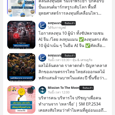
คลื่นลงทุนยึด ‘ริมเจ้าพระยา’ บิ๊กคอร์ป
ปั้นแลนด์มาร์กหรูระดับโลก พื้นที่
ยุทธศาสตร์การลงทุนที่เคลื่อนไหว
คึกคักเวลานี้ถูกจับตามองที่บริเวณ “ริม
ลงทุนแมน
ยืนยันแล้ว
แม่น้ำเจ้าพระยา” นับเป็นคลื่นการลงทุน
ได้รับการบูสต์
ลูกที่ 2 ในการพัฒนาการท่องเที่ยว 2 ฝั่ง
โอกาสลงทุน 10 ผู้นำ ทั้งซัปพลายเชน
แม่น้ำเจ้าพระยา ต่อจาก “ไอคอนสยาม
AI จีน /โดย ลงทุนแมน ✅ลงทุนตรง คัด
โมเดล” ภายใต้ 3 พันธมิตรร่วมทุน
10 ผู้นำเน้น ๆ ในธีม AI จีน ✅คัดเลือก
บริษัท สยามพิวรรธน์ จำกัด, แมกโนเลีย
หุ้นใหม่ 9 ตัว เข้ากองทุน ✅ร่วมเป็น
ลงทุนแมน
ควอลิตี้ ดีเวล็อปเม้นต์ คอร์ปอเรชั่น และ
ยืนยันแล้ว
เจ้าของผู้นำ AI จีน ตั้งแต่โรงงานผลิตชิป
วันนี้ เวลา 03:30 • หุ้น & เศรษฐกิจ
เครือเจริญโภคภัณฑ์
หน่วยความจำ โมเดล AI ยันหุ่นยนต์
ผลไม้ล้นตลาด ราคาตกต่ำ ปัญหาคลาส
✅ได้การรับยกเว้นภาษี Capital Gain
สิกของเกษตรกรไทย ไทยส่งออกผลไม้
ตามกฎหมายภาษีของประเทศไทย
หลักแสนล้านบาทในแต่ละปี ขึ้นชื่อว่า
เป็นผู้ผลิตและส่งออกผลไม้เมืองร้อน
Mission To The Moon
ยืนยันแล้ว
เบอร์ต้น ๆ ของโลก
วันนี้ เวลา 12:00
บริหารคน บริหารใจ ปรัชญาเพื่อคน
ทำงานจาก ‘เหลาจื่อ’ | 5M EP.2534
เคยสงสัยไหมว่าทำไมคนที่ดูอ่อนแอถึง