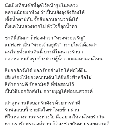
นั่งเบิ่งเทียนชัยที่จุดไว้หน้ารูปในหลวง
หลานน้อยมาท้วง ว่าเป็นหยังลุงจึงร้องไห้
เช็ดน้ำตาบ่ทัน จั๊กสิบอกหลานว่าจั่งใด๋
ตั้งแต่ในหลวงจากไป หัวใจก็จุกน้ำตา
ชาตินี้เกิดมา ก็ท่องคำว่า “ทรงพระเจริญ”
แม่พ่อพาเอิ้น “พระเจ้าอยู่หัว” กราบไหว้เด้อหล่า
คนไทยทั้งแผ่นดินนี้ บารมีในหลวงรักษา
กอดหลานเบิ่งรูปข้างฝา บ่ฮู้น้ำตาเผลอมาตอนไหน
สิบอกฮักจั่งใด๋ บอกรักอย่างไร ให้พ่อได้ยิน
เสียงร้องไห้ของคนบนดิน ได้ยินถึงฟ้าหรือไม่
สิทำความดี รักสามัคคี ที่พ่อสอนไว้
เป็นวิธีบอกรักส่งไป ถวายบุญให้พ่อบนสวรรค์
เล่าสู่หลานฟังบอกรักดังๆ ด้วยการทำดี
รักพ่อแบบนี้ ช่วยดึงใจพาไทยข้ามผ่าน
ที่ในหลวงท่านทรงห่วงใย คืออยากให้คนไทยรักกัน
หากเรารักพระองค์ท่าน ก็ต้องช่วยกันตามรอยความดี