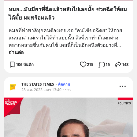
หมอ...มันมียาที่ฉีดแล้วหลับไปเลยมั้ย ช่วยฉีดให้ผม
ได้มั้ย ผมพร้อมแล้ว
หมอที่ทำพาลิทุกคนต้องเคยเจอ “คนไข้ขอฉีดยาให้ตาย
แน่นอน” แต่เราไม่ได้ทำแบบนั้น สิ่งที่เราทำมีแตกต่าง
หลากหลายขึ้นกับคนไข้ เคสนี้ก็เป็นอีกหนึ่งตัวอย่างที่
... 
อ่านต่อ
106 บันทึก
215
15
148
THE STATES TIMES
•
ติดตาม
28 ส.ค. 2023 เวลา 13:40 • ข่าว