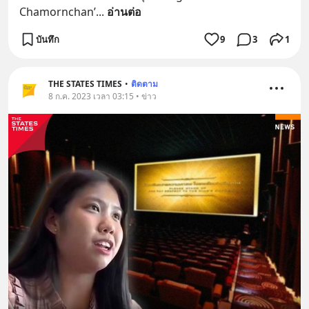
Chamornchan’
... 
อ่านต่อ
บันทึก
9
3
1
THE STATES TIMES
•
ติดตาม
8 ก.ค. 2023 เวลา 03:15 • ข่าว