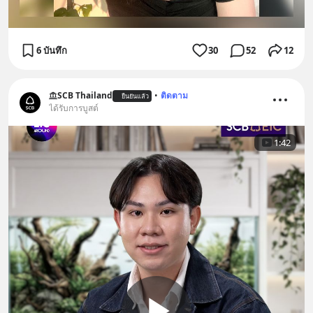
6 บันทึก
30
52
12
SCB Thailand
•
ติดตาม
ยืนยันแล้ว
ได้รับการบูสต์
1:42