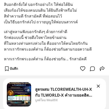
สิบอกฮักจั่งใด๋ บอกรักอย่างไร ให้พ่อได้ยิน
เสียงร้องไห้ของคนบนดิน ได้ยินถึงฟ้าหรือไม่
สิทำความดี รักสามัคคี ที่พ่อสอนไว้
เป็นวิธีบอกรักส่งไป ถวายบุญให้พ่อบนสวรรค์
เล่าสู่หลานฟังบอกรักดังๆ ด้วยการทำดี
รักพ่อแบบนี้ ช่วยดึงใจพาไทยข้ามผ่าน
ที่ในหลวงท่านทรงห่วงใย คืออยากให้คนไทยรักกัน
หากเรารักพระองค์ท่าน ก็ต้องช่วยกันตามรอยความดี
หากเรารักพระองค์ท่าน ก็ต้องช่วยกัน .. รักสามัคคี
บันทึก
สูตรผสม TLCOREWEALTH-UH-X
กับ TLWORLD-X คำถามยอดฮิตที่
บูสต์โดย WealthX
คนใช้ WealthX ถามเข้ามา