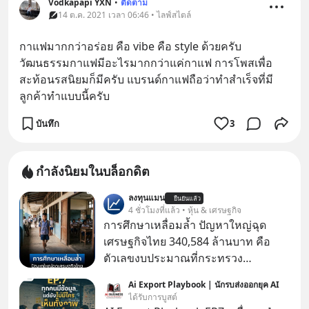
Vodkapapi YXN
•
ติดตาม
14 ต.ค. 2021 เวลา 06:46 • ไลฟ์สไตล์
กาแฟมากกว่าอร่อย คือ vibe คือ style ด้วยครับ 
วัฒนธรรมกาแฟมีอะไรมากกว่าแค่กาแฟ การโพสเพื่อ
สะท้อนรสนิยมก็มีครับ แบรนด์กาแฟถือว่าทำสำเร็จที่มี
ลูกค้าทำแบบนี้ครับ
บันทึก
3
กำลังนิยมในบล็อกดิต
ลงทุนแมน
ยืนยันแล้ว
4 ชั่วโมงที่แล้ว • หุ้น & เศรษฐกิจ
การศึกษาเหลื่อมล้ำ ปัญหาใหญ่ฉุด
เศรษฐกิจไทย 340,584 ล้านบาท คือ
ตัวเลขงบประมาณที่กระทรวง
ศึกษาธิการ ได้รับจัดสรรในงบประมาณ
Ai Export Playbook | นักรบส่งออกยุค AI
รายจ่ายประจำปี 2568 ซึ่งมากที่สุดเป็น
ได้รับการบูสต์
อันดับ 2 รองจากกระทรวงการคลัง