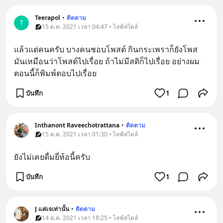
Teerapol
•
ติดตาม
T
15 ต.ค. 2021 เวลา 04:47 • ไลฟ์สไตล์
แล้วแต่คนครับ​ บางคนชอบโพสต์​ กินกระเพราก็ยัง​โพส​ 
มัน​เหมือน​ว่าโพสต์​ไปเรื่อย​ ถ้า​ไม่​มี​สติก็ไปเรื่อย​ อย่างผม
ตอนนี้​ก็พิมพ์ตอบไปเรื่อย​
บันทึก
1
Inthanont Raveechotrattana
•
ติดตาม
15 ต.ค. 2021 เวลา 01:30 • ไลฟ์สไตล์
ยังไม่เคยดื่มยี่ห้อนี้ครับ
บันทึก
1
J แค่เจเท่านั้น
•
ติดตาม
14 ต.ค. 2021 เวลา 18:25 • ไลฟ์สไตล์