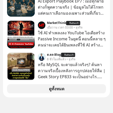
AI Export Playbook EP7 : เมื่อทุกฝ่าย
ต่างก็พูดความจริง | ข้อมูลไม่ได้โกหก
แต่คนเราเลือกมองเฉพาะส่วนที่เกี่ยวกับ
ตัวเองเสมอ
MarketThink
ยืนยันแล้ว
เมื่อวาน เวลา 03:00 • ธุรกิจ
ใช้ AI ทำเพลงลง YouTube ไอเดียสร้าง
Passive Income ในยุคนี้ ตอนนี้หลาย ๆ
คนน่าจะเคยได้ยินเพลงที่ใช้ AI สร้าง
ผ่านหูกันมาบ้าง เช่น เพลง “ไม่มีใคร
ด.ดล Blog
ยืนยันแล้ว
รู้ตัวเรา” จากช่องชื่อว่า UNHEARD
8 ชั่วโมงที่แล้ว • ธุรกิจ
MUSIC ที่ตอนนี้มียอดรับชมกว่า 26
หรือ MySQL จะตายแล้วจริงๆ? ค้นหา
ล้านครั้งแล้ว
ความจริงเบื้องหลังการถูกปล่อยให้ลืม |
Geek Story EP833 จะเป็นอย่างไร..
เมื่อซอฟต์แวร์ฟรีที่หล่อเลี้ยงเว็บไซต์
กว่าครึ่งโลก ถูกมหาเศรษฐีคู่แข่งทุ่มเงิน
ดูทั้งหมด
ซื้อกิจการไป? นี่คือเรื่องจริงของ
MySQL ฐานข้อมูลระดับตำนานที่
โปรแกรมเมอร์คนหนึ่งใช้เวลา 27 ปี