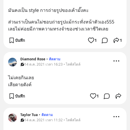
มันคงเป็น style การถ่ายรูปของเค้ามั๊งคะ
ส่วนเราเป็นคนไม่ชอบถ่ายรูปแม้กระทั่งหน้าตัวเอง555
เลยไม่ค่อยมีภาพความทรงจำของช่วงเวลาชีวิตเลย
บันทึก
1
1
Diamond Rose
•
ติดตาม
14 ต.ค. 2021 เวลา 16:23 • ไลฟ์สไตล์
ไม่เคยกินเลย
เสียดายตังค์
บันทึก
1
Taylor Tua
•
ติดตาม
14 ต.ค. 2021 เวลา 11:32 • ไลฟ์สไตล์