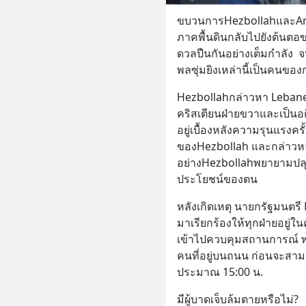
ขบวนการHezbollahและAmalที
ภาคพื้นดินกลับไปยังต้นต
ดวลปืนกันอย่างเต็มกำลัง  จ
พลซุ่มยิงเหล่านี้เป็นคนของ
Hezbollahกล่าวหา Lebanes
คริสเตียนฝ่ายขวาและเป็น
อยู่เบื้องหลังความรุนแรงครั
ของHezbollah และกล่าวหา
อย่างHezbollahพยายามปล
ประโยชน์ของตน
หลังเกิดเหตุ นายกรัฐมนตร
มาเรียกร้องให้ทุกฝ่ายอยู่
เข้าไปควบคุมสถานการณ์ พร้
คนที่อยู่บนถนน ก่อนจะส
ประมาณ 15:00 น.
มีผู้บาดเจ็บล้มตายหรือไม่?