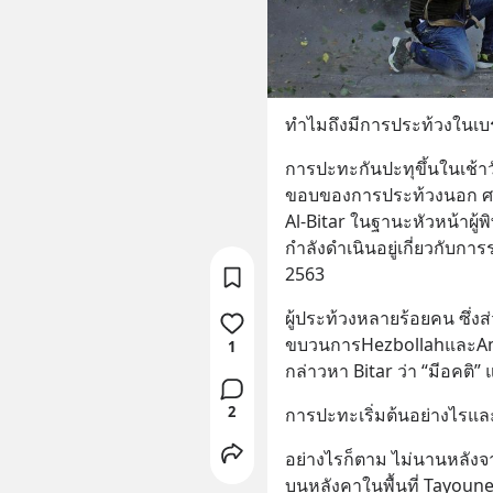
ทำไมถึงมีการประท้วงในเบร
การปะทะกันปะทุขึ้นในเช้า
ขอบของการประท้วงนอก ศาล
Al-Bitar ในฐานะหัวหน้าผ
กำลังดำเนินอยู่เกี่ยวกับการ
2563
ผู้ประท้วงหลายร้อยคน ซึ่งส
ขบวนการHezbollahและAma
1
กล่าวหา Bitar ว่า “มีอคติ
2
การปะทะเริ่มต้นอย่างไรแล
อย่างไรก็ตาม ไม่นานหลังจากก
บนหลังคาในพื้นที่ Tayouneh