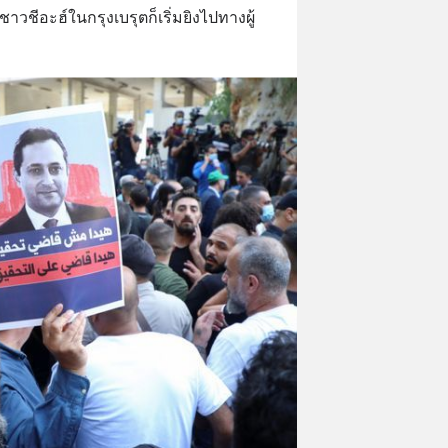
วชีอะฮ์ในกรุงเบรุตก็เริ่มยิงไปทางผู้