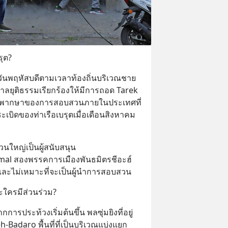
ุต?
วันพฤหัสบดีตามเวลาท้องถิ่นบริเวณชาย
ยุติธรรมเรียกร้องให้มีการถอด Tarek 
ู้พิพากษาของการสอบสวนภายในประเทศที่
ระเบิดของท่าเรือเบรุตเมื่อเดือนสิงหาคม 
่วนใหญ่เป็นผู้สนับสนุน
l สองพรรคการเมืองพันธมิตรชีอะฮ์
” และไม่เหมาะที่จะเป็นผู้นำการสอบสวน
ะใครมีส่วนร่วม?
ารประท้วงเริ่มต้นขึ้น พลซุ่มยิงที่อยู่
-Badaro พื้นที่ที่เป็นบริเวณแบ่งแยก