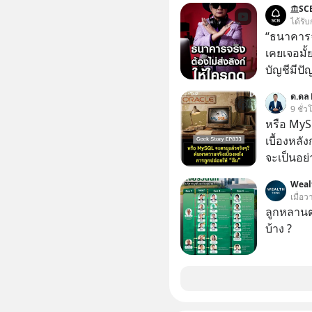
SC
หนึ่ง เคย
ได้รับ
ล้านดอลล
“ธนาคารจร
เขาไม่อยา
เคยเจอมั
คือ โทรศ
บัญชีมีปั
ถึง 14 เดือนเต็ม แต่ความเงีย
อาร์โค้ดทั
ด.ดล 
นั้นกลับก
หลอกลวงในค
9 ชั่ว
เขาก้าวขึ
กลโกง #ป้
หรือ MyS
เปลี่ยนชีวิตเขา
อย่างยั่ง
เบื้องหลั
มาร่วมถอ
#FraudEd
จะเป็นอย่า
(ไฟเขียว)
#Digita
เว็บไซต์กว
ความพร้อม
Weal
กิจการไป? นี่คือเรื่องจริงของ MySQL ฐาน
เมื่อว
รับมือกั
ระดับตำน
ลูกหลานตร
อย่างไร?
ปลุกปั้นและต
บ้าง ?
ความผิดพ
งานชิ้นเ
ไกลกว่าเดิมได้อย่าง
จ้องจะทำ
เจอแต่ทาง
ผนึกขอร้อง
อุปสรรคต
เกิดอะไร
เจอชีวิตที่ดีกว่า
ประวัติศา