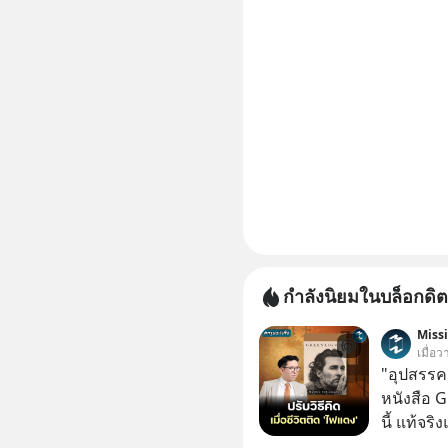
กำลังนิยมในบล็อกดิต
Miss
เมื่อว
"อุปสรรค"
หนังสือ 
นี้ แท้จร
เวลาเปลี