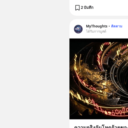
2 บันทึก
MyThoughts
•
ติดตาม
ได้รับการบูสต์
ความจริงอันโหดร้ายของ 