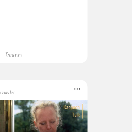
่อนคลาย ซึ่งช่วยให้การนอนหลับมี
้น 📍 สนใจสั่งซื้อสินค้า Diip
INE : @diipgeek 🔗 หรือกดลิงก์
in.ee/U91Fzyz
โฆษณา
ข่าวรอบโลก