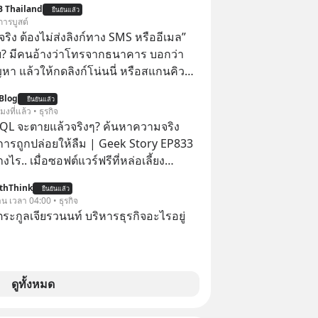
B Thailand
ยืนยันแล้ว
ปฏิเสธเงินค่าตัวหนังรอมคอมที่สูงถึง 14.5
การบูสต์
าร์ (หรือราว 500 ล้านบาท) เพียงเพราะ
ิง ต้องไม่ส่งลิงก์ทาง SMS หรืออีเมล”
กขังตัวเองไว้ในกล่องเดิมๆ ผลที่ตามมา
้ย? มีคนอ้างว่าโทรจากธนาคาร บอกว่า
ัพท์ของเขากลายเป็นความเงียบสนิทนาน
ญหา แล้วให้กดลิงก์โน่นนี่ หรือสแกนคิว
บและ "ไฟแดง" ในวัน
นที มาฟัง “ป้าเก๋าเล่ากลโกง” เพื่อรู้ทันมุก
Blog
ลายเป็นการถอยหลังเพื่อตั้งหลัก จนส่งให้
ยืนยันแล้ว
ราบความน่าเชื่อถือกันค่ะ #แก้เกม
โมงที่แล้ว • ธุรกิจ
้นไปยืนถือรางวัลออสการ์ ในบทบาทที่
าเก๋าเล่ากลโกง #LivesSustainably #อยู่
QL จะตายแล้วจริงๆ? ค้นหาความจริง
ไปตลอดกาล ใน MM EP. นี้ เราจะ
ยืน #CyberSecurity #ป้าเก๋า
งการถูกปล่อยให้ลืม | Geek Story EP833
ดรหัสและปรับวิธีคิดกันว่า Greenlight
ucation #FinancialLiteracy
งไร.. เมื่อซอฟต์แวร์ฟรีที่หล่อเลี้ยง
 จะสร้างมันขึ้นมาล่วงหน้าด้วยวินัยและ
lBankWithHumanTouch
่าครึ่งโลก ถูกมหาเศรษฐีคู่แข่งทุ่มเงินซื้อ
ได้อย่างไร? Yellowlight (ไฟเหลือง) จะ
thThink
ยืนยันแล้ว
ข้อมูล
าน เวลา 04:00 • ธุรกิจ
บสัญญาณเตือน และชะลอตัวอย่างมีสติ
านที่โปรแกรมเมอร์คนหนึ่งใช้เวลา 27 ปี
ะกูลเจียรวนนท์ บริหารธุรกิจอะไรอยู่
 Redlight (ไฟแดง) จะเปลี่ยนอุปสรรคและ
ั้งชื่อตามลูกสาวของตัวเอง เมื่อรู้ว่าผล
ลาดให้กลายเป็นบทเรียนที่ส่งเราไปได้
อกกำลังจะตกไปอยู่ในมือของอาณาจักรที่
ไร? หากคุณกำลังรู้สึกว่าชีวิต
ลายมัน เขาถึงขั้นต้องเขียนจดหมายเปิด
ตัน ลองเปิดใจฟัง EP. นี้ แล้วคุณจะพบว่า
คนทั้งอินเทอร์เน็ตให้ช่วยหยุดยั้งดีลนี้!
ดูทั้งหมด
รงหน้าอาจเป็นเพียงทางเลี้ยวที่พาคุณไป
ขึ้นหลังจากการควบรวมกิจการครั้ง
เดิม #Greenlights
สตร์? ยักษ์ใหญ่ตั้งใจซื้อไปพัฒนาต่อ หรือ