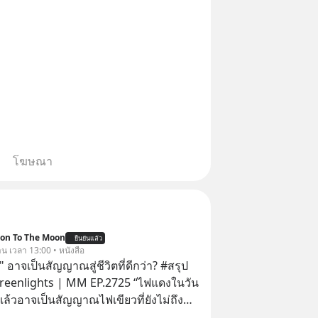
โฆษณา
ion To The Moon
ยืนยันแล้ว
าน เวลา 13:00 • หนังสือ
 อาจเป็นสัญญาณสู่ชีวิตที่ดีกว่า? #สรุป
Greenlights | MM EP.2725 “ไฟแดงในวัน
ิงแล้วอาจเป็นสัญญาณไฟเขียวที่ยังไม่ถึง
่ยนสี” McConaughey ดาราดาวรุ่งในยุค