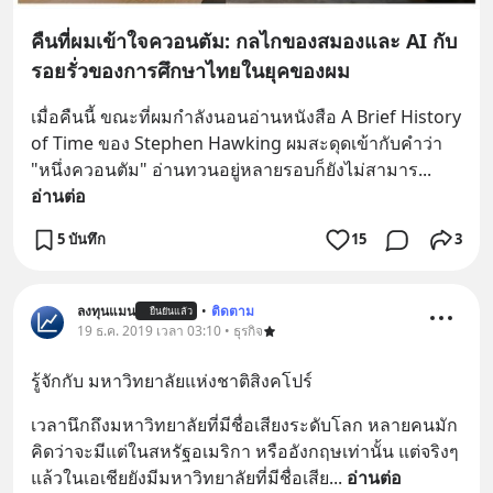
คืนที่ผมเข้าใจควอนตัม: กลไกของสมองและ AI กับ
รอยรั่วของการศึกษาไทยในยุคของผม
เมื่อคืนนี้ ขณะที่ผมกำลังนอนอ่านหนังสือ A Brief History 
of Time ของ Stephen Hawking ผมสะดุดเข้ากับคำว่า 
"หนึ่งควอนตัม" อ่านทวนอยู่หลายรอบก็ยังไม่สามาร
... 
อ่านต่อ
5 บันทึก
15
3
ลงทุนแมน
•
ติดตาม
ยืนยันแล้ว
19 ธ.ค. 2019 เวลา 03:10 • ธุรกิจ
รู้จักกับ มหาวิทยาลัยแห่งชาติสิงคโปร์
เวลานึกถึงมหาวิทยาลัยที่มีชื่อเสียงระดับโลก หลายคนมัก
คิดว่าจะมีแต่ในสหรัฐอเมริกา หรืออังกฤษเท่านั้น แต่จริงๆ 
แล้วในเอเชียยังมีมหาวิทยาลัยที่มีชื่อเสีย
... 
อ่านต่อ