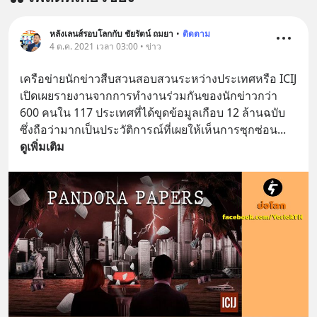
หลังเลนส์รอบโลกกับ ชัยรัตน์ ถมยา
•
ติดตาม
4 ต.ค. 2021 เวลา 03:00 • ข่าว
เครือข่ายนักข่าวสืบสวนสอบสวนระหว่างประเทศหรือ ICIJ 
เปิดเผยรายงานจากการทำงานร่วมกันของนักข่าวกว่า 
600 คนใน 117 ประเทศที่ได้ขุดข้อมูลเกือบ 12 ล้านฉบับ
ซึ่งถือว่ามากเป็นประวัติการณ์ที่เผยให้เห็นการซุกซ่อน
... 
ดูเพิ่มเติม