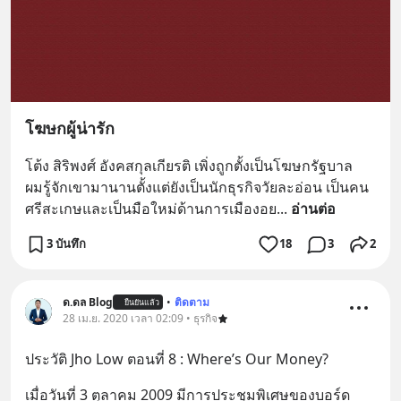
โฆษกผู้น่ารัก
โต้ง สิริพงศ์ อังคสกุลเกียรติ เพิ่งถูกตั้งเป็นโฆษกรัฐบาล   
ผมรู้จักเขามานานตั้งแต่ยังเป็นนักธุรกิจวัยละอ่อน เป็นคน
ศรีสะเกษและเป็นมือใหม่ด้านการเมืองอย
... 
อ่านต่อ
3 บันทึก
18
3
2
ด.ดล Blog
•
ติดตาม
ยืนยันแล้ว
28 เม.ย. 2020 เวลา 02:09 • ธุรกิจ
ประวัติ Jho Low ตอนที่ 8 : Where’s Our Money?
เมื่อวันที่ 3 ตุลาคม 2009 มีการประชุมพิเศษของบอร์ด 