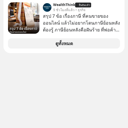
ด้วยกัน ทักมาขอให้เราช่วยหาไฟล์งาน
WealthThink
ยืนยันแล้ว
เก่าที่เขาเคยทำไว้ ตอนยังอยู่บริษัท
9 ชั่วโมงที่แล้ว • ธุรกิจ
เดียวกัน
สรุป 7 ข้อ เรื่องภาษี ที่คนขายของ
ออนไลน์ แล้วไม่อยากโดนภาษีย้อนหลัง
ต้องรู้ ภาษีย้อนหลังคือฝันร้าย ที่พ่อค้า
แม่ค้าคนไหนก็คงไม่อยากพบเจอ
ดูทั้งหมด