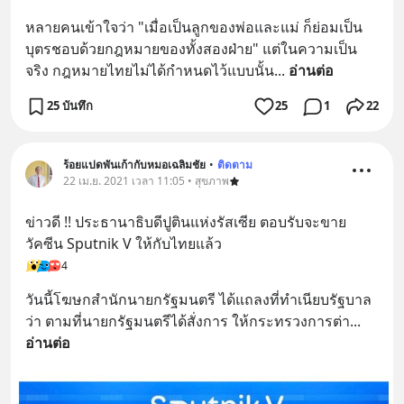
หลายคนเข้าใจว่า "เมื่อเป็นลูกของพ่อและแม่ ก็ย่อมเป็น
บุตรชอบด้วยกฎหมายของทั้งสองฝ่าย" แต่ในความเป็น
จริง กฎหมายไทยไม่ได้กำหนดไว้แบบนั้น
... 
อ่านต่อ
25 บันทึก
25
1
22
ร้อยแปดพันเก้ากับหมอเฉลิมชัย
•
ติดตาม
22 เม.ย. 2021 เวลา 11:05 • สุขภาพ
ข่าวดี !! ประธานาธิบดีปูตินแห่งรัสเซีย ตอบรับจะขาย
วัคซีน Sputnik V ให้กับไทยแล้ว
4
วันนี้โฆษกสำนักนายกรัฐมนตรี ได้แถลงที่ทำเนียบรัฐบาล
ว่า ตามที่นายกรัฐมนตรีได้สั่งการ ให้กระทรวงการต่า
... 
อ่านต่อ