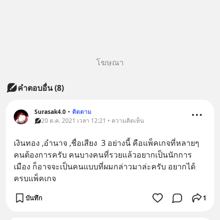
โฆษณา
คำตอบอื่น
(
8
)
Surasak4.0
•
ติดตาม
20 ต.ค. 2021 เวลา 12:21 • ความคิดเห็น
เงินทอง ,อำนาจ ,ชื่อเสียง  3 อย่างนี้ คือแพ็คเกจที่หลายๆ
คนต้องการครับ คนบางคนที่รวยแล้วอยากเป็นนักการ
เมือง ก็อาจจะเป็นคนแบบที่ผมกล่าวมาล่ะครับ อยากได้
ครบแพ็คเกจ
บันทึก
1