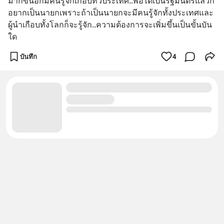
มากขึ้นอีกมีคนรู้จักเกือบทั่วประเทศ..พอได้เป็นรัฐมนตรีแล้วก็
อยากเป็นนายกเพราะถ้าเป็นนายกจะมีคนรู้จักทั้งประเทศและ
ผู้นำเกือบทั้งโลกก็จะรู้จัก..ความต้องการจะเพิ่มขึ้นเป็นขั้นบัน
ใด
บันทึก
4