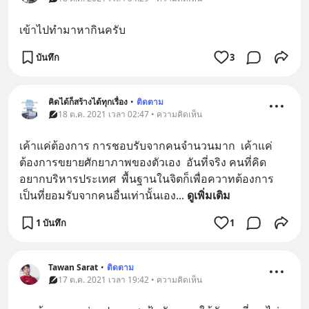
เข้าไปทำมาหากินครับ
บันทึก
3
คิดได้ก็สร้างได้ทุกเรื่อง
•
ติดตาม
18 ต.ค. 2021 เวลา 02:47 • ความคิดเห็น
เค้าแค่ต้องการ การชอบรับจากคนจำนวนมาก  เค้าแค่
ต้องการขยายศักยาภาพของตัวเอง  อันที่จริง คนที่คิด
อยากบริหารประเทศ  พื้นฐานในจิตก็เพื่อควาทต้องการ
เป็นที่ยอมรับจากคนอื่นเท่านั้นเอง
... 
ดูเพิ่มเติม
1 บันทึก
1
Tawan Sarat
•
ติดตาม
17 ต.ค. 2021 เวลา 19:42 • ความคิดเห็น