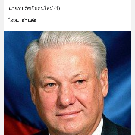
นายกฯ รัสเซียคนใหม่ (1)
โดย
... 
อ่านต่อ