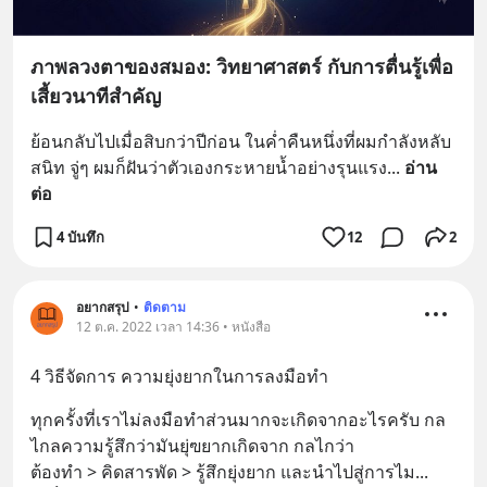
ภาพลวงตาของสมอง: วิทยาศาสตร์ กับการตื่นรู้เพื่อ
เสี้ยวนาทีสำคัญ
ย้อนกลับไปเมื่อสิบกว่าปีก่อน ในค่ำคืนหนึ่งที่ผมกำลังหลับ
สนิท จู่ๆ ผมก็ฝันว่าตัวเองกระหายน้ำอย่างรุนแรง
... 
อ่าน
ต่อ
4 บันทึก
12
2
อยากสรุป
•
ติดตาม
12 ต.ค. 2022 เวลา 14:36 • หนังสือ
4 วิธีจัดการ ความยุ่งยากในการลงมือทำ
ทุกครั้งที่เราไม่ลงมือทำส่วนมากจะเกิดจากอะไรครับ กล
ไกลความรู้สึกว่ามันยุ่ฃยากเกิดจาก กลไกว่า
ต้องทำ > คิดสารพัด > รู้สึกยุ่งยาก และนำไปสู่การไม
... 