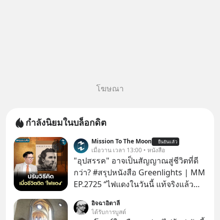
โฆษณา
กำลังนิยมในบล็อกดิต
Mission To The Moon
ยืนยันแล้ว
เมื่อวาน เวลา 13:00 • หนังสือ
"อุปสรรค" อาจเป็นสัญญาณสู่ชีวิตที่ดี
กว่า? #สรุปหนังสือ Greenlights | MM
EP.2725 “ไฟแดงในวันนี้ แท้จริงแล้ว
อาจเป็นสัญญาณไฟเขียวที่ยังไม่ถึงเวลา
อิจฉาอิตาลี
เปลี่ยนสี” McConaughey ดาราดาวรุ่ง
ได้รับการบูสต์
ในยุคหนึ่ง เคยปฏิเสธเงินค่าตัวหนังรอม