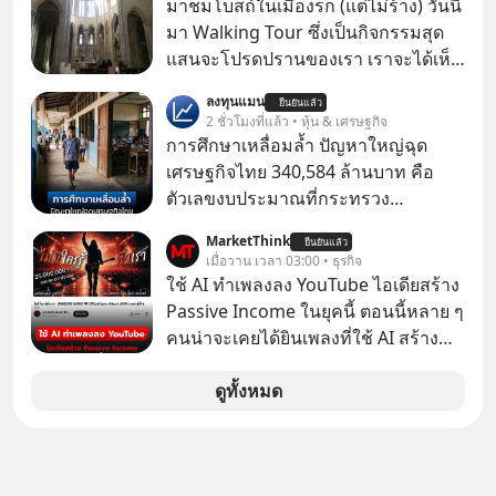
มาชมโบสถ์ในเมืองรก (แต่ไม่ร้าง) วันนี้
คอมที่สูงถึง 14.5 ล้านดอลลาร์ (หรือ
มา Walking Tour ซึ่งเป็นกิจกรรมสุด
ราว 500 ล้านบาท) เพียงเพราะเขาไม่
แสนจะโปรดปรานของเรา เราจะได้เห็น
อยากขังตัวเองไว้ในกล่องเดิมๆ ผลที่
เนเปิลแบบที่มันเป็นทั้งวัน
ลงทุนแมน
ตามมาคือ โทรศัพท์ของเขากลายเป็น
ยืนยันแล้ว
2 ชั่วโมงที่แล้ว • หุ้น & เศรษฐกิจ
ความเงียบสนิทนานถึง 14 เดือนเต็ม แต่
การศึกษาเหลื่อมล้ำ ปัญหาใหญ่ฉุด
ความเงียบและ "ไฟแดง" ในวันนั้นกลับ
เศรษฐกิจไทย 340,584 ล้านบาท คือ
กลายเป็นการถอยหลังเพื่อตั้งหลัก จนส่ง
ตัวเลขงบประมาณที่กระทรวง
ให้เขาก้าวขึ้นไปยืนถือรางวัลออสการ์
ศึกษาธิการ ได้รับจัดสรรในงบประมาณ
ในบทบาทที่เปลี่ยนชีวิตเขาไปตลอดกาล
MarketThink
ยืนยันแล้ว
รายจ่ายประจำปี 2568 ซึ่งมากที่สุดเป็น
เมื่อวาน เวลา 03:00 • ธุรกิจ
ใน MM EP. นี้ เราจะมาร่วมถอดรหัส
อันดับ 2 รองจากกระทรวงการคลัง
ใช้ AI ทำเพลงลง YouTube ไอเดียสร้าง
และปรับวิธีคิดกันว่า Greenlight (ไฟ
Passive Income ในยุคนี้ ตอนนี้หลาย ๆ
เขียว) จะสร้างมันขึ้นมาล่วงหน้าด้วย
คนน่าจะเคยได้ยินเพลงที่ใช้ AI สร้าง
วินัยและความพร้อมได้อย่างไร?
ผ่านหูกันมาบ้าง เช่น เพลง “ไม่มีใคร
Yellowlight (ไฟเหลือง) จะรับมือกับ
รู้ตัวเรา” จากช่องชื่อว่า UNHEARD
ดูทั้งหมด
สัญญาณเตือน และชะลอตัวอย่างมีสติ
MUSIC ที่ตอนนี้มียอดรับชมกว่า 26
อย่างไร? Redlight (ไฟแดง) จะเปลี่ยน
ล้านครั้งแล้ว
อุปสรรคและความผิดพลาดให้กลายเป็น
บทเรียนที่ส่งเราไปได้ไกลกว่าเดิมได้