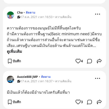
Cha
•
ติดตาม
17 ต.ค. 2021 เวลา 16:53 • ความคิดเห็น
ควาามต้องการของมนุษย์ไม่มีที่สิ้นสุดไงครับ
ถ้ามีความต้องการพื้นฐาน(Basic minimum need )มีครบ
ถ้วนแล้วความต้องการส่วนอื่นก็จะตามมาเช่นความมีชื่อ
เสียง..เศรษฐีบางคนมีเงินร้อยล้าน-พันล้านแต่ก็ไม่มีค
... 
ดูเพิ่มเติม
บันทึก
4
Auzzie888 JMP
•
ติดตาม
17 ต.ค. 2021 เวลา 16:37 • ความคิดเห็น
มีเงินแล้วก็ต้องมีอำนาจไงครับคือที่มา
บันทึก
3