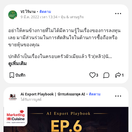
VI ไร้นาม
•
ติดตาม
9 มี.ค. 2022 เวลา 13:34 • หุ้น & เศรษฐกิจ
อย่าให้คนข้างกายที่ไม่ได้มีความรู้ในเรื่องของการลงทุน
เลย มามีส่วนร่วมในการตัดสินใจในด้านการซื้อถือหรือ
ขายหุ้นของคุณ
ปกติถ้าเป็นเรื่องในครอบครัวผัวเมียแล้ว ริว(หลิว)นั
... 
ดูเพิ่มเติม
บันทึก
3
1
Ai Export Playbook | นักรบส่งออกยุค AI
•
ติดตาม
ได้รับการบูสต์