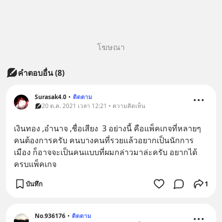
โฆษณา
คำตอบอื่น
(
8
)
Surasak4.0
•
ติดตาม
20 ต.ค. 2021 เวลา 12:21 • ความคิดเห็น
เงินทอง ,อำนาจ ,ชื่อเสียง  3 อย่างนี้ คือแพ็คเกจที่หลายๆ
คนต้องการครับ คนบางคนที่รวยแล้วอยากเป็นนักการ
เมือง ก็อาจจะเป็นคนแบบที่ผมกล่าวมาล่ะครับ อยากได้
ครบแพ็คเกจ
บันทึก
1
No.936176
•
ติดตาม