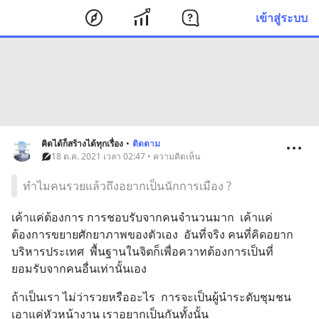
เข้าสู่ระบบ
คิดได้ก็สร้างได้ทุกเรื่อง
•
ติดตาม
18 ต.ค. 2021 เวลา 02:47 • ความคิดเห็น
ทำไมคนรวยแล้วถึงอยากเป็นนักการเมือง ?
เค้าแค่ต้องการ การชอบรับจากคนจำนวนมาก  เค้าแค่
ต้องการขยายศักยาภาพของตัวเอง  อันที่จริง คนที่คิดอยาก
บริหารประเทศ  พื้นฐานในจิตก็เพื่อควาทต้องการเป็นที่
ยอมรับจากคนอื่นเท่านั้นเอง
ถ้าเป็นเรา ไม่ว่ารวยหรืออะไร  การจะเป็นผู้นำระดับชุมชน 
เอาแค่หัวหน้างาน เราอยากเป็นกันทั้งนั้น 