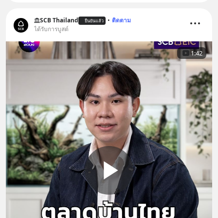
SCB Thailand
•
ติดตาม
ยืนยันแล้ว
ได้รับการบูสต์
1:42