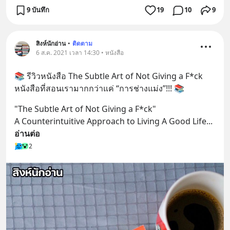
9 บันทึก
19
10
9
สิงห์นักอ่าน
•
ติดตาม
6 ส.ค. 2021 เวลา 14:30 • หนังสือ
📚 รีวิวหนังสือ The Subtle Art of Not Giving a F*ck 
หนังสือที่สอนเรามากกว่าแค่ “การช่างแม่ง”!!! 📚
"The Subtle Art of Not Giving a F*ck"
A Counterintuitive Approach to Living A Good Life
... 
อ่านต่อ
2