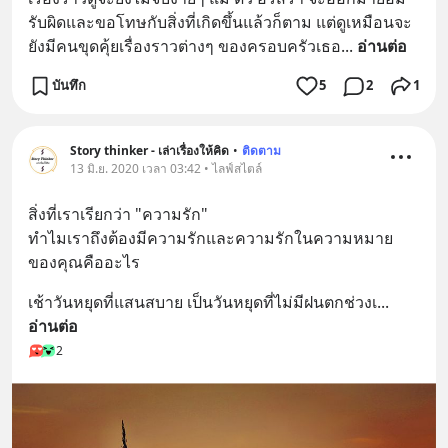
รับผิดและขอโทษกับสิ่งที่เกิดขึ้นแล้วก็ตาม แต่ดูเหมือนจะ
ยังมีคนขุดคุ้ยเรื่องราวต่างๆ ของครอบครัวเธอ
... 
อ่านต่อ
บันทึก
5
2
1
Story thinker - เล่าเรื่องให้คิด
•
ติดตาม
13 มิ.ย. 2020 เวลา 03:42 • ไลฟ์สไตล์
สิ่งที่เราเรียกว่า "ความรัก"
ทำไมเราถึงต้องมีความรักและความรักในความหมาย
ของคุณคืออะไร
เช้าวันหยุดที่แสนสบาย เป็นวันหยุดที่ไม่มีฝนตกช่วงเ
... 
อ่านต่อ
2