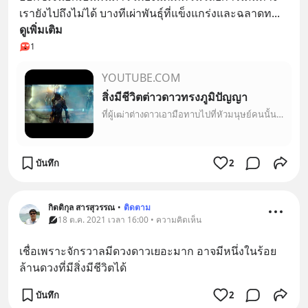
เรายังไปถึงไม่ได้ บางทีเผ่าพันธุ์ที่แข็งแกร่งและฉลาดท
... 
ดูเพิ่มเติม
1
YOUTUBE.COM
สิ่งมีชีวิตต่าวดาวทรงภูมิปัญญา
ที่ผู้เฒ่าต่างดาวเอามือทาบไปที่หัวมนุษย์คนนั้น เขาไม่ได้ต้องการจะทำร้าย แค่ต้องการสื่อบอกให้คนรู้ว่า เขาหนีมาจากดาวที่เป็นบ้านเกิดของพวกเขาเอง เพราะ เขาถูกรุ...
บันทึก
2
กิตติกุล สารสุวรรณ
•
ติดตาม
18 ต.ค. 2021 เวลา 16:00 • ความคิดเห็น
เชื่อเพราะจักรวาลมีดวงดาวเยอะมาก อาจมีหนึ่งในร้อย
ล้านดวงที่มีสิ่งมีชีวิตได้
บันทึก
2