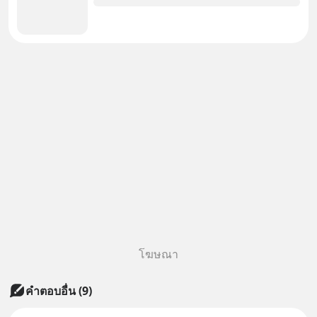
โฆษณา
คำตอบอื่น
(
9
)