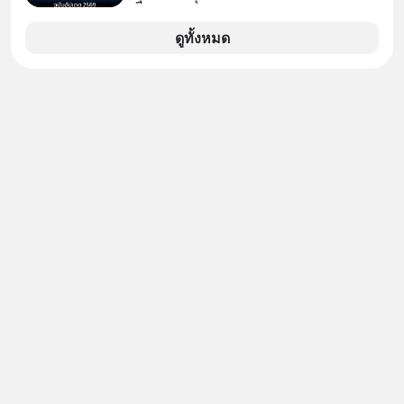
นักที่จะลงลึกว่า ถ้าลงทุนใน RMF ควรรู้
ว่าถ้าเรามีกำไร 100,000 บาท
อะไรบ้าง ควรดู ตรงไหน ทำอย่างไร ถึง
ดูทั้งหมด
จะดีกับเรา แล้วเราควรรู้ข้อมูลอะไร
เกี่ยวกับ RMF บ้าง เพื่อให้นำไปใช้ต่อได้
จริง ๆ ลงทุนแมนจะเล่าให้ฟัง