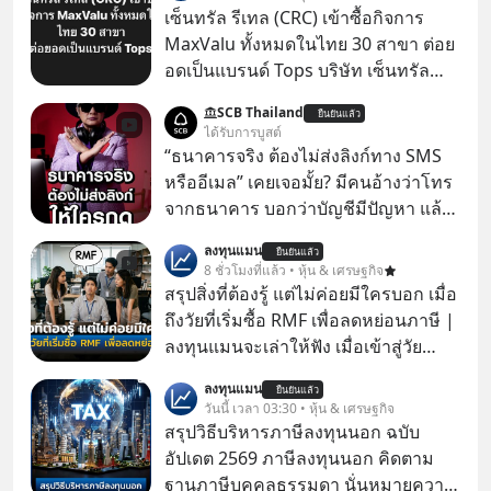
เซ็นทรัล รีเทล (CRC) เข้าซื้อกิจการ
MaxValu ทั้งหมดในไทย 30 สาขา ต่อย
อดเป็นแบรนด์ Tops บริษัท เซ็นทรัล
รีเทล คอร์ปอเรชั่น จำกัด (มหาชน) หรือ
SCB Thailand
ยืนยันแล้ว
CRC แจ้งตลาดหลักทรัพย์ฯ ว่า บริษัท
ได้รับการบูสต์
เซ็นทรัล ฟู้ด รีเทล จำกัด (CFR) ซึ่งเป็น
“ธนาคารจริง ต้องไม่ส่งลิงก์ทาง SMS
บริษัทย่อยที่ CRC ถือหุ้นทั้งทางตรงและ
หรืออีเมล” เคยเจอมั้ย? มีคนอ้างว่าโทร
ทางอ้อม 100%
จากธนาคาร บอกว่าบัญชีมีปัญหา แล้ว
ให้กดลิงก์โน่นนี่ หรือสแกนคิวอาร์โค้ด
ลงทุนแมน
ยืนยันแล้ว
ทันที มาฟัง “ป้าเก๋าเล่ากลโกง” เพื่อรู้ทัน
8 ชั่วโมงที่แล้ว • หุ้น & เศรษฐกิจ
มุกหลอกลวงในคราบความน่าเชื่อถือ
สรุปสิ่งที่ต้องรู้ แต่ไม่ค่อยมีใครบอก เมื่อ
กันค่ะ #แก้เกมกลโกง #ป้าเก๋าเล่ากล
ถึงวัยที่เริ่มซื้อ RMF เพื่อลดหย่อนภาษี |
โกง #LivesSustainably #อยู่อย่าง
ลงทุนแมนจะเล่าให้ฟัง เมื่อเข้าสู่วัย
ยั่งยืน #CyberSecurity #ป้าเก๋า
ทำงานและเริ่มมีรายได้ถึงเกณฑ์เสีย
ลงทุนแมน
#FraudEducation #FinancialLiteracy
ยืนยันแล้ว
ภาษี หลายคนมักได้รับคำแนะนำให้
วันนี้ เวลา 03:30 • หุ้น & เศรษฐกิจ
#DigitalBankWithHumanTouch
ลงทุนใน RMF เพราะนอกจากจะช่วยลด
สรุปวิธีบริหารภาษีลงทุนนอก ฉบับ
หย่อนภาษีได้แล้ว ยังเป็นโอกาสในการ
อัปเดต 2569 ภาษีลงทุนนอก คิดตาม
สร้างความมั่งคั่งระยะยาว แต่น้อยคน
ฐานภาษีบุคคลธรรมดา นั่นหมายความ