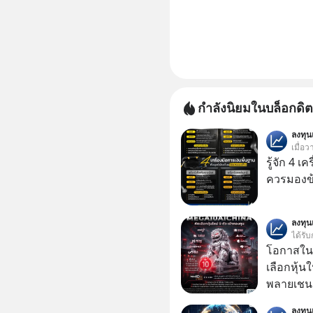
กำลังนิยมในบล็อกดิต
ลงทุ
เมื่อว
รู้จัก 4 เ
ควรมองข
ลงทุ
ได้รับ
โอกาสในห
เลือกหุ้น
พลายเชน AI จีน 
โปรโมชัน
ลงทุ