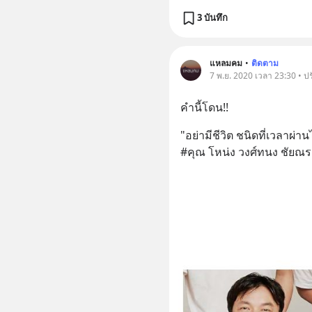
3 บันทึก
แหลมคม
•
ติดตาม
7 พ.ย. 2020 เวลา 23:30 • ป
คำนี้โดน!!
"อย่ามีชีวิต ชนิดที่เวลาผ่
#คุณ โหน่ง วงศ์ทนง ชัยณรง