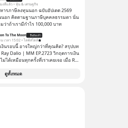
 ฟรีค่าธรรมเนียมซื้อ
โมงที่แล้ว • หุ้น & เศรษฐกิจ
บริหารภาษีลงทุนนอก ฉบับอัปเดต 2569
นนอก คิดตามฐานภาษีบุคคลธรรมดา นั่น
ว่าถ้าเรามีกำไร 100,000 บาท
ion To The Moon
ยืนยันแล้ว
วาน เวลา 15:02 • ไลฟ์สไตล์
งินรอบนี้ อาจใหญ่กว่าที่คุณคิด? สรุปบท
 Ray Dalio | MM EP.2723 วิกฤตการเงิน
ไม่ได้เหมือนทุกครั้งที่เราเคยเจอ เมื่อ Ray
ยผู้เคยทำนายวิกฤตเศรษฐกิจมาแล้วหลาย
รั้ง ออกมาส่งสัญญาณเตือนระเบิดเวลา
ดูทั้งหมด
กำลังก่อตัวขึ้น จาก "ระเบิดหนี้สิน
สานเข้ากับ "ฟองสบู่กระแส AI" ที่ผู้คน
าคาอย่างบ้าคลั่ง บทเรียนจาก
าสตร์ 500 ปี บอกอะไรเรา? ระเบียบโลก
ปลี่ยนมือไปในทิศทางไหน? และเราควร
างไรก่อนที่ทุกอย่างจะสายเกินไป? ร่วม
ทวิเคราะห์และข้อคิดการเงินฉบับ Dalio