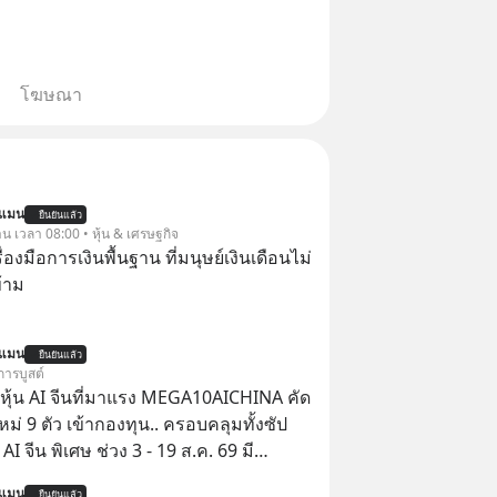
โฆษณา
นแมน
ยืนยันแล้ว
าน เวลา 08:00 • หุ้น & เศรษฐกิจ
ครื่องมือการเงินพื้นฐาน ที่มนุษย์เงินเดือนไม่
้าม
นแมน
ยืนยันแล้ว
การบูสต์
ุ้น AI จีนที่มาแรง MEGA10AICHINA คัด
ใหม่ 9 ตัว เข้ากองทุน.. ครอบคลุมทั้งซัป
พิเศษ ช่วง 3 - 19 ส.ค. 69 มี
 ลด 50% ค่าธรรมเนียมซื้อ | ยอด 2 ล้าน
นแมน
ยืนยันแล้ว