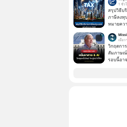
บาทขึ้นไป
1 ชั่ว
สรุปวิธี
ภาษีลงทุ
หมายความ
Miss
เมื่อ
วิกฤตการเ
สัมภาษณ์
รอบนี้อาจ
Dalio ชา
ต่อหลายค
ลูกใหม่ที่
มหาศาล" ผ
กำลังแห่ไล่ร
ประวัติศ
กำลังจะเ
รับมืออย่
เจาะลึกบ