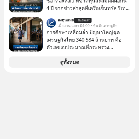
ซื้อ MaxValu ที่ขาดทุนสะสมติดต่อกัน
โกง #LivesSustainably #อยู่อย่าง
4 ปี จากข่าวล่าสุดที่เครือเซ็นทรัล รีเทล
ยั่งยืน #CyberSecurity #ป้าเก๋า
หรือ CRC เจ้าของ Tops ประกาศซื้อซู
ลงทุนแมน
#FraudEducation #FinancialLiteracy
ยืนยันแล้ว
เปอร์มาร์เก็ต MaxValu ในประเทศไทย
เมื่อวาน เวลา 04:00 • หุ้น & เศรษฐกิจ
#DigitalBankWithHumanTouch
ที่มีอยู่ทั้งหมด 30 สาขา และจะเปลี่ยน
การศึกษาเหลื่อมล้ำ ปัญหาใหญ่ฉุด
MaxValu เป็นแบรนด์ Tops ทั้งหมด
เศรษฐกิจไทย 340,584 ล้านบาท คือ
ตัวเลขงบประมาณที่กระทรวง
ศึกษาธิการ ได้รับจัดสรรในงบประมาณ
รายจ่ายประจำปี 2568 ซึ่งมากที่สุดเป็น
ดูทั้งหมด
อันดับ 2 รองจากกระทรวงการคลัง