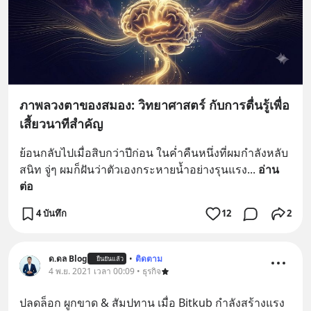
ภาพลวงตาของสมอง: วิทยาศาสตร์ กับการตื่นรู้เพื่อ
เสี้ยวนาทีสำคัญ
ย้อนกลับไปเมื่อสิบกว่าปีก่อน ในค่ำคืนหนึ่งที่ผมกำลังหลับ
สนิท จู่ๆ ผมก็ฝันว่าตัวเองกระหายน้ำอย่างรุนแรง
... 
อ่าน
ต่อ
4 บันทึก
12
2
ด.ดล Blog
•
ติดตาม
ยืนยันแล้ว
4 พ.ย. 2021 เวลา 00:09 • ธุรกิจ
ปลดล็อก ผูกขาด & สัมปทาน เมื่อ Bitkub กำลังสร้างแรง