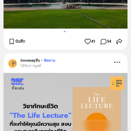
บันทึก
41
54
Innowayถีบ
•
ติดตาม
ได้รับการบูสต์