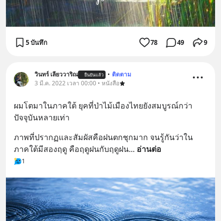
5 บันทึก
78
49
9
วินทร์ เลียววาริณ
•
ติดตาม
ยืนยันแล้ว
3 มี.ค. 2022 เวลา 00:00 • หนังสือ
ผมโตมาในภาคใต้ ยุคที่ป่าไม้เมืองไทยยังสมบูรณ์กว่า
ปัจจุบันหลายเท่า
ภาพที่ปรากฏและสัมผัสคือฝนตกชุกมาก จนรู้กันว่าใน
ภาคใต้มีสองฤดู คือฤดูฝนกับฤดูฝน
... 
อ่านต่อ
1