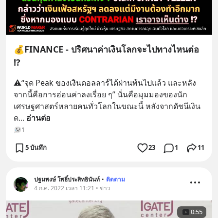
💰FINANCE - ปริศนาค่าเงินโลกจะไปทางไหนต่อ
!?
⚠️“จุด Peak ของเงินดอลลาร์ได้ผ่านพ้นไปแล้ว และหลัง
จากนี้คือการอ่อนค่าลงเรื่อย ๆ” นั่นคือมุมมองของนัก
เศรษฐศาสตร์หลายคนทั่วโลกในขณะนี้ หลังจากดัชนีเงิน
ด
... 
อ่านต่อ
1
5 บันทึก
23
1
11
ปฐมพงษ์ โพธิ์ประสิทธินันท์
•
ติดตาม
4 ก.ค. 2022 เวลา 11:21 • ข่าว
0:55