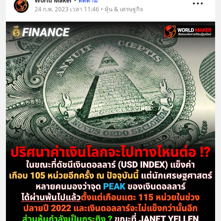
World Maker
•
ติดตาม
24 ก.พ. 2023 เวลา 11:46 • หุ้น & เศรษฐกิจ