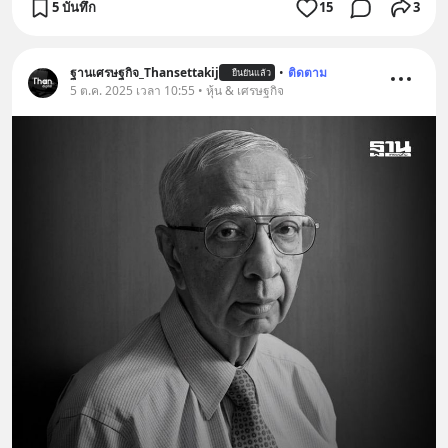
5 บันทึก
15
3
ฐานเศรษฐกิจ_Thansettakij
•
ติดตาม
ยืนยันแล้ว
5 ต.ค. 2025 เวลา 10:55 • หุ้น & เศรษฐกิจ