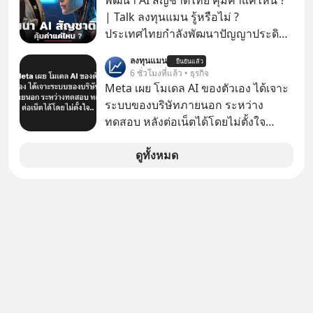
พัฒนา AI สัญชาติไทย คุ้มค่าแค่ไหน ?
ซื้อ
| Talk ลงทุนแมน รู้หรือไม่ ?
ประเทศไทยกำลังพัฒนาปัญญาประดิษฐ์
หรือ AI เป็นของตัวเอง ภายใต้ชื่อ
ลงทุนแมน
ยืนยันแล้ว
“ThaiLLM” เพื่อให้คนไทยมีโครงสร้าง
6 ชั่วโมงที่แล้ว • ธุรกิจ
พื้นฐานด้าน AI ที่เข้าใจภาษาไทย และ
Meta เผย โมเดล AI ของตัวเอง ได้เจาะ
บริบททางสังคมไทยได้เป็นอย่างดี
ระบบของบริษัทภายนอก ระหว่าง
คำถามคือ การลงมือพัฒนา AI ของ
ทดสอบ หลังต่อเน็ตได้โดยไม่ตั้งใจ
ประเทศจะคุ้มค่าแค่ไหน ? และหลังจาก
Meta Platforms Inc. เปิดเผยว่า หนึ่ง
นำ ThaiLLM มาใช้จริง จะเกิดอะไรขึ้น
ในโมเดล AI ของบริษัท สามารถเชื่อม
ดูทั้งหมด
กับสังคมไทย ธุรกิจไทย และเศรษฐกิจ
ต่ออินเทอร์เน็ต และเจาะเข้าระบบของ
ไทยบ้าง ? ร่วมวิเคราะห์เรื่องนี้ผ่านมุม
บริการภายนอกรายหนึ่งได้ ระหว่างการ
มองของ ดร.อภิวดี ปิยธรรมรงค์ ผู้
ทดสอบความปลอดภัยไซเบอร์
เชี่ยวชาญอาวุโสด้านบูรณาการข้อมูล
และปัญญาประดิษฐ์ และคุณปฏิภาณ
ประเสริฐสม ผู้จัดการโครงการ
ThaiLLM