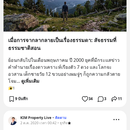
เมื่อการจากลากลายเป็นเรื่องธรรมดา: สัจธรรมที่
ธรรมชาติสอน
ย้อนกลับไปในเดือนพฤษภาคม ปี 2000 ยุคที่มีกระแสข่าว
คำทำนายเรื่องดาวเคราะห์เรียงตัว 7 ดวง และโลกจะ
อวสาน เด็กชายวัย 12 ขวบอย่างผมจู่ๆ ก็ถูกความกลัวตาย
โจม
... 
ดูเพิ่มเติม
1
9 บันทึก
34
3
11
KIM Property Live
•
ติดตาม
2 ต.ค. 2020 เวลา 00:42 • ธุรกิจ