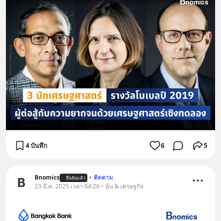
4 บันทึก
6
5
Bnomics
•
ติดตาม
ยืนยันแล้ว
23 มี.ค. 2025 เวลา 04:26 • หุ้น & เศรษฐกิจ