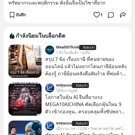
ทรัพยากรและพฤติกรรม ดังนั้นจึงเป็นวิชาที่ยาก
บันทึก
1
กำลังนิยมในบล็อกดิต
WealthThink
ยืนยันแล้ว
7 ชั่วโมงที่แล้ว • ธุรกิจ
สรุป 7 ข้อ เรื่องภาษี ที่คนขายของ
ออนไลน์ แล้วไม่อยากโดนภาษีย้อนหลัง
ต้องรู้ ภาษีย้อนหลังคือฝันร้าย ที่พ่อค้า
แม่ค้าคนไหนก็คงไม่อยากพบเจอ
ลงทุนแมน
ยืนยันแล้ว
ได้รับการบูสต์
โอกาสในหุ้น AI จีนที่มาแรง
MEGA10AICHINA คัดเลือกหุ้นใหม่ 9
ตัว เข้ากองทุน.. ครอบคลุมทั้งซัปพลาย
เชน AI จีน พิเศษ ช่วง 3 - 19 ส.ค. 69 มี
ลงทุนแมน
ยืนยันแล้ว
โปรโมชัน ลด 50% ค่าธรรมเนียมซื้อ |
เมื่อวาน เวลา 12:00 • วิทยาศาสตร์ & เทคโนโลยี
ยอด 2 ล้านบาทขึ้นไป ฟรีค่าธรรมเนียม