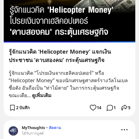
รู้จักแนวคิด ‘Helicopter Money’ แจกเงิน
ประชาชน ‘ดาบสองคม’ กระตุ้นเศรษฐกิจ
รู้จักแนวคิด “โปรยเงินจากเฮลิคอปเตอร์” หรือ 
“Helicopter Money” ของนักเศรษฐศาสตร์รางวัลโนเบล
ชื่อดัง อันถือเป็น “ท่าไม้ตาย” ในการกระตุ้นเศรษฐกิจ 
ขณะเดีย
... 
ดูเพิ่มเติม
2 บันทึก
14
1
5
MyThoughts
•
ติดตาม
ได้รับการบูสต์