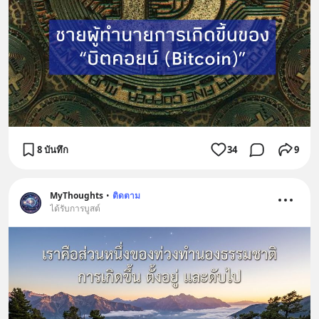
8 บันทึก
34
9
MyThoughts
•
ติดตาม
ได้รับการบูสต์